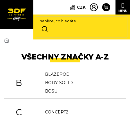
CZK
Přejít
na
obsah
VŠECHNY ZNAČKY A-Z
BLAZEPOD
B
BODY-SOLID
BOSU
C
CONCEPT2