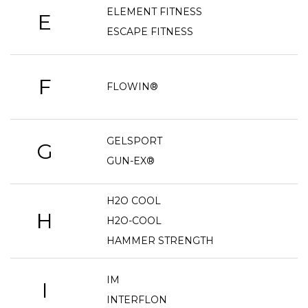
ELEMENT FITNESS
E
ESCAPE FITNESS
F
FLOWIN®
GELSPORT
G
GUN-EX®
H2O COOL
H
H2O-COOL
HAMMER STRENGTH
IM
I
INTERFLON