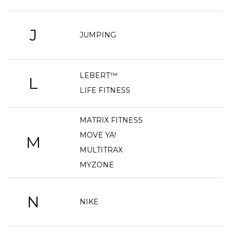
J
JUMPING
LEBERT™
L
LIFE FITNESS
MATRIX FITNESS
MOVE YA!
M
MULTITRAX
MYZONE
N
NIKE