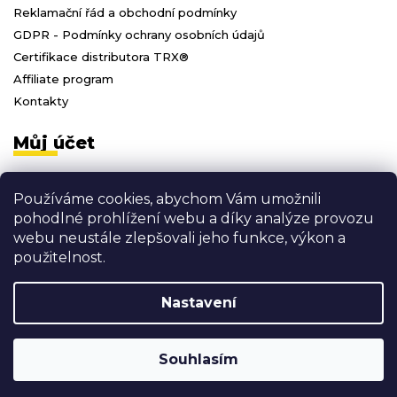
Reklamační řád a obchodní podmínky
GDPR - Podmínky ochrany osobních údajů
Certifikace distributora TRX®
Affiliate program
Kontakty
Můj účet
Přihlásit se
Používáme cookies, abychom Vám umožnili
Registrace
pohodlné prohlížení webu a díky analýze provozu
Moje objednávky
webu neustále zlepšovali jeho funkce, výkon a
Odhlásit se
použitelnost.
Nastavení
Vytvořil Shoptet
Copyright 2026
3D FITNESS
. Všechna práva vyhrazena.
Souhlasím
Shoptak.cz
Grafický návrh vytvořil a nakódoval