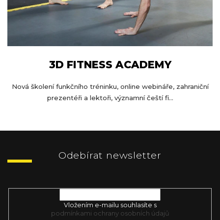
3D FITNESS ACADEMY
Nová školení funkčního tréninku, online webináře, zahraniční
prezentéři a lektoři, významní čeští fi...
Z
á
p
Odebírat newsletter
a
t
Vložte svůj e-mail a my vám budeme zasílat informace o nových
í
produktech na našem e-shopu.
Vložením e-mailu souhlasíte s
podmínkami ochrany osobních údajů