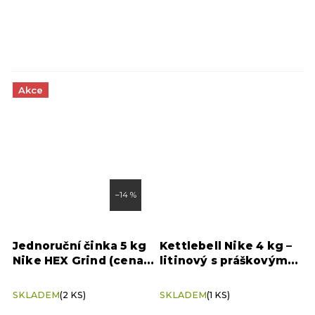
Akce
–14 %
Jednoruční činka 5 kg
Kettlebell Nike 4 kg –
Nike HEX Grind (cena
litinový s práškovým
za kus)
povrchem
SKLADEM
(2 KS)
SKLADEM
(1 KS)