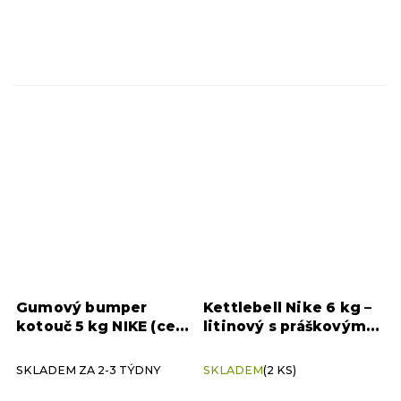
Gumový bumper
Kettlebell Nike 6 kg –
kotouč 5 kg NIKE (cena
litinový s práškovým
za kus)
povrchem
SKLADEM ZA 2-3 TÝDNY
SKLADEM
(2 KS)