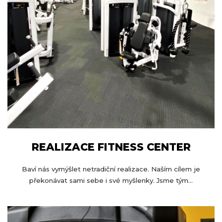
p
i
s
u
REALIZACE FITNESS CENTER
Baví nás vymýšlet netradiční realizace. Naším cílem je
překonávat sami sebe i své myšlenky. Jsme tým...