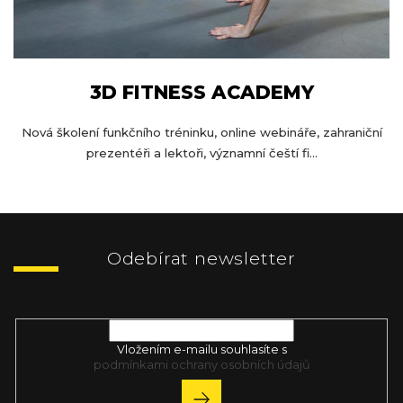
3D FITNESS ACADEMY
Nová školení funkčního tréninku, online webináře, zahraniční
prezentéři a lektoři, významní čeští fi...
Z
á
p
Odebírat newsletter
a
t
Vložte svůj e-mail a my vám budeme zasílat informace o nových
í
produktech na našem e-shopu.
Vložením e-mailu souhlasíte s
podmínkami ochrany osobních údajů
PŘIHLÁSIT