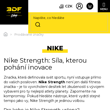
CZK
Přejít
na
Prodávané značky
obsah
NIKE
Nike Strength: Síla, kterou
pohání inovace
Značka, která definovala svět sportu, nyní vstupuje přímo
do vašich posiloven.
Nike Strength
není jen další fitness
značka – je to vyvrcholení desítek let zkušeností s vývojem
vybavení pro ty nejlepší atlety planety. Zapomeňte na
kompromisy. Pokud hledáte nástroje, které vydrží stejné
tempo jako vy, Nike Strength je jedinou volbou.
Pro koho je Nike Strength určena?