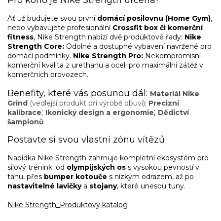
Ať už budujete svou první
domácí posilovnu (Home Gym)
,
nebo vybavujete profesionální
Crossfit box či komerční
fitness
, Nike Strength nabízí dvě produktové řady:
Nike
Strength Core:
Odolné a dostupné vybavení navržené pro
domácí podmínky.
Nike Strength Pro:
Nekompromisní
komerční kvalita z urethanu a oceli pro maximální zátěž v
komerčních provozech.
Benefity, které vás posunou dál:
Materiál Nike
Grind
(vedlejší produkt při výrobě obuvi);
Precizní
;
;
kalibrace
Ikonický design a ergonomie
Dědictví
šampionů
Postavte si svou vlastní zónu vítězů
Nabídka Nike Strength zahrnuje kompletní ekosystém pro
silový trénink: od
olympijských os
s vysokou pevností v
tahu, přes
bumper kotouče
s nízkým odrazem, až po
nastavitelné lavičky
a
stojany
, které unesou tuny.
Nike Strength_Produktový katalog