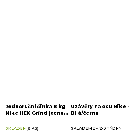
Jednoruční činka 8 kg
Uzávěry na osu Nike -
Nike HEX Grind (cena
Bílá/černá
za kus)
SKLADEM
(8 KS)
SKLADEM ZA 2-3 TÝDNY