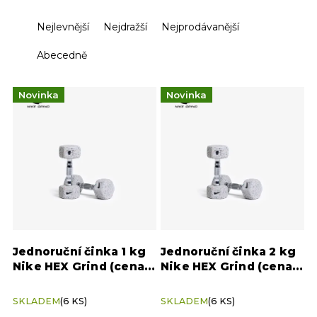
Ř
Nejlevnější
Nejdražší
Nejprodávanější
a
z
Abecedně
e
n
V
Novinka
í
Novinka
ý
p
p
r
i
o
s
d
p
u
r
k
o
t
d
ů
u
k
Jednoruční činka 1 kg
Jednoruční činka 2 kg
t
Nike HEX Grind (cena
Nike HEX Grind (cena
ů
za kus)
za kus)
SKLADEM
(6 KS)
SKLADEM
(6 KS)