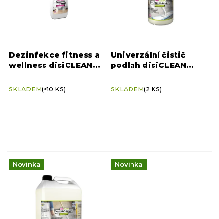
r
Sani-Cloth AF3
1
o
d
u
k
Dezinfekce fitness a
Univerzální čistič
t
wellness disiCLEAN
podlah disiCLEAN
ů
SPORT & SPA 0,5 l –
FLOOR CLEANER 1 l
bezchlorová ochrana
SKLADEM
(>10 KS)
SKLADEM
(2 KS)
Novinka
Novinka