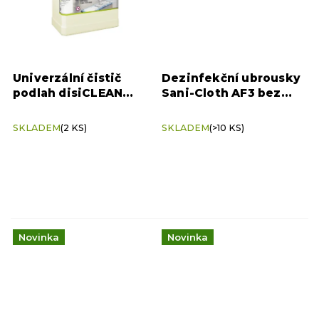
Univerzální čistič
Dezinfekční ubrousky
podlah disiCLEAN
Sani-Cloth AF3 bez
FLOOR CLEANER 5 l
alkoholu 225 ks
SKLADEM
(2 KS)
SKLADEM
(>10 KS)
Novinka
Novinka