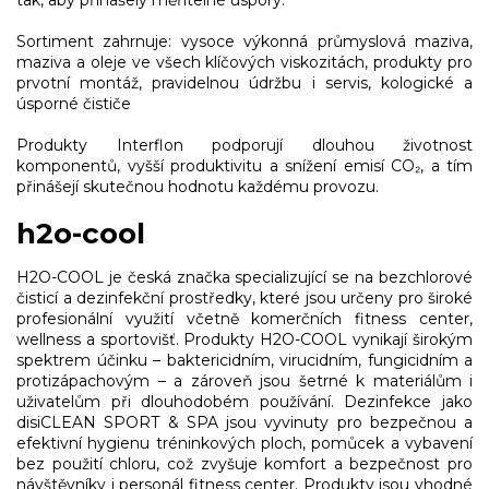
tak, aby přinášely měřitelné úspory.
Sortiment zahrnuje: vysoce výkonná průmyslová maziva,
maziva a oleje ve všech klíčových viskozitách, produkty pro
prvotní montáž, pravidelnou údržbu i servis, kologické a
úsporné čističe
Produkty Interflon podporují dlouhou životnost
komponentů, vyšší produktivitu a snížení emisí CO₂, a tím
přinášejí skutečnou hodnotu každému provozu.
h2o-cool
H2O-COOL je česká značka specializující se na bezchlorové
čisticí a dezinfekční prostředky, které jsou určeny pro široké
profesionální využití včetně komerčních fitness center,
wellness a sportovišť. Produkty H2O-COOL vynikají širokým
spektrem účinku – baktericidním, virucidním, fungicidním a
protizápachovým – a zároveň jsou šetrné k materiálům i
uživatelům při dlouhodobém používání. Dezinfekce jako
disiCLEAN SPORT & SPA jsou vyvinuty pro bezpečnou a
efektivní hygienu tréninkových ploch, pomůcek a vybavení
bez použití chloru, což zvyšuje komfort a bezpečnost pro
návštěvníky i personál fitness center. Produkty jsou vhodné