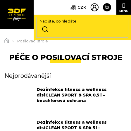
CZK
Přejít
na
Posilovací stroje
obsah
PÉČE O POSILOVACÍ STROJE
Nejprodávanější
Dezinfekce fitness a wellness
disiCLEAN SPORT & SPA 0,5 l –
bezchlorová ochrana
Dezinfekce fitness a wellness
disiCLEAN SPORT & SPA 5 l –