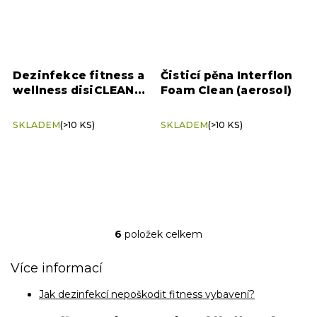
Dezinfekce fitness a
Čisticí pěna Interflon
wellness disiCLEAN
Foam Clean (aerosol)
SPORT & SPA 5 l –
bezchlorová ochrana
SKLADEM
(>10 KS)
SKLADEM
(>10 KS)
6
položek celkem
O
v
l
Více informací
á
d
Jak dezinfekcí nepoškodit fitness vybavení?
a