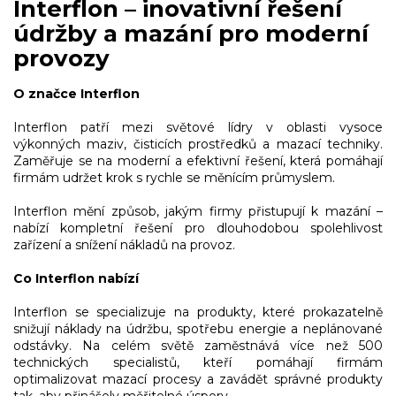
Interflon – inovativní řešení
c
í
údržby a mazání pro moderní
p
provozy
r
v
k
O značce Interflon
y
v
Interflon patří mezi světové lídry v oblasti vysoce
ý
výkonných maziv, čisticích prostředků a mazací techniky.
p
Zaměřuje se na moderní a efektivní řešení, která pomáhají
i
firmám udržet krok s rychle se měnícím průmyslem.
s
u
Interflon mění způsob, jakým firmy přistupují k mazání –
nabízí kompletní řešení pro dlouhodobou spolehlivost
zařízení a snížení nákladů na provoz.
Co Interflon nabízí
Interflon se specializuje na produkty, které prokazatelně
snižují náklady na údržbu, spotřebu energie a neplánované
odstávky. Na celém světě zaměstnává více než 500
technických specialistů, kteří pomáhají firmám
optimalizovat mazací procesy a zavádět správné produkty