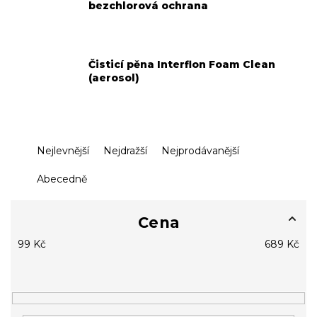
bezchlorová ochrana
Čisticí pěna Interflon Foam Clean
(aerosol)
Ř
Nejlevnější
Nejdražší
Nejprodávanější
a
z
Abecedně
e
n
í
Cena
p
99
Kč
689
Kč
r
o
d
u
k