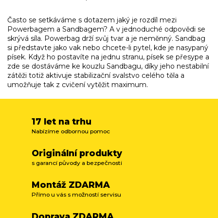
O
v
l
Často se setkáváme s dotazem jaký je rozdíl mezi
á
Powerbagem a Sandbagem? A v jednoduché odpovědi se
d
skrývá síla. Powerbag drží svůj tvar a je neměnný. Sandbag
a
si představte jako vak nebo chcete-li pytel, kde je nasypaný
c
písek. Když ho postavíte na jednu stranu, písek se přesype a
í
zde se dostáváme ke kouzlu Sandbagu, díky jeho nestabilní
p
zátěži totiž aktivuje stabilizační svalstvo celého těla a
r
umožňuje tak z cvičení vytěžit maximum.
v
k
y
v
17 let na trhu
ý
Nabízíme odbornou pomoc
p
i
Originální produkty
s
s garancí původy a bezpečnosti
u
Montáž ZDARMA
Přímo u vás s možností servisu
Doprava ZDARMA