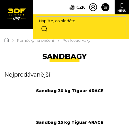
CZK
Přejít
na
Pomůcky na cvičení
Posilovací vaky
obsah
SANDBAGY
Nejprodávanější
Sandbag 30 kg Tiguar 4RACE
Sandbag 25 kg Tiguar 4RACE