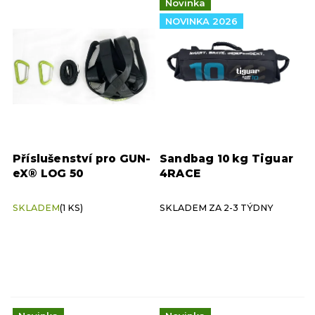
Novinka
ý
Tiguar
5
10 kg
1
p
NOVINKA 2026
i
15 kg
1
s
p
r
20 kg
1
o
d
u
25 kg
1
k
Příslušenství pro GUN-
Sandbag 10 kg Tiguar
t
eX® LOG 50
4RACE
ů
30 kg
1
SKLADEM
(1 KS)
SKLADEM ZA 2-3 TÝDNY