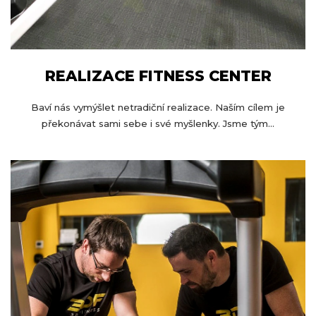
REALIZACE FITNESS CENTER
Baví nás vymýšlet netradiční realizace. Naším cílem je
překonávat sami sebe i své myšlenky. Jsme tým...