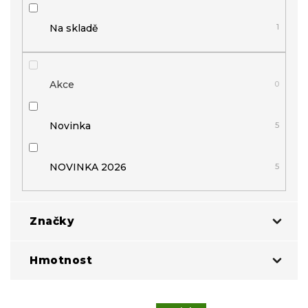
t
ů
Na skladě
1
Akce
0
Novinka
5
NOVINKA 2026
5
Značky
Hmotnost
GUN-eX®
2
V