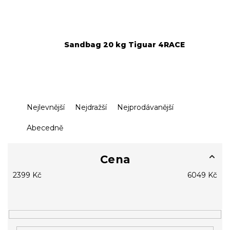
Sandbag 20 kg Tiguar 4RACE
Ř
Nejlevnější
Nejdražší
Nejprodávanější
a
z
Abecedně
e
n
í
Cena
p
2399
Kč
6049
Kč
r
o
d
u
k