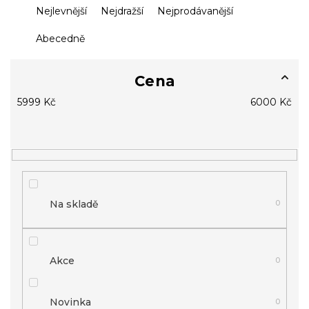
Ř
Nejlevnější
Nejdražší
Nejprodávanější
a
z
Abecedně
e
n
í
Cena
p
5999
Kč
6000
Kč
r
o
d
u
k
t
ů
Na skladě
0
Akce
0
Novinka
0