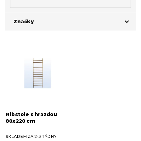
Značky
V
3D Fitness
1
ý
p
i
s
p
r
o
d
u
k
Ribstole s hrazdou
t
80x220 cm
ů
SKLADEM ZA 2-3 TÝDNY