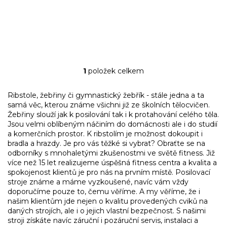
1
položek celkem
O
v
l
Ribstole, žebřiny či gymnastický žebřík - stále jedna a ta
á
samá věc, kterou známe všichni již ze školních tělocvičen.
d
Žebřiny slouží jak k posilování tak i k protahování celého těla.
a
Jsou velmi oblíbeným náčiním do domácnosti ale i do studií
c
a komerčních prostor. K ribstolím je možnost dokoupit i
í
bradla a hrazdy. Je pro vás těžké si vybrat? Obraťte se na
p
odborníky s mnohaletými zkušenostmi ve světě fitness. Již
r
více než 15 let realizujeme úspěšná fitness centra a kvalita a
v
spokojenost klientů je pro nás na prvním místě. Posilovací
k
stroje známe a máme vyzkoušené, navíc vám vždy
y
doporučíme pouze to, čemu věříme. A my věříme, že i
v
našim klientům jde nejen o kvalitu provedených cviků na
ý
daných strojích, ale i o jejich vlastní bezpečnost. S našimi
p
stroji získáte navíc záruční i pozáruční servis, instalaci a