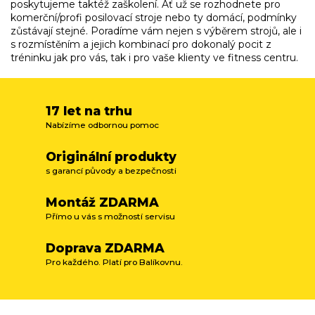
i
poskytujeme taktéž zaškolení. Ať už se rozhodnete pro
s
komerční/profi posilovací stroje nebo ty domácí, podmínky
u
zůstávají stejné. Poradíme vám nejen s výběrem strojů, ale i
s rozmístěním a jejich kombinací pro dokonalý pocit z
tréninku jak pro vás, tak i pro vaše klienty ve fitness centru.
17 let na trhu
Nabízíme odbornou pomoc
Originální produkty
s garancí původy a bezpečnosti
Montáž ZDARMA
Přímo u vás s možností servisu
Doprava ZDARMA
Pro každého. Platí pro Balíkovnu.