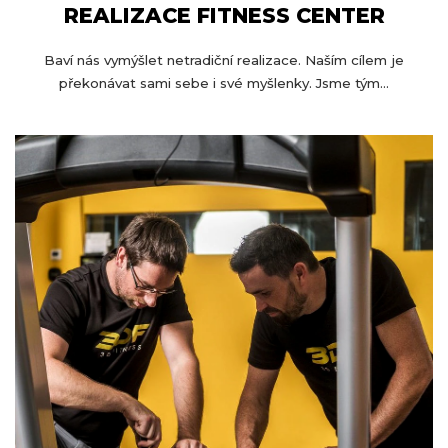
REALIZACE FITNESS CENTER
Baví nás vymýšlet netradiční realizace. Naším cílem je
překonávat sami sebe i své myšlenky. Jsme tým...