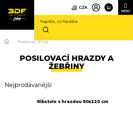
CZK
Přejít
na
Posilovací stroje
obsah
POSILOVACÍ HRAZDY A
ŽEBŘINY
Nejprodávanější
Ribstole s hrazdou 80x220 cm