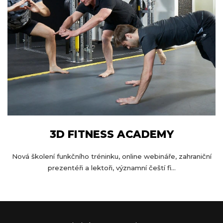
3D FITNESS ACADEMY
Nová školení funkčního tréninku, online webináře, zahraniční
prezentéři a lektoři, významní čeští fi...
Z
á
p