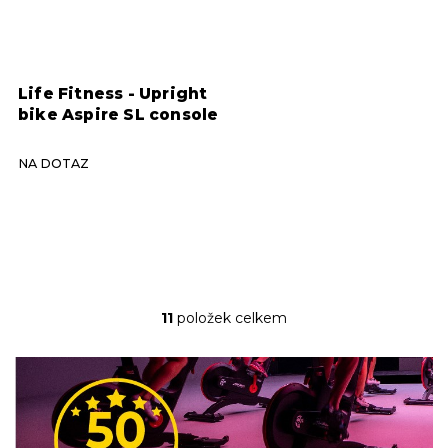
Life Fitness - Upright
bike Aspire SL console
NA DOTAZ
11
položek celkem
O
v
l
á
d
a
c