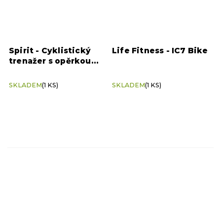
Spirit - Cyklistický
Life Fitness - IC7 Bike
trenažer s opěrkou
CR900 LED, graphite
grey
SKLADEM
(1 KS)
SKLADEM
(1 KS)