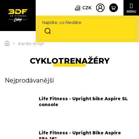
CZK
Přejít
na
Kardio stroje
obsah
CYKLOTRENAŽÉRY
Nejprodávanější
Life Fitness - Upright bike Aspire SL
console
Life Fitness - Upright Bike Aspire
SE4 16"