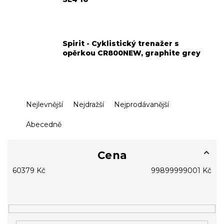
Spirit - Cyklistický trenažer s
opěrkou CR800NEW, graphite grey
Ř
Nejlevnější
Nejdražší
Nejprodávanější
a
z
Abecedně
e
n
í
Cena
p
60379
Kč
99899999001
Kč
r
o
d
u
k