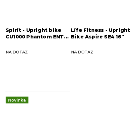
Spirit - Upright bike
Life Fitness - Upright
CU1000 Phantom ENT
Bike Aspire SE4 16"
16" TFT WiFi BT
graphite grey
NA DOTAZ
NA DOTAZ
Novinka