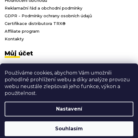
Hodnocení obchodu
Reklamační řád a obchodní podmínky
GDPR - Podmínky ochrany osobních údajů
Certifikace distributora TRX®
Affiliate program
Kontakty
Můj účet
Přihlásit se
Používáme cookies, abychom Vám umožnili
Registrace
pohodlné prohlížení webu a díky analýze provozu
Moje objednávky
webu neustále zlepšovali jeho funkce, výkon a
Odhlásit se
použitelnost.
Nastavení
Vytvořil Shoptet
Copyright 2026
3D FITNESS
. Všechna práva vyhrazena.
Souhlasím
Shoptak.cz
Grafický návrh vytvořil a nakódoval