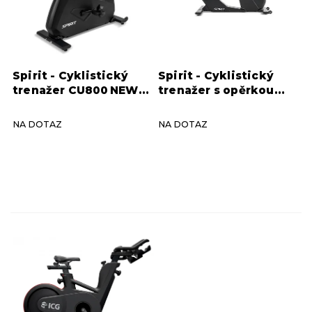
r
o
d
u
k
Spirit - Cyklistický
Spirit - Cyklistický
t
trenažer CU800 NEW
trenažer s opěrkou
ů
graphite grey
CR800NEW, graphite
grey
NA DOTAZ
NA DOTAZ