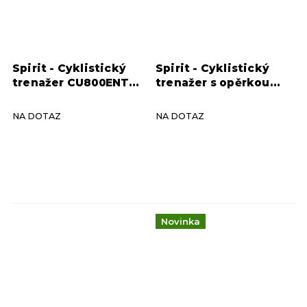
Spirit - Cyklistický
Spirit - Cyklistický
trenažer CU800ENT
trenažer s opěrkou
NEW graphite grey
CR800ENT NEW,
graphite grey
NA DOTAZ
NA DOTAZ
Novinka