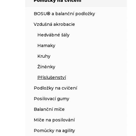
Pomůcky na cvičení
í
p
BOSU® a balanční podložky
a
n
Vzdušná akrobacie
e
Hedvábné šály
l
Hamaky
Kruhy
Žíněnky
Příslušenství
Podložky na cvičení
Posilovací gumy
Balanční míče
Míče na posilování
Pomůcky na agility