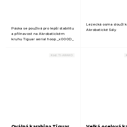
produktu
je
1,0
z
5
Lezecká osma slouží k
Páska se používá pro lepší stabilitu
hvězdiček.
Akrobatické šály.
a přilnavost na Akrobatickém
kruhu Tiguar aerial hoop._x000D_
Zabraňuje sklouznutí rukou, a
navíc chrání akrobatický kruh před
poškrábáním....
Kód:
TI-ARAKO
Oválná karabina Tiguar
Velká ocelová k