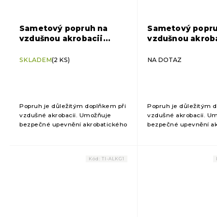
Sametový popruh na
Sametový popru
vzdušnou akrobacii
vzdušnou akrob
Tiguar 1 m (stříbrný)
Tiguar 1 m (víno
SKLADEM
(2 KS)
NA DOTAZ
Popruh je důležitým doplňkem při
Popruh je důležitým 
vzdušné akrobacii. Umožňuje
vzdušné akrobacii. U
bezpečné upevnění akrobatického
bezpečné upevnění ak
kruhu Tiguar na strop pro
kruhu Tiguar na strop 
bezpečné cvičení. zavěšení
bezpečné cvičení. za
akrobatického kruhu Tiguar...
akrobatického kruhu Ti
Kód:
TI-ALKG1