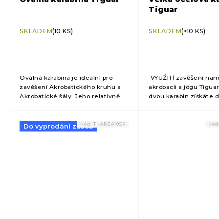
Tiguar
SKLADEM
(10 KS)
SKLADEM
(>10 KS)
Oválná karabina je ideální pro
VYUŽITÍ zavěšení ham
zavěšení Akrobatického kruhu a
akrobacii a jógu Tigua
Akrobatické šály. Jeho relativně
dvou karabin získáte 
malé rozměry umožňují zavěsit
upevnění hamaky DŮ
kruh a šálu i v nižších
INFORMACE zajišťuje
místnostech. DŮLEŽITÉ...
pro protahovací...
Kód:
TI-ARZA10SR
Kód
Do vyprodání zásob