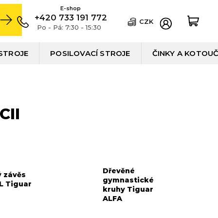
+420 733 191 772
CZK
Po - Pá: 7:30 - 15:30
STROJE
POSILOVACÍ STROJE
ČINKY A KOTOU
CII
Dřevěné
 závěs
gymnastické
L Tiguar
kruhy Tiguar
ALFA