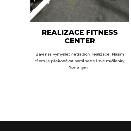
REALIZACE FITNESS
CENTER
Baví nás vymýšlet netradiční realizace. Naším
cílem je překonávat sami sebe i své myšlenky.
Jsme tým...
Z
á
p
a
t
í