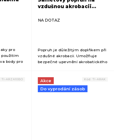
vzdušnou akrobacii
Tiguar 1 m (modrý)
NA DOTAZ
aky pro
Popruh je důležitým doplňkem při
r použitím
vzdušné akrobacii. Umožňuje
dva body pro
bezpečné upevnění akrobatického
LEŽITÉ
kruhu Tiguar na strop pro
 bezpečnost
bezpečné cvičení. zavěšení
akrobatického kruhu Tiguar...
:
TI-ARZA10BO
Kód:
TI-ARAK
Akce
Do vyprodání zásob