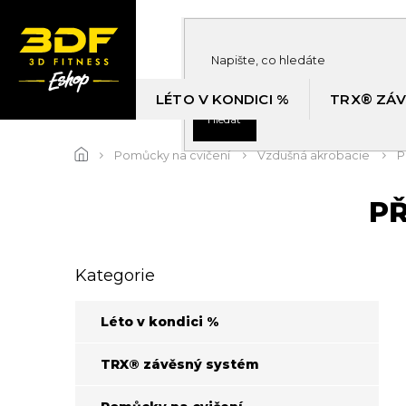
Přejít
na
obsah
LÉTO V KONDICI %
TRX® ZÁV
Hledat
Pomůcky na cvičení
Vzdušná akrobacie
P
PŘ
P
Kategorie
Přeskočit
o
kategorie
s
t
Léto v kondici %
r
a
TRX® závěsný systém
n
n