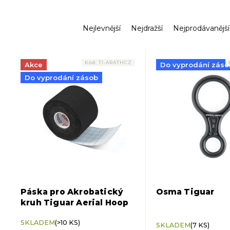
Ř
Nejlevnější
Nejdražší
Nejprodávanější
a
z
V
e
ý
Kód:
TI-ARATHCZ
Akce
Do vyprodání záso
n
p
í
Do vyprodání zásob
i
p
s
r
p
o
r
d
o
u
d
k
u
t
k
ů
t
ů
Páska pro Akrobatický
Osma Tiguar
kruh Tiguar Aerial Hoop
Průměrné
SKLADEM
(>10 KS)
hodnocení
SKLADEM
(7 KS)