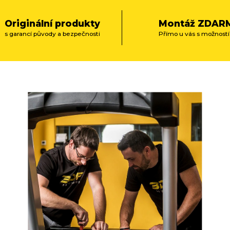
d
a
Originální produkty
Montáž ZDAR
c
s garancí původy a bezpečnosti
Přímo u vás s možností
í
p
r
v
k
y
v
ý
p
i
s
u