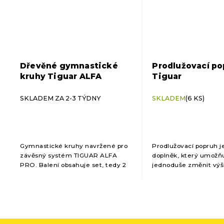
Dřevěné gymnastické
Prodlužovací po
kruhy Tiguar ALFA
Tiguar
SKLADEM ZA 2-3 TÝDNY
SKLADEM
(6 KS)
Gymnastické kruhy navržené pro
Prodlužovací popruh j
závěsný systém TIGUAR ALFA
doplněk, který umožň
PRO. Balení obsahuje set, tedy 2
jednoduše změnit výš
kruhy.
je akrobatický kruh, a
šála, nebo hamaka za
O
Vhodný je zejména pro
v
l
á