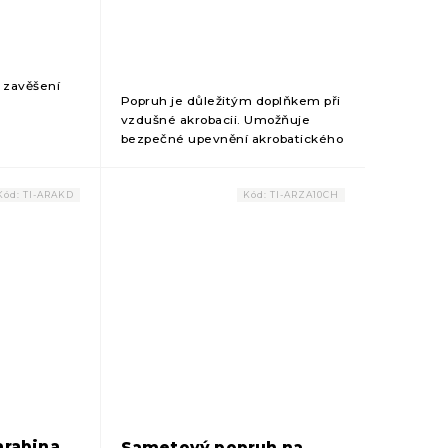
 zavěšení
Popruh je důležitým doplňkem při
vzdušné akrobacii. Umožňuje
bezpečné upevnění akrobatického
kruhu Tiguar na strop pro
bezpečné cvičení. zavěšení
akrobatického kruhu Tiguar...
Kód:
TI-ARAKD
Kód:
TI-ARZA10CH
arabina
Sametový popruh na