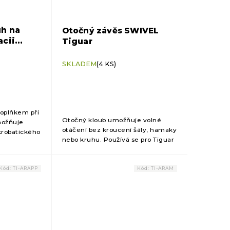
h na
Otočný závěs SWIVEL
acii
Tiguar
vý)
SKLADEM
(4 KS)
doplňkem při
Otočný kloub umožňuje volné
možňuje
otáčení bez kroucení šály, hamaky
robatického
nebo kruhu. Používá se pro Tiguar
pro
aerial hoop, Hamaku na jógu a
věšení
akrobacii a Akrobatickou šálu.
guar...
DŮLEŽITÉ INFORMACE...
Kód:
TI-ARAPP
Kód:
TI-ARAM