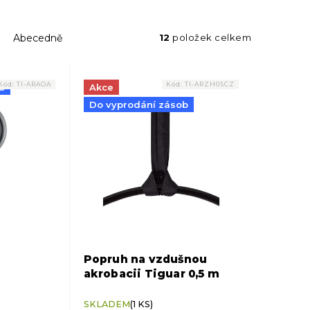
Abecedně
12
položek celkem
Kód:
TI-ARAOA
Kód:
TI-ARZH05CZ
b
Akce
Do vyprodání zásob
Popruh na vzdušnou
akrobacii Tiguar 0,5 m
SKLADEM
(1 KS)