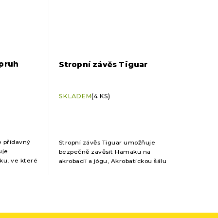
pruh
Stropní závěs Tiguar
SKLADEM
(4 KS)
e přídavný
Stropní závěs Tiguar umožňuje
uje
bezpečně zavěsit Hamaku na
ku, ve které
akrobacii a jógu, Akrobatickou šálu
krobatická
a Akrobatický kruh na strop ve
věšena.
studiu nebo u vás doma. SADA
...
OBSAHUJE hliníkový...