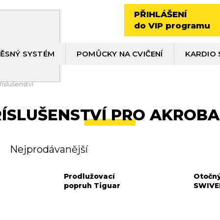
PŘIHLÁŠENÍ
do VIP programu
ĚSNÝ SYSTÉM
POMŮCKY NA CVIČENÍ
KARDIO 
říslušenství
ÍSLUŠENSTVÍ PRO AKROBA
Nejprodávanější
Prodlužovací
Otočný
popruh Tiguar
SWIVE