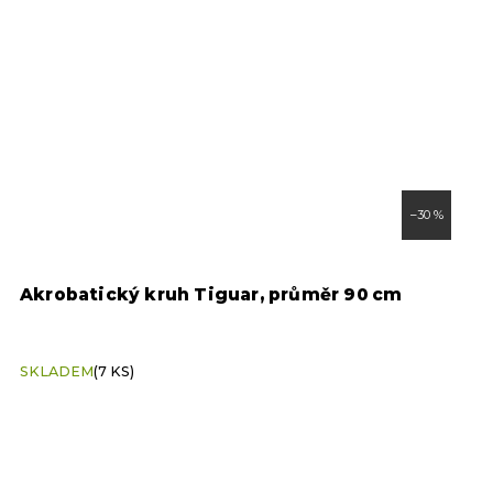
–30 %
Akrobatický kruh Tiguar, průměr 90 cm
H
(
SKLADEM
(7 KS)
S