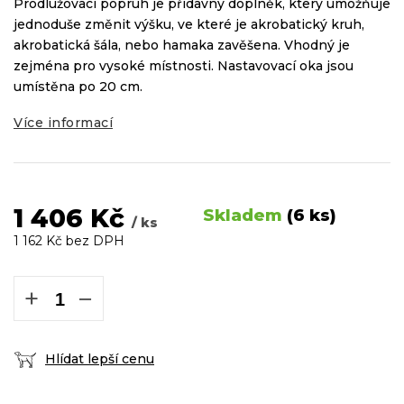
Prodlužovací popruh je přídavný doplněk, který umožňuje
jednoduše změnit výšku, ve které je akrobatický kruh,
akrobatická šála, nebo hamaka zavěšena. Vhodný je
zejména pro vysoké místnosti. Nastavovací oka jsou
umístěna po 20 cm.
Více informací
1 406 Kč
Skladem
(6 ks)
/ ks
1 162 Kč bez DPH
Měrná
cena:
+
−
Hlídat lepší cenu