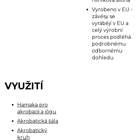
hliníková slitina
Vyrobeno v EU -
závěsy se
vyrábějí v EU a
celý výrobní
proces podléhá
podrobnému
odbornému
dohledu
VYUŽITÍ
Hamaka pro
akrobacii a jógu
Akrobatická šála
Akrobatický
kruh