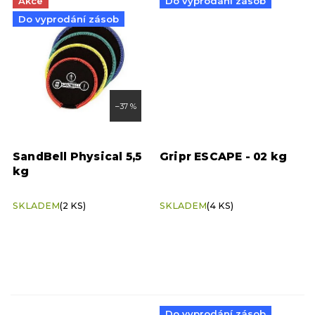
Akce
Do vyprodání zásob
Do vyprodání zásob
14 kg
1
16 kg
1
–37 %
18 kg
1
SandBell Physical 5,5
Gripr ESCAPE - 02 kg
20 kg
2
kg
SKLADEM
(2 KS)
SKLADEM
(4 KS)
Do vyprodání zásob