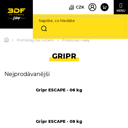
CZK
Přejít
na
Pomůcky na cvičení
Posilovací vaky
obsah
GRIPR
Nejprodávanější
Gripr ESCAPE - 06 kg
Gripr ESCAPE - 08 kg