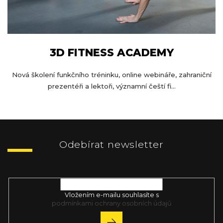
3D FITNESS ACADEMY
Nová školení funkčního tréninku, online webináře, zahraniční
prezentéři a lektoři, významní čeští fi...
Z
á
p
Odebírat newsletter
a
t
Vložte svůj e-mail a my vám budeme zasílat informace o nových
í
produktech na našem e-shopu.
Vložením e-mailu souhlasíte s
podmínkami ochrany osobních údajů
PŘIHLÁSIT