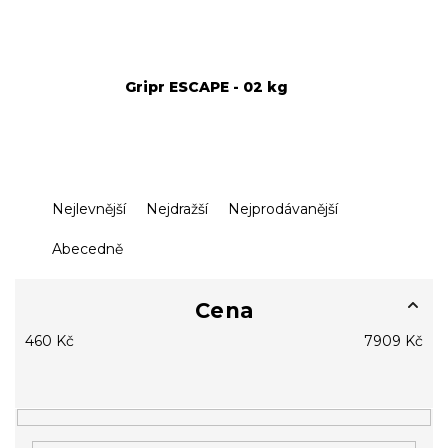
Gripr ESCAPE - 02 kg
Ř
Nejlevnější
Nejdražší
Nejprodávanější
a
z
Abecedně
e
n
í
Cena
p
460
Kč
7909
Kč
r
o
d
u
k