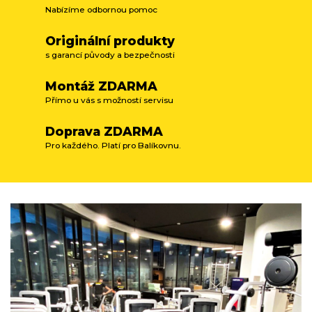
Nabízíme odbornou pomoc
Originální produkty
s garancí původy a bezpečnosti
Montáž ZDARMA
Přímo u vás s možností servisu
Doprava ZDARMA
Pro každého. Platí pro Balíkovnu.