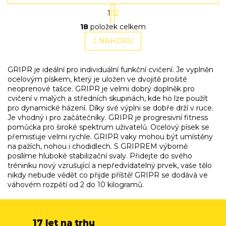
S
1
2
t
O
r
18
položek celkem
v
á
l
NAHORU
n
á
k
o
d
v
a
GRIPR je ideální pro individuální funkční cvičení. Je vyplněn
á
c
ocelovým pískem, který je uložen ve dvojitě prošité
n
í
neoprenové tašce. GRIPR je velmi dobrý doplněk pro
í
p
cvičení v malých a středních skupinách, kde ho lze použít
r
pro dynamické házení. Díky své výplni se dobře drží v ruce.
v
Je vhodný i pro začátečníky. GRIPR je progresivní fitness
k
pomůcka pro široké spektrum uživatelů. Ocelový písek se
y
přemisťuje velmi rychle. GRIPR vaky mohou být umístěny
v
na pažích, nohou i chodidlech. S GRIPREM výborně
ý
posílíme hluboké stabilizační svaly. Přidejte do svého
p
tréninku nový vzrušující a nepředvídatelný prvek, vaše tělo
i
nikdy nebude vědět co přijde příště! GRIPR se dodává ve
s
váhovém rozpětí od 2 do 10 kilogramů.
u
17 let na trhu