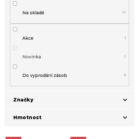
t
ů
Na skladě
14
Akce
3
Novinka
0
Do vyprodání zásob
8
Značky
Hmotnost
Escape Fitness
5
V