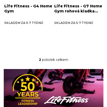
k
Life Fitness - G4 Home
Life Fitness - G7 Home
t
Gym
Gym rohová kladka
ů
(bez lavice)
SKLADEM ZA 5-7 TÝDNŮ
SKLADEM ZA 5-7 TÝDNŮ
2
položek celkem
O
v
l
á
d
a
c
í
p
r