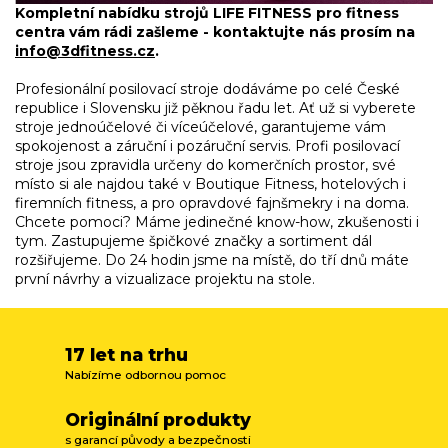
v
Kompletní nabídku strojů LIFE FITNESS pro fitness
k
centra vám rádi zašleme - kontaktujte nás prosím na
y
info@3dfitness.cz
.
v
ý
Profesionální posilovací stroje dodáváme po celé České
p
republice i Slovensku již pěknou řadu let. Ať už si vyberete
i
stroje jednoúčelové či víceúčelové, garantujeme vám
s
spokojenost a záruční i pozáruční servis. Profi posilovací
u
stroje jsou zpravidla určeny do komerčních prostor, své
místo si ale najdou také v Boutique Fitness, hotelových i
firemních fitness, a pro opravdové fajnšmekry i na doma.
Chcete pomoci? Máme jedinečné know-how, zkušenosti i
tym. Zastupujeme špičkové značky a sortiment dál
rozšiřujeme. Do 24 hodin jsme na místě, do tří dnů máte
první návrhy a vizualizace projektu na stole.
17 let na trhu
Nabízíme odbornou pomoc
Originální produkty
s garancí původy a bezpečnosti