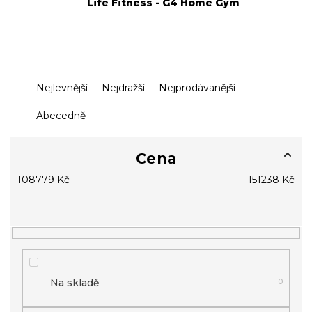
Life Fitness - G4 Home Gym
Ř
Nejlevnější
Nejdražší
Nejprodávanější
a
z
Abecedně
e
n
í
Cena
p
108779
Kč
151238
Kč
r
o
d
u
k
t
ů
Na skladě
0