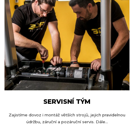
SERVISNÍ TÝM
Zajistíme dovoz i montáž větších strojů, jejich pravidelnou
údržbu, záruční a pozáruční servis. Dále...