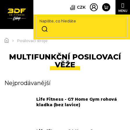
CZK
Přejít
na
Posilovací stroje
obsah
MULTIFUNKČNÍ POSILOVACÍ
VĚŽE
Nejprodávanější
Life Fitness - G7 Home Gym rohová
kladka (bez lavice)