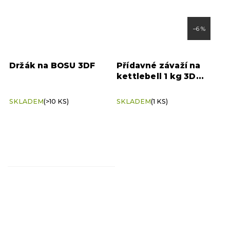
–6 %
Držák na BOSU 3DF
Přídavné závaží na
kettlebell 1 kg 3D
Fitness - ROZBALENO
SKLADEM
(>10 KS)
SKLADEM
(1 KS)