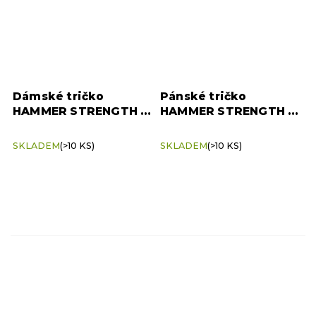
Dámské tričko
Pánské tričko
HAMMER STRENGTH –
HAMMER STRENGTH –
černé (velikost XS)
černé (velikost L)
SKLADEM
(>10 KS)
SKLADEM
(>10 KS)