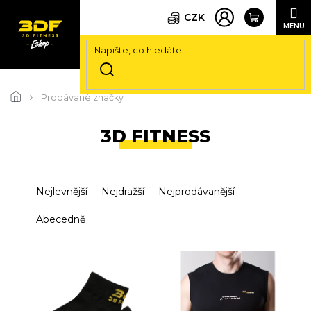
CZK
Přejít
na
Prodávané značky
obsah
3D FITNESS
Ř
Nejlevnější
Nejdražší
Nejprodávanější
a
z
Abecedně
e
n
V
í
ý
p
p
r
i
o
s