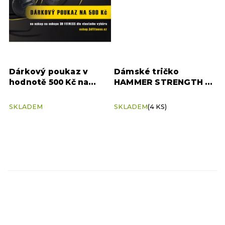
Dárkový poukaz v
Dámské tričko
hodnotě 500 Kč na
HAMMER STRENGTH –
nákup na eshopu 3D
černé (velikost L)
FITNESS
SKLADEM
SKLADEM
(4 KS)