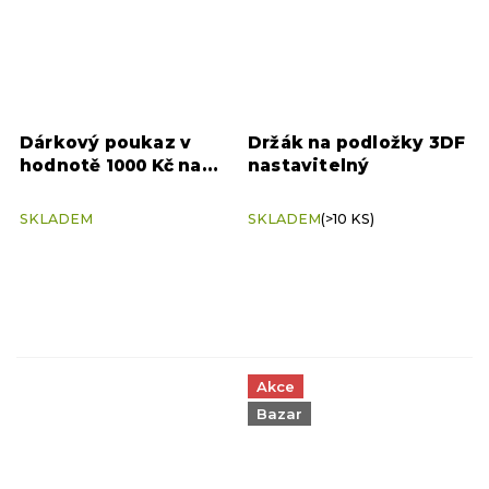
Dárkový poukaz v
Držák na podložky 3DF
hodnotě 1000 Kč na
nastavitelný
nákup na eshopu 3D
FITNESS
SKLADEM
SKLADEM
(>10 KS)
Akce
Bazar