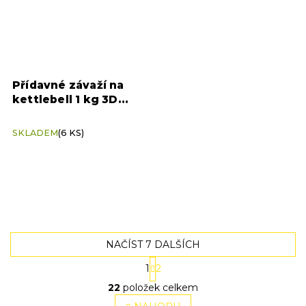
Přídavné závaží na
kettlebell 1 kg 3D
Fitness
SKLADEM
(6 KS)
NAČÍST 7 DALŠÍCH
S
1
2
t
O
r
22
položek celkem
v
á