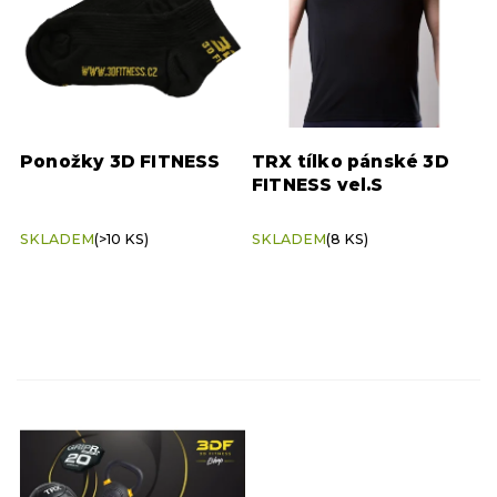
d
p
u
r
k
o
t
d
ů
u
k
Ponožky 3D FITNESS
TRX tílko pánské 3D
t
FITNESS vel.S
ů
SKLADEM
(>10 KS)
SKLADEM
(8 KS)