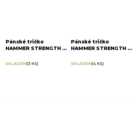
Pánské tričko
Pánské tričko
HAMMER STRENGTH –
HAMMER STRENGTH –
černé (velikost M)
černé (velikost XXL)
SKLADEM
(3 KS)
SKLADEM
(4 KS)