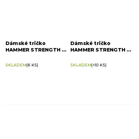
Dámské tričko
Dámské tričko
HAMMER STRENGTH –
HAMMER STRENGTH –
černé (velikost M)
černé (velikost S)
SKLADEM
(6 KS)
SKLADEM
(>10 KS)