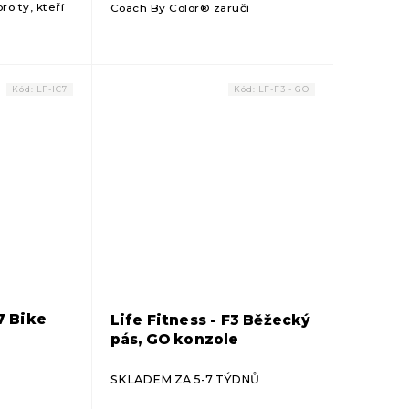
ro ty, kteří
Coach By Color® zaručí
tního
maximalizaci osobního či
skupinového tréninku tréninku.
Kód:
LF-IC7
Kód:
LF-F3 - GO
C7 Bike
Life Fitness - F3 Běžecký
pás, GO konzole
SKLADEM ZA 5-7 TÝDNŮ