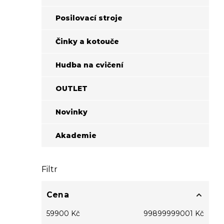
a
n
Posilovací stroje
e
l
Činky a kotouče
Hudba na cvičení
OUTLET
Novinky
Akademie
Filtr
Cena
59900
Kč
99899999001
Kč