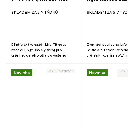
lavice)
SKLADEM ZA 5-7 TÝDNŮ
SKLADEM ZA 5-7 TÝ
Eliptický trenažér Life Fitness
Domácí posilovna Life
model E3 je skvělý stroj pro
je skvělé řešení pro 
trénink celého těla do vašeho
trénink, která nabízí
domácího fitness.
možnosti...
Kód:
LF-ASPT-SL
Kód
Novinka
Novinka