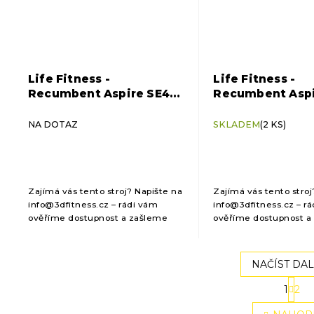
Life Fitness -
Life Fitness -
Recumbent Aspire SE4
Recumbent Aspi
16" console
console
NA DOTAZ
SKLADEM
(2 KS)
Zajímá vás tento stroj? Napište na
Zajímá vás tento stroj
info@3dfitness.cz – rádi vám
info@3dfitness.cz – r
ověříme dostupnost a zašleme
ověříme dostupnost a
cenovou kalkulaci.
cenovou kalkulaci.
NAČÍST DAL
S
1
2
O
t
r
v