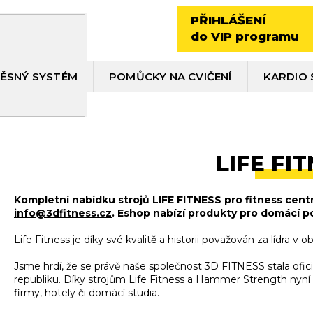
PŘIHLÁŠENÍ
do VIP programu
ĚSNÝ SYSTÉM
POMŮCKY NA CVIČENÍ
KARDIO 
LIFE FI
Kompletní nabídku strojů LIFE FITNESS pro fitness cent
info@3dfitness.cz
. Eshop nabízí produkty pro domácí po
Life Fitness je díky své kvalitě a historii považován za lídra v ob
Jsme hrdí, že se právě naše společnost 3D FITNESS stala ofic
republiku. Díky strojům Life Fitness a Hammer Strength nyní
firmy, hotely či domácí studia.