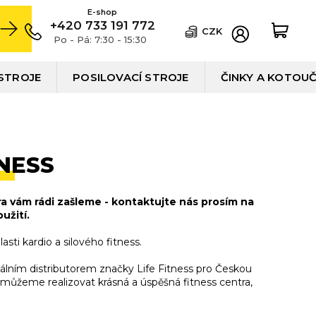
+420 733 191 772
CZK
Po - Pá: 7:30 - 15:30
STROJE
POSILOVACÍ STROJE
ČINKY A KOTOU
TNESS
ra vám rádi zašleme - kontaktujte nás prosím na
užití.
lasti kardio a silového fitness.
iálním distributorem značky Life Fitness pro Českou
 můžeme realizovat krásná a úspěšná fitness centra,