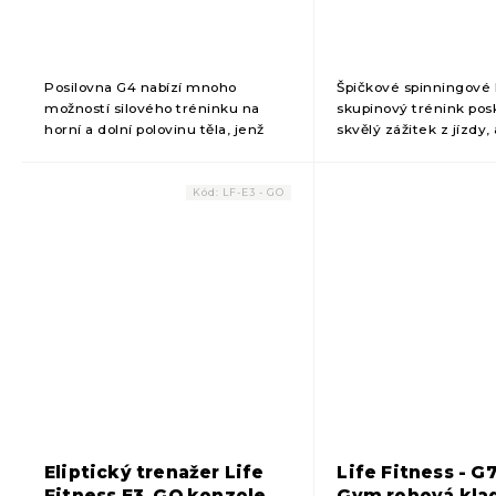
Posilovna G4 nabízí mnoho
Špičkové spinningové 
možností silového tréninku na
skupinový trénink pos
horní a dolní polovinu těla, jenž
skvělý zážitek z jízdy, 
bude vás motivovat k...
tento model skvělou v
každého.
Kód:
LF-E3 - GO
Eliptický trenažer Life
Life Fitness - 
Fitness E3, GO konzole
Gym rohová kla