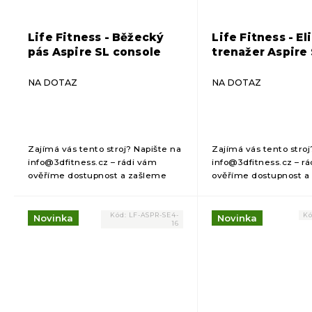
Life Fitness - Běžecký
Life Fitness - El
pás Aspire SL console
trenažer Aspire 
console
NA DOTAZ
NA DOTAZ
Zajímá vás tento stroj? Napište na
Zajímá vás tento stroj
info@3dfitness.cz – rádi vám
info@3dfitness.cz – r
ověříme dostupnost a zašleme
ověříme dostupnost a
cenovou kalkulaci.
cenovou kalkulaci.
Kód:
LF-ASPR-SE4-
K
Novinka
Novinka
16