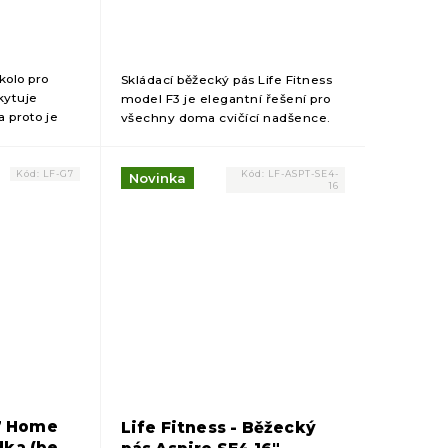
kolo pro
Skládací běžecký pás Life Fitness
kytuje
model F3 je elegantní řešení pro
a proto je
všechny doma cvičící nadšence.
olbou pro
Kód:
LF-G7
Kód:
LF-ASPT-SE4-
Novinka
16
G7 Home
Life Fitness - Běžecký
dka (bez