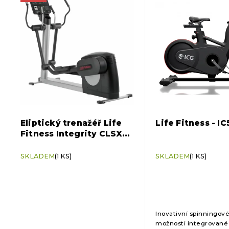
p
í
i
p
s
r
p
o
r
d
o
u
d
k
u
t
k
ů
t
ů
Eliptický trenažéř Life
Life Fitness - IC
Fitness Integrity CLSXH -
repasovaný
SKLADEM
(1 KS)
SKLADEM
(1 KS)
Inovativní spinningové
možnosti integrované 