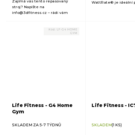
Zajímá vás tento repasovaný
WattRate® je ideální p
stroj? Napište na
chtějí dosáhnout kvali
info@3dfitness.cz – rádi vám
tréninku.
ověříme dostupnost a zašleme
cenovou kalkulaci. „Momentálně
nedostupné“ znamená, že stroj
Kód:
LF-G4 HOME
GYM
aktuálně...
Life Fitness - G4 Home
Life Fitness - I
Gym
SKLADEM ZA 5-7 TÝDNŮ
SKLADEM
(1 KS)