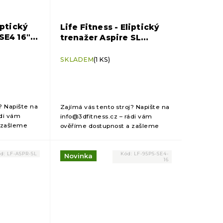
iptický
Life Fitness - Eliptický
SE4 16"
trenažer Aspire SL
console
SKLADEM
(1 KS)
? Napište na
Zajímá vás tento stroj? Napište na
ádi vám
info@3dfitness.cz – rádi vám
 zašleme
ověříme dostupnost a zašleme
cenovou kalkulaci.
ód:
LF-ASPR-SL
Kód:
LF-95PS-SE4-
Novinka
16