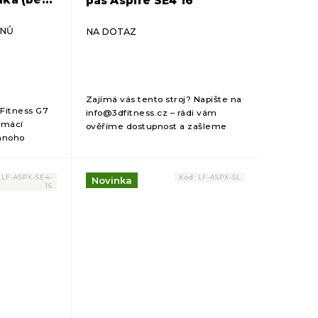
pás Aspire SE4 16"
DNŮ
NA DOTAZ
Zajímá vás tento stroj? Napište na
 Fitness G7
info@3dfitness.cz – rádi vám
domácí
ověříme dostupnost a zašleme
 mnoho
cenovou kalkulaci.
:
LF-ASPX-SE4-
Kód:
LF-ASPX-SL
Novinka
16