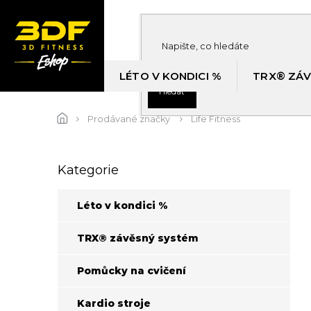
Přejít
na
obsah
LÉTO V KONDICI %
TRX® ZÁV
Hledat
Prodávané značky
Life Fitness
P
Kategorie
Přeskočit
o
kategorie
s
t
Léto v kondici %
r
a
TRX® závěsný systém
n
n
Pomůcky na cvičení
í
p
Kardio stroje