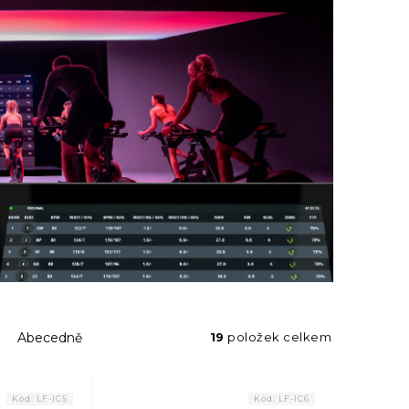
Abecedně
19
položek celkem
Kód:
LF-IC5
Kód:
LF-IC6