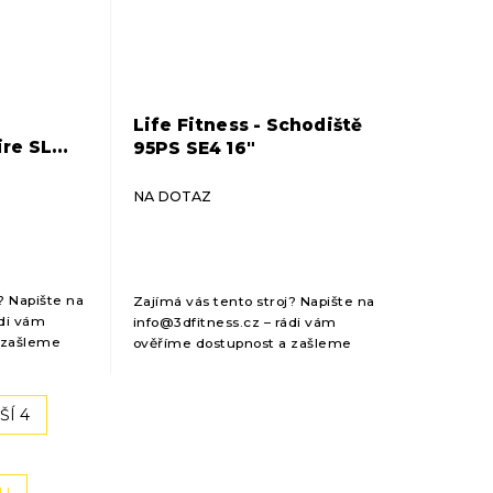
Life Fitness - Schodiště
re SL
95PS SE4 16"
NA DOTAZ
? Napište na
Zajímá vás tento stroj? Napište na
ádi vám
info@3dfitness.cz – rádi vám
 zašleme
ověříme dostupnost a zašleme
cenovou kalkulaci.
ŠÍ 4