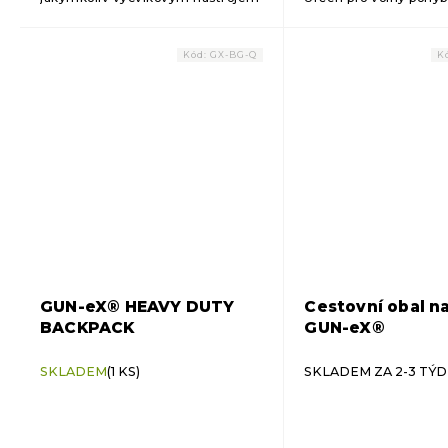
od GUN-eX®. Vyrobeno z
360°. Díky kvalitnímu
kvalitního jasanového dřeva.
polstrovanému neopr
zaručuje komfortní cv
Kód:
GX-BG-Q
K
GUN-eX® HEAVY DUTY
Cestovní obal na
BACKPACK
GUN-eX®
SKLADEM
(1 KS)
SKLADEM ZA 2-3 TÝ