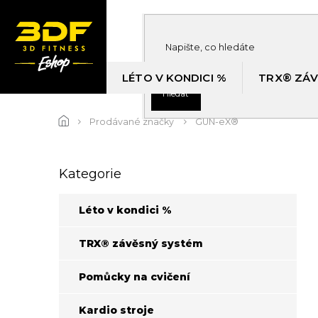
Přejít
na
obsah
LÉTO V KONDICI %
TRX® ZÁV
Hledat
Prodávané značky
GUN-eX®
P
Kategorie
Přeskočit
o
kategorie
s
t
Léto v kondici %
r
a
TRX® závěsný systém
n
n
Pomůcky na cvičení
í
p
Kardio stroje