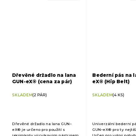
Dřevěné držadlo na lana
Bederní pás na 
GUN-eX® (cena za pár)
eX® (Hip Belt)
SKLADEM
(2 PÁR)
SKLADEM
(4 KS)
Dřevěné držadlo na lana GUN–
Univerzální bederní p
eX® je určeno pro použití s
GUN–eX® pro ty nejtěžš
jakýmkoliv výcvikovým nástrojem
Určen pro volný pohyb