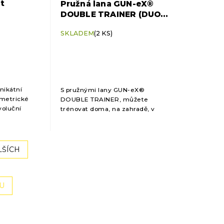
t
Pružná lana GUN-eX®
DOUBLE TRAINER (DUO
TRAINER)
+ aplikace na
Průměrné
SKLADEM
(2 KS)
cvičení zdarma
hodnocení
produktu
je
5,0
z
5
nikátní
S pružnými lany GUN-eX®
hvězdiček.
ometrické
DOUBLE TRAINER, můžete
voluční
trénovat doma, na zahradě, v
í
garáži, parku, tělocvičně nebo
 výskoky a
kdekoli jdete. Obsahuje 2
í pohyb.
elastická lana, manžety z
neoprenu, které...
LŠÍCH
U