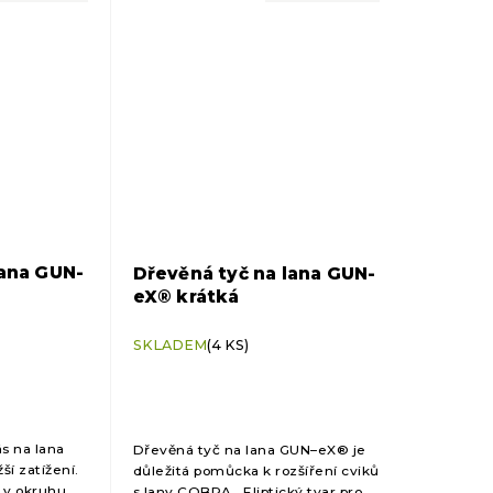
lana GUN-
Dřevěná tyč na lana GUN-
eX® krátká
SKLADEM
(4 KS)
ás na lana
Dřevěná tyč na lana GUN–eX® je
í zatížení.
důležitá pomůcka k rozšíření cviků
 v okruhu
s lany COBRA. Eliptický tvar pro