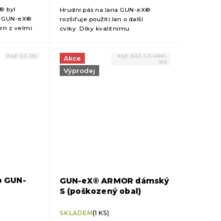
® byl
Hrudní pás na lana GUN-eX®
an GUN-eX®
rozšiřuje použití lan o další
en z velmi
cviky. Díky kvalitnímu
CORDURA.
polstrovanému neoprenu
zaručuje komfortní cvičení.
Kód:
GX-DS
Kód:
BAZ-GX-ARM-
Akce
WS
Výprodej
o GUN-
GUN-eX® ARMOR dámský
S (poškozený obal)
SKLADEM
(1 KS)