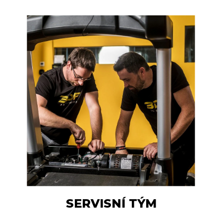
c
á
í
n
p
í
r
v
k
y
v
ý
p
i
s
u
SERVISNÍ TÝM