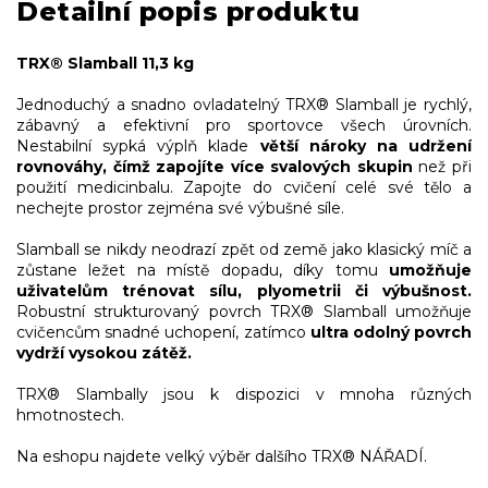
Detailní popis produktu
TRX® Slamball 11,3 kg
Jednoduchý a snadno ovladatelný TRX® Slamball je rychlý,
zábavný a efektivní pro sportovce všech úrovních.
Nestabilní sypká výplň klade
větší nároky na udržení
rovnováhy, čímž zapojíte více svalových skupin
než při
použití medicinbalu. Zapojte do cvičení celé své tělo a
nechejte prostor zejména své výbušné síle.
Slamball se nikdy neodrazí zpět od země jako klasický míč a
zůstane ležet na místě dopadu, díky tomu
umožňuje
uživatelům trénovat sílu, plyometrii či výbušnost.
Robustní strukturovaný povrch TRX® Slamball umožňuje
cvičencům snadné uchopení, zatímco
ultra odolný povrch
vydrží vysokou zátěž.
TRX® Slambally jsou k dispozici v mnoha různých
hmotnostech.
Na eshopu najdete velký výběr dalšího TRX® NÁŘADÍ.