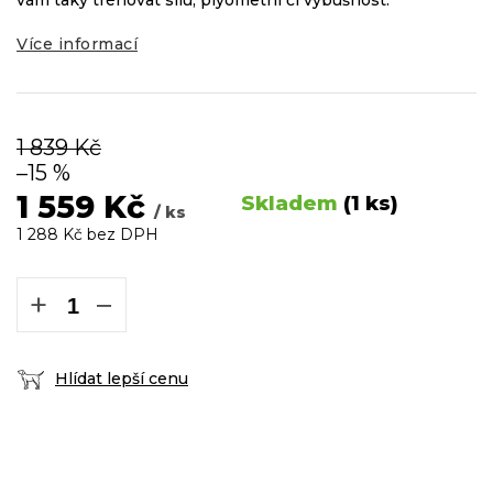
vám taky trénovat sílu, plyometrii či výbušnost.
Více informací
1 839 Kč
–15 %
1 559 Kč
Skladem
(1 ks)
/ ks
1 288 Kč bez DPH
Měrná
cena:
+
−
Hlídat lepší cenu