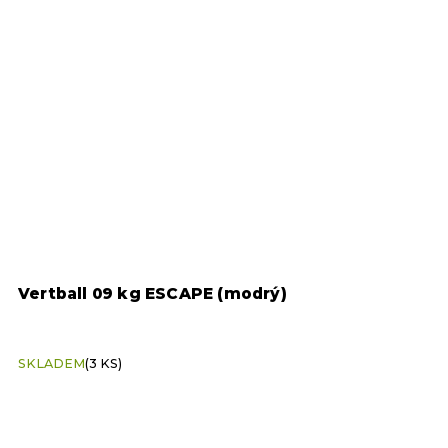
Vertball 09 kg ESCAPE (modrý)
T
SKLADEM
(3 KS)
S