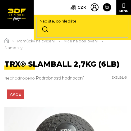
CZK
Přejít
na
Pomůcky na cvičení
Míče na posilování
obsah
Slambally
TRX® SLAMBALL 2,7KG (6LB)
Průměrné
Podrobnosti hodnocení
EXSLBL-6
Neohodnoceno
hodnocení
produktu
je
AKCE
0,0
z
5
hvězdiček.