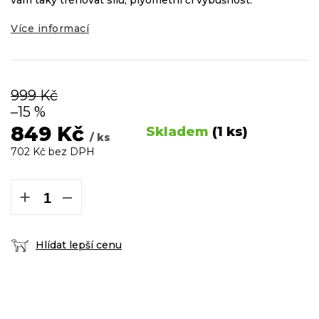
vám taky trénovat sílu, plyometrii či výbušnost.
Více informací
999 Kč
–15 %
849 Kč
Skladem
(1 ks)
/ ks
702 Kč bez DPH
Měrná
cena:
+
−
Hlídat lepší cenu