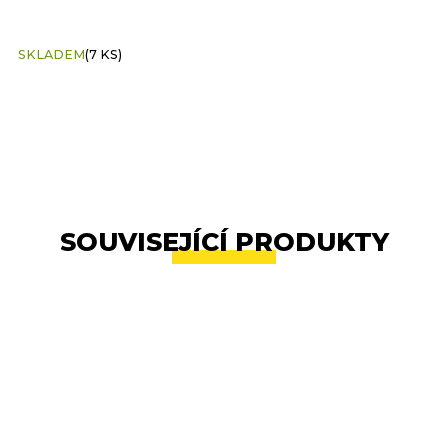
SKLADEM
(7 KS)
S
SOUVISEJÍCÍ PRODUKTY