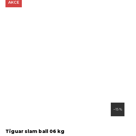
AKCE
–15 %
Tiguar slam ball 06 kg
T