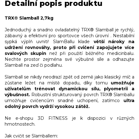
Detailní popis produktu
TRX® Slamball 2,7kg
Jednoduchý a snadno ovladatelný TRX® Slamball je rychlý,
zábavný a efektivní pro sportovce všech úrovní . Nestabilní
sypká výplň uvnitř SlamBallu klade
větší nároky na
udržení rovnováhy, proto při cvičení zapojujete více
svalových skupin
než při použití běžného medicinbalu.
Nechte prostor zejména své výbušné síle a odhazujte
Slamball na zeď či podlahu.
Slamball se nikdy neodrazí zpět od země jako klasický míč a
zůstane ležet na místě dopadu, díky tomu
umožňuje
uživatelům trénovat dynamickou sílu, plyometrii a
výbušnost.
Robustní strukturovaný povrch TRX® Slamballu
umožňuje cvičencům snadné uchopení, zatímco
ultra
odolný povrch vydrží vysokou zátěž.
Ne e-shopu 3D FITNESS je k dispozici v různých
hmotnostech.
Jak cvičit se Slamballem: