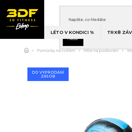
Přejít
na
obsah
LÉTO V KONDICI %
TRX® ZÁV
Hledat
Pomůcky na cvičení
Míče na posilování
Wa
DO VYPRODÁNÍ
ZÁSOB