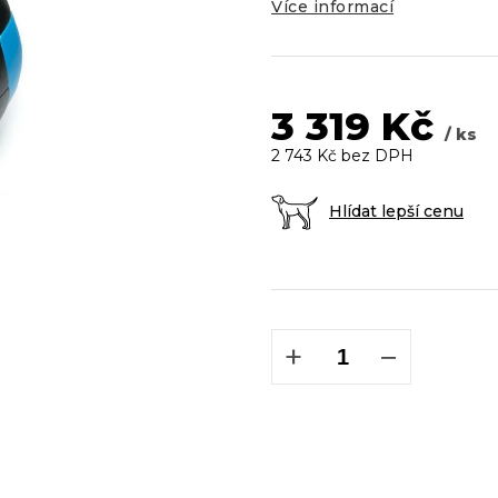
5
Více informací
hvězdiček.
3 319 Kč
/ ks
2 743 Kč bez DPH
Hlídat lepší cenu
Měrná
cena:
+
−