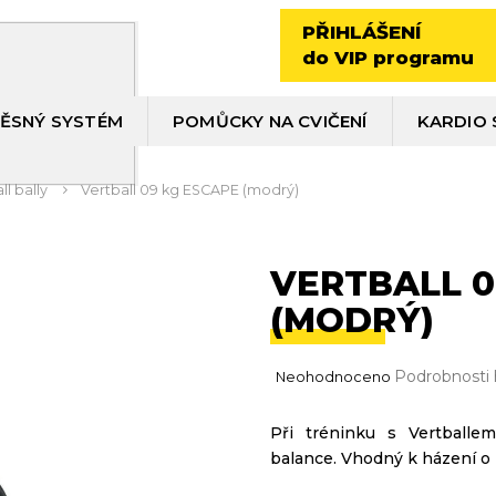
PŘIHLÁŠENÍ
do VIP programu
ĚSNÝ SYSTÉM
POMŮCKY NA CVIČENÍ
KARDIO 
ll bally
Vertball 09 kg ESCAPE (modrý)
VERTBALL 0
(MODRÝ)
Průměrné
Podrobnosti
Neohodnoceno
hodnocení
produktu
Při tréninku s Vertballem
je
balance. Vhodný k házení o 
0,0
z