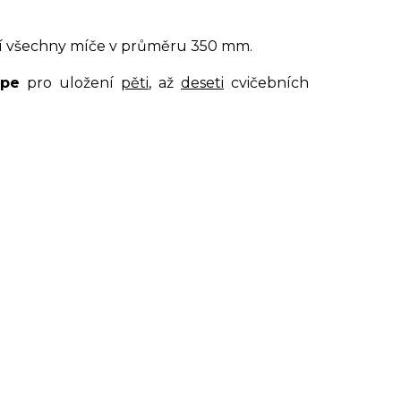
í všechny míče v průměru 350 mm.
ape
pro uložení
pěti
, až
deseti
cvičebních