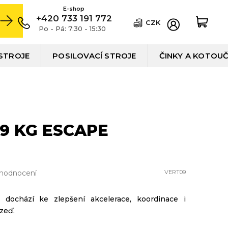
+420 733 191 772
CZK
Po - Pá: 7:30 - 15:30
STROJE
POSILOVACÍ STROJE
ČINKY A KOTOU
9 KG ESCAPE
 hodnocení
VERT09
 dochází ke zlepšení akcelerace, koordinace i
zeď.