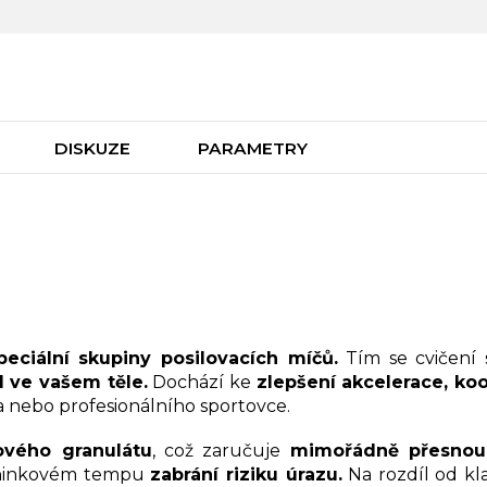
DISKUZE
PARAMETRY
peciální skupiny posilovacích míčů.
Tím se cvičení s
l ve vašem těle.
Dochází ke
zlepšení akcelerace, koo
a nebo profesionálního sportovce.
ového granulátu
, což zaručuje
mimořádně přesnou
réninkovém tempu
zabrání riziku úrazu.
Na rozdíl od kl