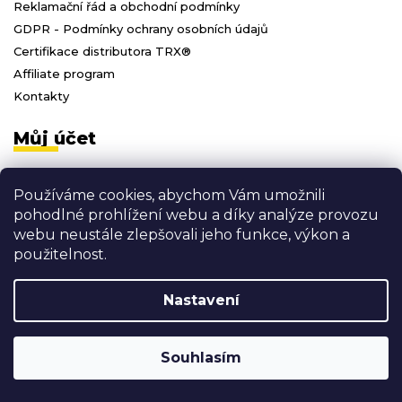
Reklamační řád a obchodní podmínky
GDPR - Podmínky ochrany osobních údajů
Certifikace distributora TRX®
Affiliate program
Kontakty
Můj účet
Přihlásit se
Používáme cookies, abychom Vám umožnili
Registrace
pohodlné prohlížení webu a díky analýze provozu
Moje objednávky
webu neustále zlepšovali jeho funkce, výkon a
Odhlásit se
použitelnost.
Nastavení
Vytvořil Shoptet
Copyright 2026
3D FITNESS
. Všechna práva vyhrazena.
Souhlasím
Shoptak.cz
Grafický návrh vytvořil a nakódoval