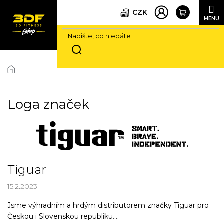
CZK
Přejít
na
obsah
Loga značek
V
ý
p
i
Tiguar
s
č
15.2.2023
l
á
Jsme výhradním a hrdým distributorem značky Tiguar pro
n
Českou i Slovenskou republiku....