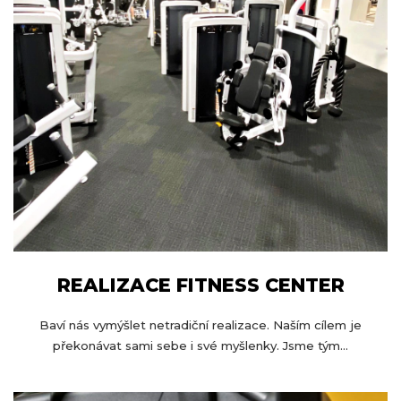
k
y
v
ý
p
i
s
u
REALIZACE FITNESS CENTER
Baví nás vymýšlet netradiční realizace. Naším cílem je
překonávat sami sebe i své myšlenky. Jsme tým...