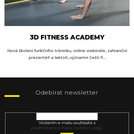
3D FITNESS ACADEMY
Nová školení funkčního tréninku, online webináře, zahraniční
prezentéři a lektoři, významní čeští fi...
Z
á
p
Odebírat newsletter
a
t
Vložte svůj e-mail a my vám budeme zasílat informace o nových
í
produktech na našem e-shopu.
Vložením e-mailu souhlasíte s
podmínkami ochrany osobních údajů