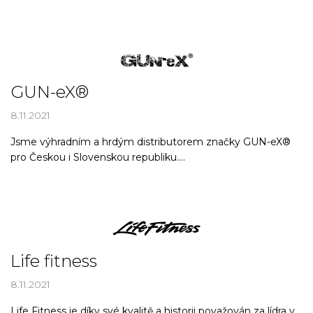
k
ů
GUN-eX®
8.11.2021
Jsme výhradním a hrdým distributorem značky GUN-eX®
pro Českou i Slovenskou republiku....
Life fitness
8.11.2021
Life Fitness je díky své kvalitě a historii považován za lídra v