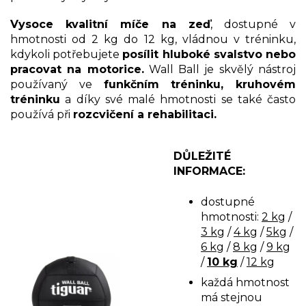
Vysoce kvalitní míče na zeď
, dostupné v
hmotnosti od 2 kg do 12 kg, vládnou v tréninku,
kdykoli potřebujete
posílit hluboké svalstvo nebo
pracovat na motorice.
Wall Ball je skvělý nástroj
používaný ve
funkčním tréninku, kruhovém
tréninku
a díky své malé hmotnosti se také často
používá při
rozcvičení a rehabilitaci.
DŮLEŽITÉ
INFORMACE:
dostupné
hmotnosti:
2 kg
/
3 kg
/
4 kg
/
5kg
/
6 kg
/
8 kg
/
9 k
g
/
10 kg
/
12 kg
každá hmotnost
má stejnou