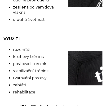
odolná proti oděru
zesílená polyamidová
vlákna
dlouhá životnost
VYUŽITÍ
rozehřátí
kruhový trénink
posilovací trénink
stabilizační trénink
tvarování postavy
zahřátí
rehabilitace