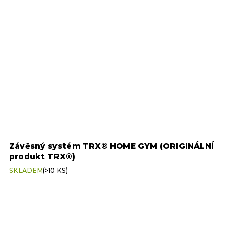
Závěsný systém TRX® HOME GYM (ORIGINÁLNÍ
W
produkt TRX®)
Průměrné
SKLADEM
(>10 KS)
hodnocení
S
produktu
je
5,0
z
5