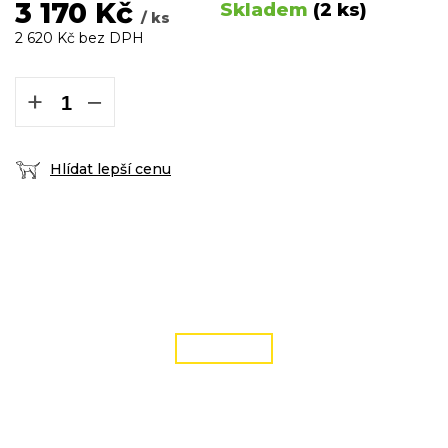
3 170 Kč
Skladem
(2 ks)
/ ks
2 620 Kč bez DPH
Měrná
cena:
+
−
Hlídat lepší cenu
DOPRAVA ZDARMA
podmínky zde
ČÍST VÍCE