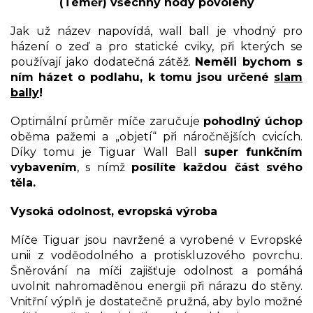
(Téměř) všechny hody povoleny
Jak už název napovídá, wall ball je vhodný pro
házení o zeď a pro statické cviky, při kterých se
používají jako dodatečná zátěž.
Neměli bychom s
ním házet o podlahu, k tomu jsou určené
slam
bally
!
Optimální průměr míče zaručuje
pohodlný úchop
oběma pažemi a „objetí“ při náročnějších cvicích.
Díky tomu je Tiguar Wall Ball
super funkčním
vybavením
, s nímž
posílíte každou část svého
těla.
Vysoká odolnost, evropská výroba
Míče Tiguar jsou navržené a vyrobené v Evropské
unii z voděodolného a protiskluzového povrchu.
Šněrování na míči zajišťuje odolnost a pomáhá
uvolnit nahromaděnou energii při nárazu do stěny.
Vnitřní výplň je dostatečně pružná, aby bylo možné