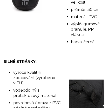
velikost
průměr: 30 cm
materiál: PVC
výplň: gumové
granule, PP
vlákna
barva: černá
SILNÉ STRÁNKY:
vysoce kvalitní
zpracování (vyrobeno
v EU)
voděodolný a
protiskluzový materiál
povrchová úprava z PVC