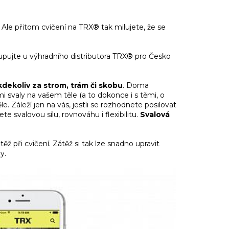
 Ale přitom cvičení na TRX® tak milujete, že se
akupujte u výhradního distributora TRX® pro Česko
kdekoliv za strom, trám či skobu
. Doma
 svaly na vašem těle (a to dokonce i s těmi, o
e. Záleží jen na vás, jestli se rozhodnete posilovat
e svalovou sílu, rovnováhu i flexibilitu.
Svalová
ěž při cvičení. Zátěž si tak lze snadno upravit
y.