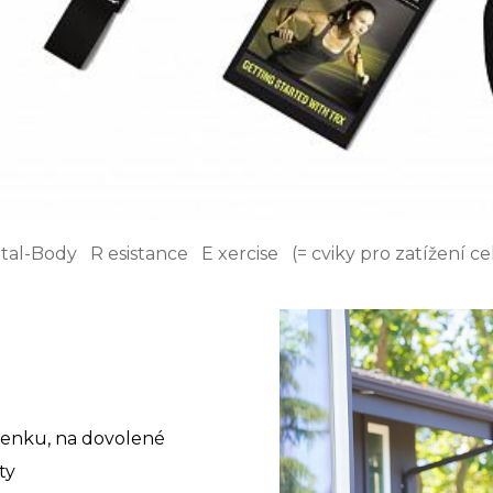
tal-Body R esistance E xercise (= cviky pro zatížení ce
venku, na dovolené
ty