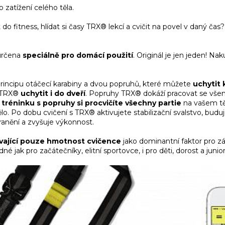
 zatížení celého těla.
 fitness, hlídat si časy TRX® lekcí a cvičit na povel v daný čas?
určena
speciálně pro domácí použití
. Originál je jen jeden! N
incipu otáčecí karabiny a dvou popruhů, které můžete
uchytit 
y TRX®
uchytit i do dveří
. Popruhy TRX® dokáží pracovat se všemi
i tréninku s popruhy si procvičíte všechny partie
na vašem těl
o. Po dobu cvičení s TRX® aktivujete stabilizační svalstvo, budujet
 zranění a zvyšuje výkonnost.
žívající pouze hmotnost cvičence
jako dominantní faktor pro zát
é jak pro začátečníky, elitní sportovce, i pro děti, dorost a junior