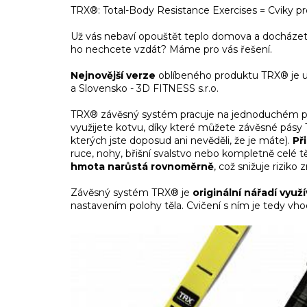
TRX®: Total-Body Resistance Exercises = Cviky pro
Už vás nebaví opouštět teplo domova a docházet do
ho nechcete vzdát? Máme pro vás řešení.
Nejnovější verze
oblíbeného produktu TRX® je 
a Slovensko - 3D FITNESS s.r.o.
TRX® závěsný systém pracuje na jednoduchém pr
využijete kotvu, díky které můžete závěsné pás
kterých jste doposud ani nevěděli, že je máte).
Př
ruce, nohy, břišní svalstvo nebo kompletně celé těl
hmota narůstá rovnoměrně
, což snižuje riziko
Závěsný systém TRX® je
originální nářadí vyu
nastavením polohy těla. Cvičení s ním je tedy vhodn