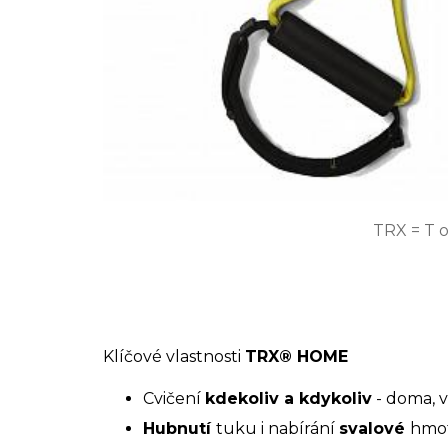
TRX = T o
Klíčové vlastnosti
TRX® HOME
Cvičení
kdekoliv a kdykoliv
- doma, 
Hubnutí
tuku i nabírání
svalové
hmo