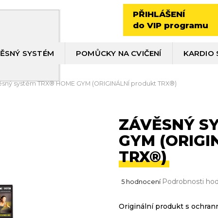
PŘIHLÁŠENÍ
do VIP programu
ĚSNÝ SYSTÉM
POMŮCKY NA CVIČENÍ
KARDIO 
ěsný systém TRX® HOME GYM (ORIGINÁLNÍ produkt TRX®)
ZÁVĚSNÝ S
GYM (ORIGI
TRX®)
Průměrné
Podrobnosti ho
5 hodnocení
hodnocení
produktu
Originální produkt s ochra
je
5,0