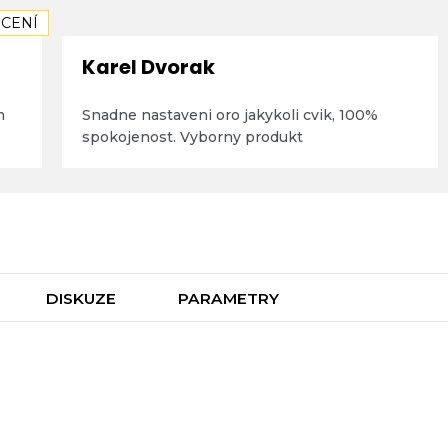
CENÍ
diček.
Karel Dvorak
Hodnocení produktu je 5 z 5 hvězdiček.
m
Snadne nastaveni oro jakykoli cvik, 100%
spokojenost. Vyborny produkt
DISKUZE
PARAMETRY