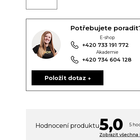
Potřebujete poradit
E-shop
+420 733 191 772
Akademie
+420 734 604 128
Položit dotaz
5,0
V
Prů
Hodnocení produktu
ý
5 ho
hodn
p
prod
Zobrazit všechna
i
je