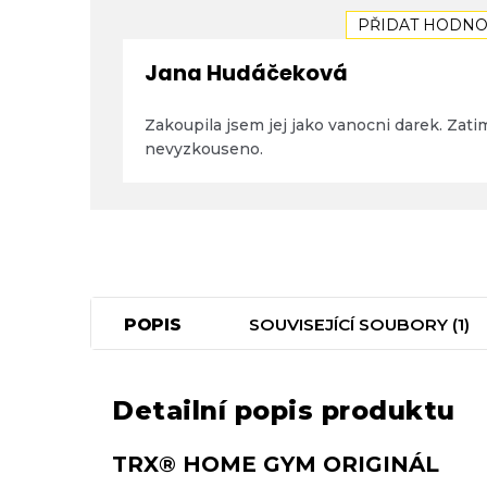
5,0
s
z
PŘIDAT HODNO
h
5
o
hvěz
Jana Hudáčeková
d
n
Hodnocení produktu je 5 z 5 hvězdiček.
o
Zakoupila jsem jej jako vanocni darek. Zati
c
nevyzkouseno.
e
n
í
POPIS
SOUVISEJÍCÍ SOUBORY (1)
Detailní popis produktu
TRX® HOME GYM ORIGINÁL