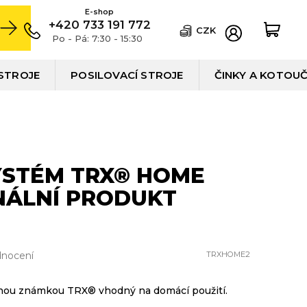
+420 733 191 772
CZK
Po - Pá: 7:30 - 15:30
STROJE
POSILOVACÍ STROJE
ČINKY A KOTOU
YSTÉM TRX® HOME
NÁLNÍ PRODUKT
dnocení
TRXHOME2
nnou známkou TRX® vhodný na domácí použití.