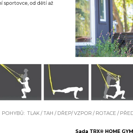
í sportovce, od dětí až
 POHYBŮ: TLAK / TAH / DŘEP/ VZPOR / ROTACE / PŘE
Sada TRX® HOME GYM 