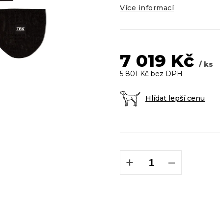
Více informací
z
5
hvězdiček.
7 019 Kč
/ ks
5 801 Kč bez DPH
Hlídat lepší cenu
Měrná
cena:
+
−