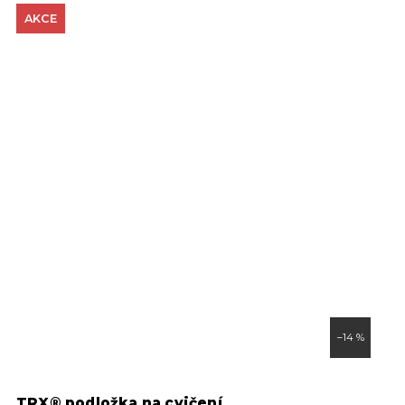
AKCE
–14 %
TRX® podložka na cvičení
Z