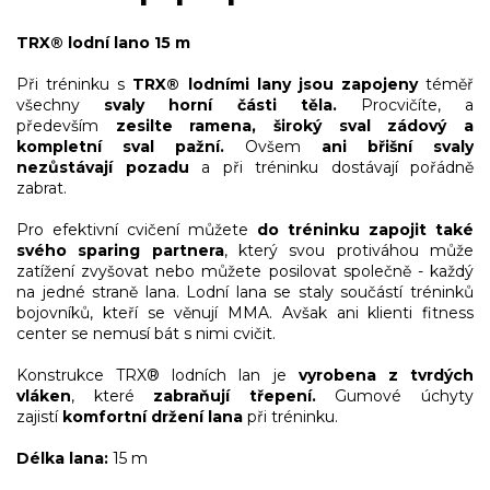
TRX® lodní lano 15 m
Při tréninku s
TRX® lodními lany jsou zapojeny
téměř
všechny
svaly horní části těla.
Procvičíte,
a
především
zesilte ramena, široký sval zádový a
kompletní sval pažní.
Ovšem
ani břišní svaly
nezůstávají pozadu
a při tréninku dostávají pořádně
zabrat.
Pro efektivní cvičení můžete
do tréninku zapojit také
svého sparing partnera
, který svou protiváhou může
zatížení zvyšovat nebo můžete posilovat společně - každý
na jedné straně lana. Lodní lana se staly součástí tréninků
bojovníků, kteří se věnují MMA. Avšak ani klienti fitness
center se nemusí bát s nimi cvičit.
Konstrukce TRX® lodních lan je
vyrobena z tvrdých
vláken
, které
zabraňují třepení.
Gumové úchyty
zajistí
komfortní držení lana
při tréninku.
Délka lana:
15 m