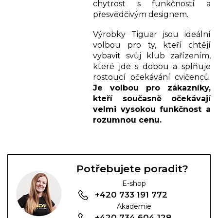
chytrost s funkčností a
přesvědčivým designem.
Výrobky Tiguar jsou ideální
volbou pro ty, kteří chtějí
vybavit svůj klub zařízením,
které jde s dobou a splňuje
rostoucí očekávání cvičenců.
Je volbou pro zákazníky,
kteří současně očekávají
velmi vysokou funkčnost a
rozumnou cenu.
Potřebujete poradit?
E-shop
+420 733 191 772
Akademie
+420 734 604 128