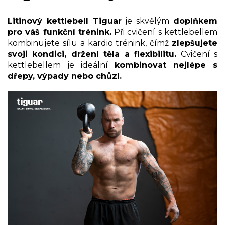
Litinový kettlebell Tiguar
je skvělým
doplňkem
pro váš funkční trénink.
Při cvičení s kettlebellem
kombinujete sílu a kardio trénink, čímž
zlepšujete
svoji kondici, držení těla a flexibilitu.
Cvičení s
kettlebellem je ideální
k
ombinovat nejlépe s
dřepy, výpady nebo chůzí.