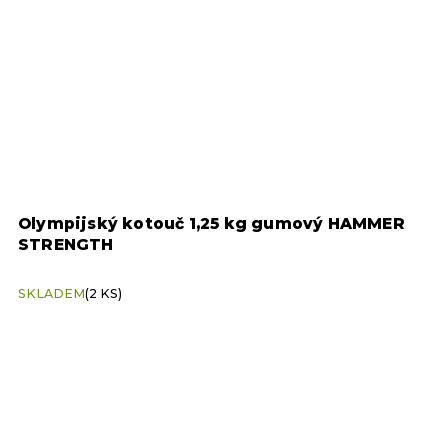
Olympijský kotouč 1,25 kg gumový HAMMER
T
STRENGTH
SKLADEM
(2 KS)
S