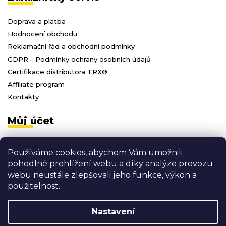
Doprava a platba
Hodnocení obchodu
Reklamační řád a obchodní podmínky
GDPR - Podmínky ochrany osobních údajů
Certifikace distributora TRX®
Affiliate program
Kontakty
Můj účet
Přihlásit se
Používáme cookies, abychom Vám umožnili
Registrace
pohodlné prohlížení webu a díky analýze provozu
Moje objednávky
webu neustále zlepšovali jeho funkce, výkon a
Odhlásit se
použitelnost.
Nastavení
Vytvořil Shoptet