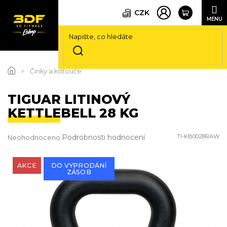
CZK
Přejít
na
Činky a kotouče
obsah
TIGUAR LITINOVÝ
KETTLEBELL 28 KG
Průměrné
Podrobnosti hodnocení
TI-KB0028RAW
Neohodnoceno
hodnocení
produktu
je
AKCE
DO VYPRODÁNÍ
ZÁSOB
0,0
z
5
hvězdiček.