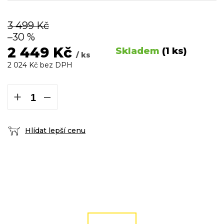
3 499 Kč
–30 %
2 449 Kč
Skladem
(1 ks)
/ ks
2 024 Kč bez DPH
Měrná
cena:
+
−
Hlídat lepší cenu
DOPRAVA ZDARMA
podmínky zde
ČÍST VÍCE