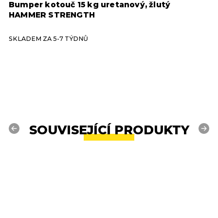
Bumper kotouč 15 kg uretanový, žlutý
J
HAMMER STRENGTH
S
SKLADEM ZA 5-7 TÝDNŮ
S
SOUVISEJÍCÍ PRODUKTY
Previous
Next