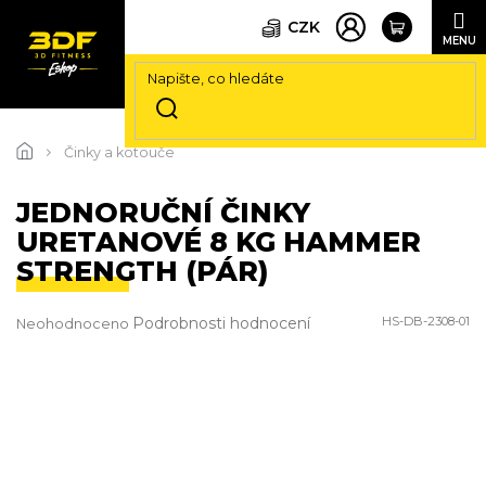
CZK
Přejít
na
Činky a kotouče
obsah
JEDNORUČNÍ ČINKY
URETANOVÉ 8 KG HAMMER
STRENGTH (PÁR)
Průměrné
Podrobnosti hodnocení
HS-DB-2308-01
Neohodnoceno
hodnocení
produktu
je
0,0
z
5
hvězdiček.