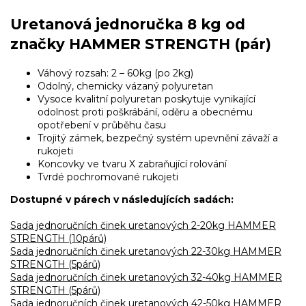
Uretanová jednoručka 8 kg od
značky HAMMER STRENGTH (pár)
Váhový rozsah: 2 – 60kg (po 2kg)
Odolný, chemicky vázaný polyuretan
Vysoce kvalitní polyuretan poskytuje vynikající
odolnost proti poškrábání, oděru a obecnému
opotřebení v průběhu času
Trojitý zámek, bezpečný systém upevnění závaží a
rukojeti
Koncovky ve tvaru X zabraňující rolování
Tvrdé pochromované rukojeti
Dostupné v párech v následujících sadách:
Sada jednoručních činek uretanových 2-20kg HAMMER
STRENGTH (10párů)
Sada jednoručních činek uretanových 22-30kg HAMMER
STRENGTH (5párů)
Sada jednoručních činek uretanových 32-40kg HAMMER
STRENGTH (5párů)
Sada jednoručních činek uretanových 42-50kg HAMMER