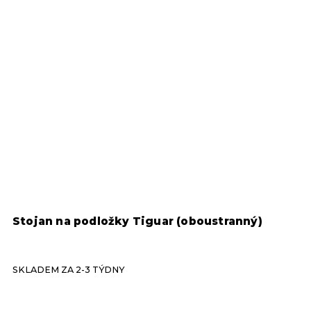
Stojan na podložky Tiguar (oboustranný)
R
T
SKLADEM ZA 2-3 TÝDNY
S