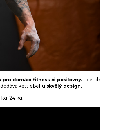
k pro domácí fitness či posilovny.
Povrch
á dodává kettlebellu
skvělý design.
0 kg, 24 kg.