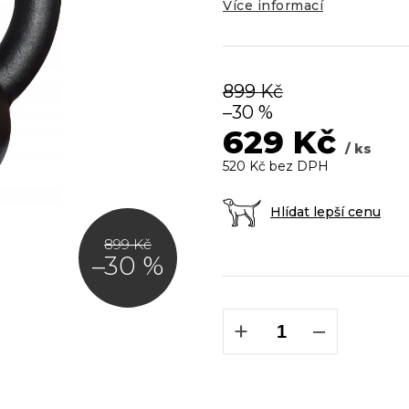
5
Více informací
hvězdiček.
899 Kč
–30 %
629 Kč
/ ks
520 Kč bez DPH
Hlídat lepší cenu
899 Kč
–30 %
Měrná
cena:
+
−