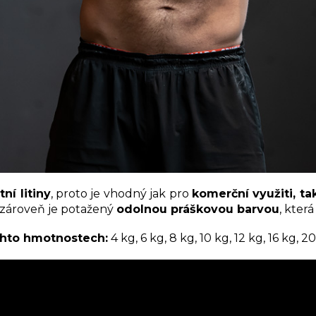
ní litiny
, proto je vhodný jak pro
komerční využiti, ta
zároveň je potažený
odolnou práškovou barvou
, kter
ěchto hmotnostech:
4 kg, 6 kg, 8 kg, 10 kg, 12 kg, 16 kg, 2