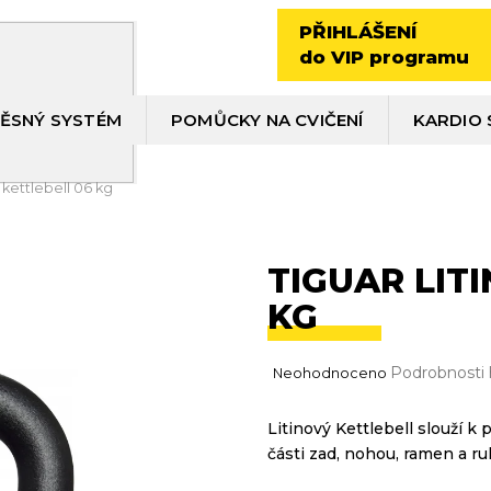
PŘIHLÁŠENÍ
do VIP programu
ĚSNÝ SYSTÉM
POMŮCKY NA CVIČENÍ
KARDIO 
ý kettlebell 06 kg
TIGUAR LIT
KG
Průměrné
Podrobnosti
Neohodnoceno
hodnocení
produktu
Litinový Kettlebell slouží 
je
části zad, nohou, ramen a ruk
0,0
z