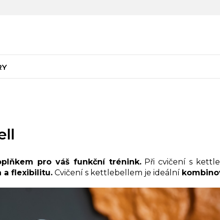
RY
ell
plňkem pro váš funkční trénink.
Při cvičení s kettl
a flexibilitu.
Cvičení s kettlebellem je ideální
k
ombinov