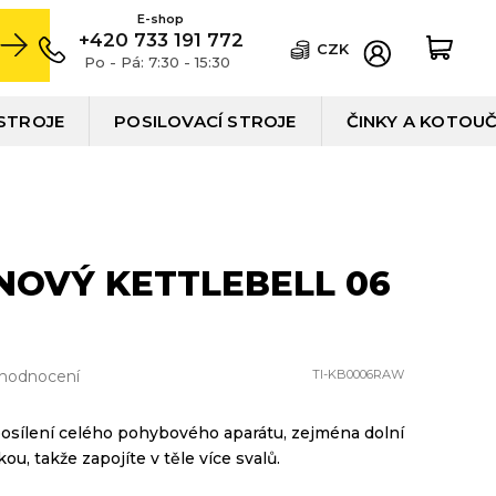
+420 733 191 772
CZK
Po - Pá: 7:30 - 15:30
STROJE
POSILOVACÍ STROJE
ČINKY A KOTOU
INOVÝ KETTLEBELL 06
 hodnocení
TI-KB0006RAW
k posílení celého pohybového aparátu, zejména dolní
ou, takže zapojíte v těle více svalů.