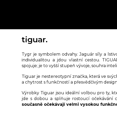
tiguar.
Tygr je symbolem odvahy. Jaguár síly a lstivo
individualitou a jdou vlastní cestou. TIGUA
spojuje; je to vyšší stupeň vývoje, souhra intel
Tiguar je nestereotypní značka, která ve sv
a chytrost s funkčností a přesvědčivým desig
Výrobky Tiguar jsou ideální volbou pro ty, kte
jde s dobou a splňuje rostoucí očekávání 
současně očekávají velmi vysokou funkčn