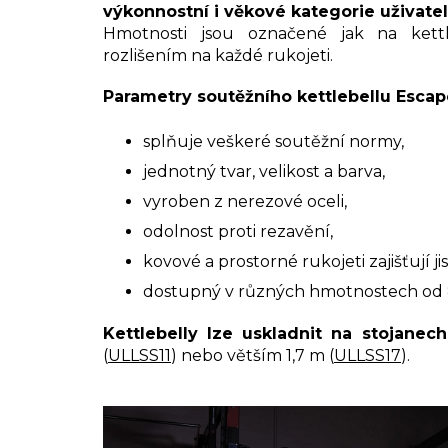
výkonnostní i věkové kategorie uživate
Hmotnosti jsou označené jak na kett
rozlišením na každé rukojeti.
Parametry soutěžního kettlebellu Escap
splňuje veškeré soutěžní normy,
jednotný tvar, velikost a barva,
vyroben z nerezové oceli,
odolnost proti rezavění,
kovové a prostorné rukojeti zajišťují ji
dostupný v různých hmotnostech od 8
Kettlebelly lze uskladnit na stojanech
(
ULLSS11
) nebo větším 1,7 m (
ULLSS17
).