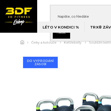
Přejít
na
obsah
LÉTO V KONDICI %
TRX® ZÁV
Hledat
Činky a kotouče
Kettlebelly
Soutěžní kett
DO VYPRODÁNÍ
ZÁSOB