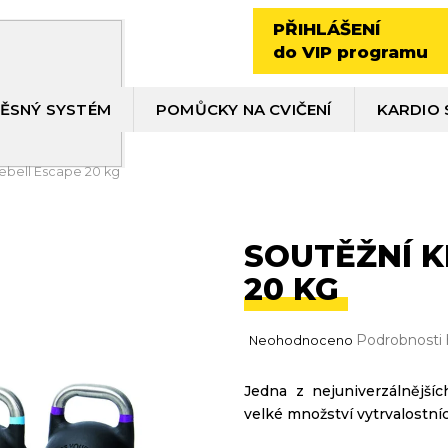
PŘIHLÁŠENÍ
do VIP programu
ĚSNÝ SYSTÉM
POMŮCKY NA CVIČENÍ
KARDIO 
lebell Escape 20 kg
SOUTĚŽNÍ K
20 KG
Průměrné
Podrobnosti
Neohodnoceno
hodnocení
produktu
Jedna z nejuniverzálnější
je
velké množství vytrvalostníc
0,0
z