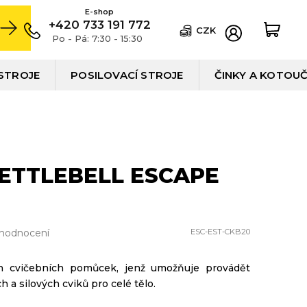
+420 733 191 772
CZK
Po - Pá: 7:30 - 15:30
STROJE
POSILOVACÍ STROJE
ČINKY A KOTOU
ETTLEBELL ESCAPE
 hodnocení
ESC-EST-CKB20
ch cvičebních pomůcek, jenž umožňuje provádět
h a silových cviků pro celé tělo.