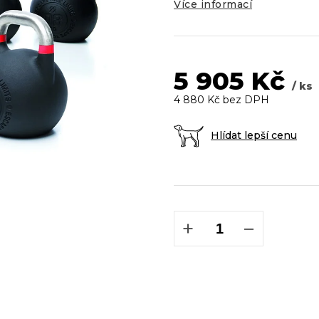
5
Více informací
hvězdiček.
5 905 Kč
/ ks
4 880 Kč bez DPH
Hlídat lepší cenu
Měrná
cena:
+
−