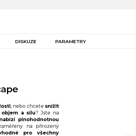
DISKUZE
PARAMETRY
cape
losti
, nebo chcete
snížit
 objem a sílu
? Jste na
nabízí plnohodnotnou
 zaměřeny na přirozený
vhodné pro všechny