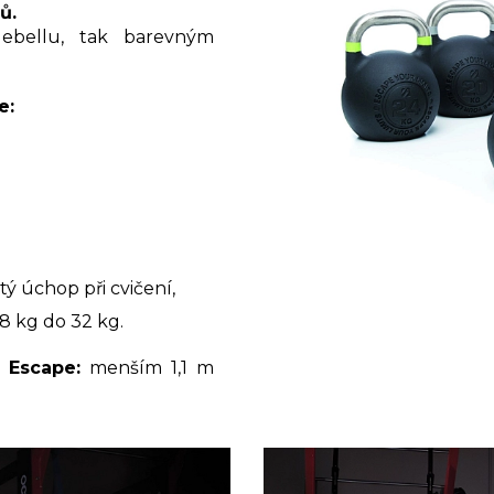
lů.
lebellu, tak barevným
e:
stý úchop při cvičení,
 kg do 32 kg.
 Escape:
menším 1,1 m