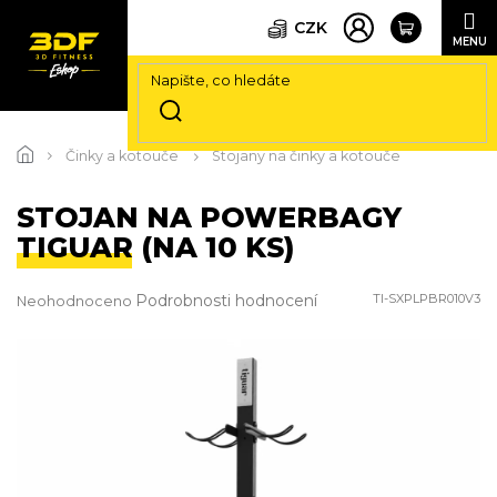
CZK
Přejít
na
Činky a kotouče
Stojany na činky a kotouče
obsah
STOJAN NA POWERBAGY
TIGUAR (NA 10 KS)
Průměrné
Podrobnosti hodnocení
TI-SXPLPBR010V3
Neohodnoceno
hodnocení
produktu
je
0,0
z
5
hvězdiček.