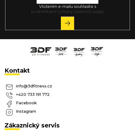
Vložením e-mailu souhlasíte s
podmínkami ochrany osobních údajů
PŘIHLÁSIT
SE
Kontakt
info
@
3dfitness.cz
+420 733 191 772
Facebook
Instagram
Zákaznický servis