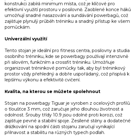
konstrukci zabírá minimum místa, což je klíčové pro
efektivní využití prostoru v posilovně. Zaoblené konce háků
umožňují snadné nasazování a sundávání powerbagů, což
zajišťuje plynulý průběh tréninku a snadný přístup ke všem
pomůckám.
Univerzální využití
Tento stojan je ideální pro fitness centra, posilovny a studia
osobního tréninku, kde se powerbagy používají intenzivně
při silovém, funkčním a crossfit tréninku. Umožňuje
organizovat tréninkové pomůcky tak, aby byl tréninkový
prostor vždy přehledný a dobře uspořádaný, což přispívá k
lepšímu výkonu a efektivitě cvičení.
Kvalita, na kterou se můžete spolehnout
Stojan na powerbagy Tiguar je vyroben z ocelových profilů
o tloušťce 3 mm, což zaručuje jeho dlouhou životnost a
odolnost. Šrouby třídy 10.9 jsou odolné proti korozi, což
zajišťuje pevné a stabilní spoje. Zesílené stěny a dodatečné
drážkování na spodní části stojanu zaručují vynikající
přilnavost a stabilitu na různých typech podlah.