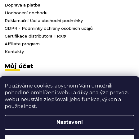
Doprava a platba
Hodnocení obchodu
Reklamační řád a obchodní podmínky
GDPR - Podmínky ochrany osobních údajů
Certifikace distributora TRX®
Affiliate program
Kontakty
Můj účet
Přihlásit se
Používáme cookies, abychom Vám umožnili
Registrace
pohodlné prohlížení webu a díky analýze provozu
Moje objednávky
webu neustále zlepšovali jeho funkce, výkon a
Odhlásit se
použitelnost.
Nastavení
Vytvořil Shoptet
Copyright 2026
3D FITNESS
. Všechna práva vyhrazena.