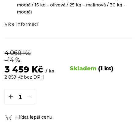
modrá / 15 kg – olivová / 25 kg – malinová / 30 kg -
modrá)
Více informací
4 069 Kč
–14 %
3 459 Kč
Skladem
(1 ks)
/ ks
2 859 Kč bez DPH
Měrná
cena:
+
−
Hlídat lepší cenu