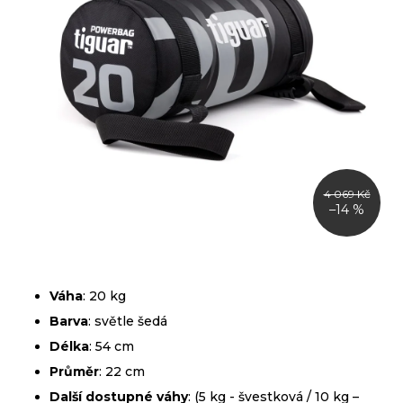
4 069 Kč
–14 %
Váha
: 20 kg
Barva
: světle šedá
Délka
: 54 cm
Průměr
: 22 cm
Další dostupné váhy
: (5 kg - švestková / 10 kg –