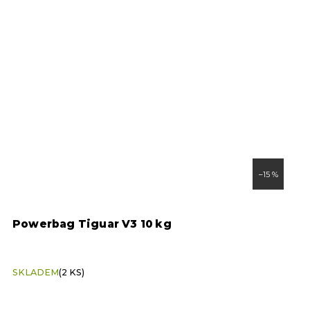
–15 %
Powerbag Tiguar V3 10 kg
P
SKLADEM
(2 KS)
S