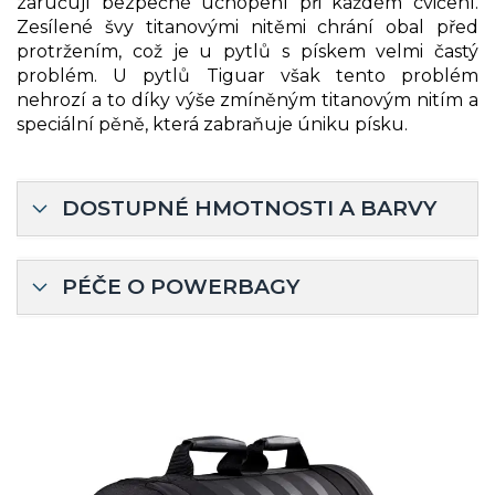
zaručují bezpečné uchopení při každém cvičení.
Zesílené švy titanovými nitěmi chrání obal před
protržením, což je u pytlů s pískem velmi častý
problém. U pytlů Tiguar však tento problém
nehrozí a to díky výše zmíněným titanovým nitím a
speciální pěně, která zabraňuje úniku písku.
DOSTUPNÉ HMOTNOSTI A BARVY
PÉČE O POWERBAGY