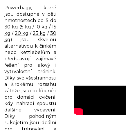
Powerbagy, které
jsou dostupné v pěti
hmotnostech od 5 do
30 kg (
5 kg
/
10 kg
/
15
kg
/
20 kg
/
25 kg
/
30
kg
) jsou skvělou
alternativou k činkám
nebo kettlebelům a
představují zajímavé
řešení pro silový i
vytrvalostní trénink.
Díky své všestrannosti
a širokému rozsahu
zátěže jsou oblíbené i
pro domácí cvičení,
kdy nahradí spoustu
dalšího vybavení.
Díky pohodlným
rukojetím jsou ideální
pro trénování a