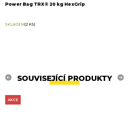
Power Bag TRX® 20 kg HexGrip
P
SKLADEM
(2 KS)
S
SOUVISEJÍCÍ PRODUKTY
Previous
Next
AKCE