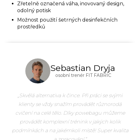
Zřetelně označená váha, inovovaný design,
odolný potisk
Možnost použití šetrných desinfekčních
prostředků
Sebastian Dryja
osobní trenér FIT FABRIC
„Skvělá alternativa k čince. Při práci se svými
klienty se vždy snažím provádět různorodá
cvičení na celé tělo. Díky powebagu můžeme
provádět komplexní trénink v jakých kolik
podmínkách a na jakémkoli místě! Super kvalita
a zpracování.“