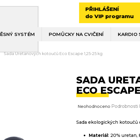
PŘIHLÁŠENÍ
do VIP programu
ĚSNÝ SYSTÉM
POMŮCKY NA CVIČENÍ
KARDIO 
Sada Uretanových kotoučů Eco Escape 1,25-25 kg
SADA URET
ECO ESCAPE 
Průměrné
Podrobnosti
Neohodnoceno
hodnocení
produktu
Sada ekologických kotoučů o
je
0,0
Materiál
: 20% uretan,
z