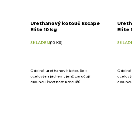
Urethanový kotouč Escape
Ureth
Elite 10 kg
Elite 
SKLADEM
(10 KS)
SKLAD
Odolné urethanové kotouče s
Odolné
ocelovým jádrem, jenž zaručují
ocelový
dlouhou životnost kotoučů.
dlouhou