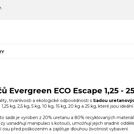
e.
RY
ů Evergreen ECO Escape 1,25 - 2
ity, trvanlivosti a ekologické odpovědnosti s
Sadou uretanový
 kg, 2,5 kg, 5 kg, 10 kg, 15 kg, 20 kg a 25 kg, které jsou ideální
to sadě je vyroben z 20% uretanu a 80% recyklovaných materiálů,
zy usnadňují manipulaci s kotouči, umožňují jejich snadné odděle
í osu před poškozením a zajišťuje dlouhou životnost vybavení.