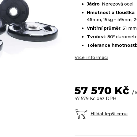
5
Jádro
: Nerezová ocel
hvězdiček.
Hmotnost a t
loušťka
:
46mm; 15kg – 49mm; 2
Vnitřní průměr
: 51 mm
Tvrdost
: 80º durometr
Tolerance hmotnosti
Více informací
57 570 Kč
/ 
47 579 Kč bez DPH
Hlídat lepší cenu
Měrná