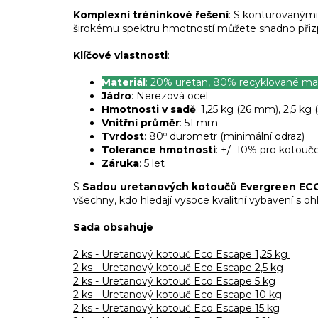
Komplexní tréninkové řešení
: S konturovanými 
širokému spektru hmotností můžete snadno přizpůs
Klíčové vlastnosti
:
Materiál
: 20% uretan, 80% recyklované mat
Jádro
: Nerezová ocel
Hmotnosti v sadě
: 1,25 kg (26 mm), 2,5 k
Vnitřní průměr
: 51 mm
Tvrdost
: 80º durometr (minimální odraz)
Tolerance hmotnosti
: +/- 10% pro kotouč
Záruka
: 5 let
S
Sadou uretanových kotoučů Evergreen EC
všechny, kdo hledají vysoce kvalitní vybavení s o
Sada obsahuje
2 ks - Uretanový kotouč Eco Escape 1,25 kg
2 ks - Uretanový kotouč Eco Escape 2,5 kg
2 ks - Uretanový kotouč Eco Escape 5 kg
2 ks - Uretanový kotouč Eco Escape 10 kg
2 ks - Uretanový kotouč Eco Escape 15 kg