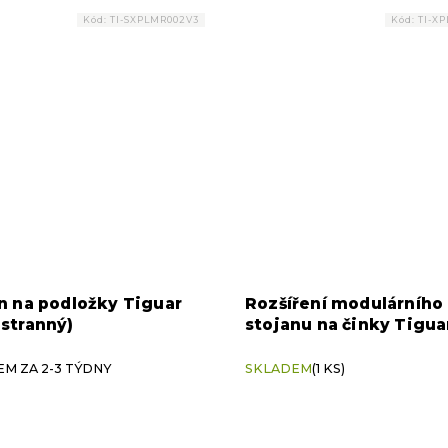
Kód:
TI-SXPLMR002V3
Kód:
TI-X
n na podložky Tiguar
Rozšíření modulárního
stranný)
stojanu na činky Tigua
M ZA 2-3 TÝDNY
SKLADEM
(1 KS)