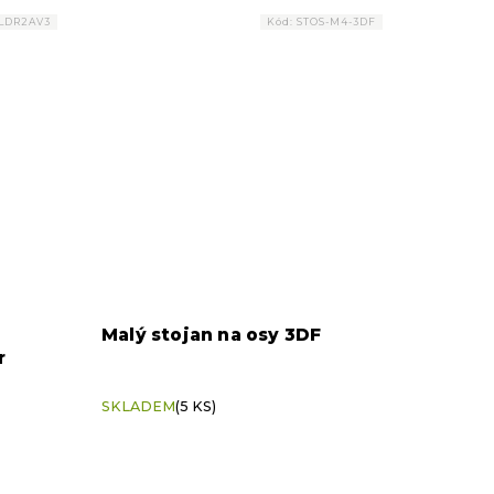
PLDR2AV3
Kód:
STOS-M4-3DF
Malý stojan na osy 3DF
r
SKLADEM
(5 KS)