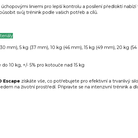
úchopovými liniemi pro lepší kontrolu a posílení předloktí nabízí
obit svůj trénink podle vašich potřeb a cílů.
eriály
g (30 mm), 5 kg (37 mm), 10 kg (46 mm), 15 kg (49 mm), 20 kg (5
e do 10 kg, +/- 5% pro kotouče nad 15 kg
O Escape
získáte vše, co potřebujete pro efektivní a trvanlivý sil
hledem na životní prostředí. Připravte se na intenzivní trénink a