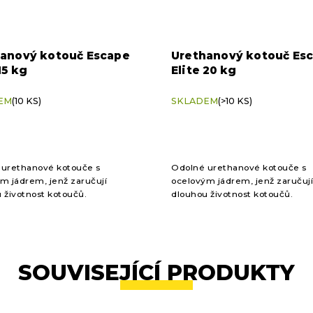
anový kotouč Escape
Urethanový kotouč Es
15 kg
Elite 20 kg
EM
(10 KS)
SKLADEM
(>10 KS)
 urethanové kotouče s
Odolné urethanové kotouče s
m jádrem, jenž zaručují
ocelovým jádrem, jenž zaručují
 životnost kotoučů.
dlouhou životnost kotoučů.
SOUVISEJÍCÍ PRODUKTY