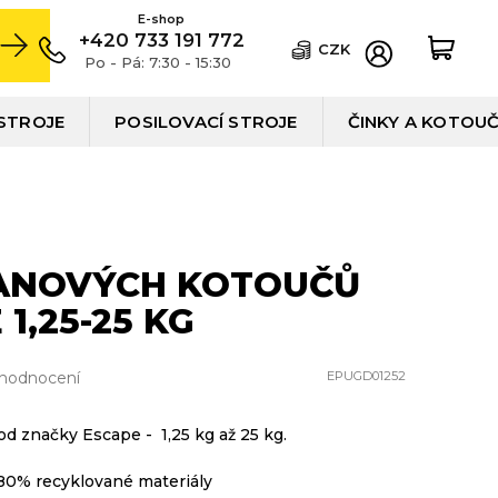
+420 733 191 772
CZK
Po - Pá: 7:30 - 15:30
STROJE
POSILOVACÍ STROJE
ČINKY A KOTOU
ANOVÝCH KOTOUČŮ
1,25-25 KG
 hodnocení
EPUGD01252
d značky Escape - 1,25 kg až 25 kg.
 80% recyklované materiály