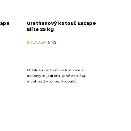
cape
Urethanový kotouč Escape
Elite 25 kg
SKLADEM
(6 KS)
Odolné urethanové kotouče s
ocelovým jádrem, jenž zaručují
dlouhou životnost kotoučů.