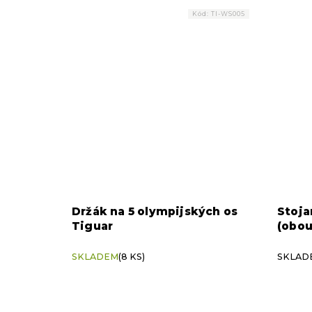
Kód:
TI-WS005
Držák na 5 olympijských os
Stoja
Tiguar
(obou
SKLADEM
(8 KS)
SKLADE