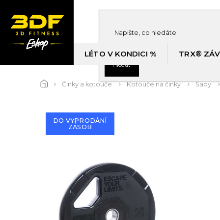
Přejít
na
obsah
LÉTO V KONDICI %
TRX® ZÁV
Hledat
Činky a kotouče
Kotouče na činky
Sady
DO VYPRODÁNÍ
ZÁSOB