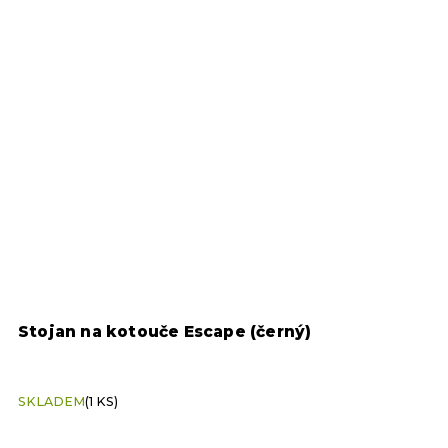
Stojan na kotouče Escape (černý)
U
SKLADEM
(1 KS)
S