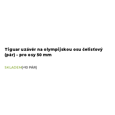
Tiguar uzávěr na olympijskou osu čelisťový
U
(pár) - pro osy 50 mm
(
SKLADEM
(>10 PÁR)
S
Z