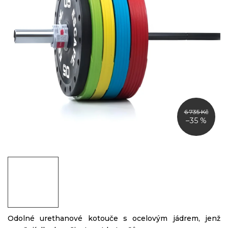
6 735 Kč
–35 %
Odolné urethanové kotouče s ocelovým jádrem, jenž