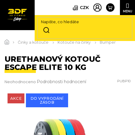
CZK
Přejít
na
Činky a kotouče
Kotouče na činky
Bumper
obsah
URETHANOVÝ KOTOUČ
ESCAPE ELITE 10 KG
Průměrné
Podrobnosti hodnocení
PUBP10
Neohodnoceno
hodnocení
produktu
je
AKCE
DO VYPRODÁNÍ
ZÁSOB
0,0
z
5
hvězdiček.