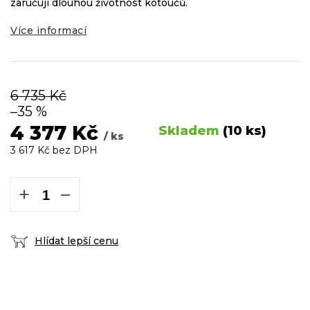
zaručují dlouhou životnost kotoučů.
Více informací
6 735 Kč
–35 %
4 377 Kč
Skladem
(10 ks)
/ ks
3 617 Kč bez DPH
Měrná
cena:
+
−
Hlídat lepší cenu