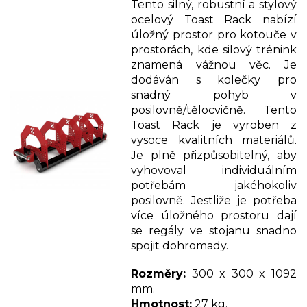
Tento silný, robustní a stylový
ocelový Toast Rack nabízí
úložný prostor pro kotouče v
prostorách, kde silový trénink
znamená vážnou věc. Je
dodáván s kolečky pro
snadný pohyb v
posilovně/tělocvičně. Tento
Toast Rack je vyroben z
vysoce kvalitních materiálů.
Je plně přizpůsobitelný, aby
vyhovoval individuálním
potřebám jakéhokoliv
posilovně. Jestliže je potřeba
více úložného prostoru dají
se regály ve stojanu snadno
spojit dohromady.
Rozměry:
300 x 300 x 1092
mm.
Hmotnost:
27 kg.