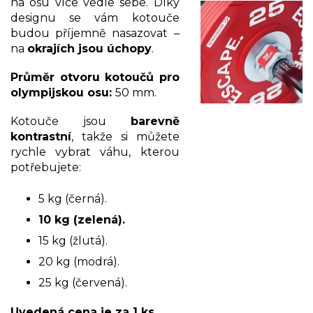
na osu více vedle sebe. Díky
designu se vám kotouče
budou příjemně nasazovat –
na
okrajích jsou úchopy
.
Průměr otvoru kotoučů pro
olympijskou osu:
50 mm.
Kotouče jsou
barevně
kontrastní
, takže si můžete
rychle vybrat váhu, kterou
potřebujete:
5 kg (černá).
10 kg (zelená).
15 kg (žlutá).
20 kg (modrá).
25 kg (červená).
Uvedená cena je za 1 ks.