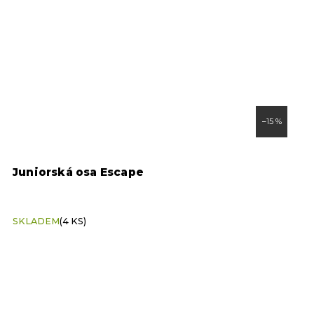
–15 %
Juniorská osa Escape
R
5
SKLADEM
(4 KS)
S