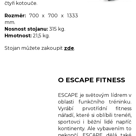
čtyři kotouče.
Rozměr:
700 x 700 x 1333
mm.
Nosnost stojanu:
315 kg.
Hmotnost:
21,5 kg.
Stojan můžete zakoupit
zde
.
O ESCAPE FITNESS
ESCAPE je světovým lídrem v
oblasti funkčního tréninku.
Vyrábí prvotřídní fitness
nářadí, které si oblíbili trenéři,
sportovci i běžní lidé napříč
kontinenty. Ale vybavením to
nekončí, ESCAPE dělá také