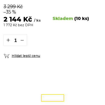
3 299 Kč
–35 %
2 144 Kč
Skladem
(10 ks)
/ ks
1 772 Kč bez DPH
Měrná
cena:
+
−
Hlídat lepší cenu
DOPRAVA ZDARMA
podmínky zde
ČÍST VÍCE