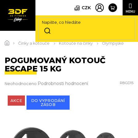
CZK
Přejít
na
Činky a kotouče
Kotouče na činky
Olympijské
obsah
POGUMOVANÝ KOTOUČ
ESCAPE 15 KG
Průměrné
Podrobnosti hodnocení
RBGD15
Neohodnoceno
hodnocení
produktu
je
AKCE
DO VYPRODÁNÍ
ZÁSOB
0,0
z
5
hvězdiček.