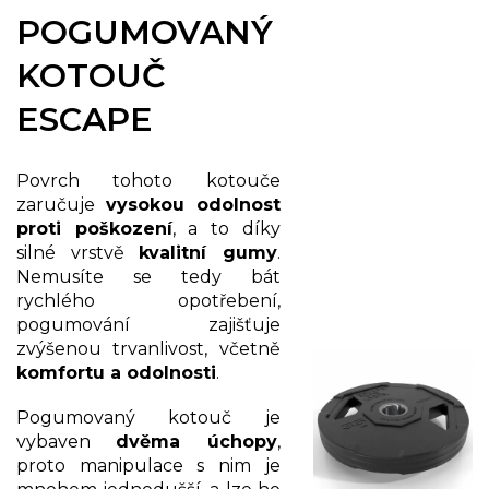
POGUMOVANÝ
KOTOUČ
ESCAPE
Povrch tohoto kotouče
zaručuje
v
ysokou odolnost
proti poškození
, a to díky
silné vrstvě
kvalitní gumy
.
Nemusíte se tedy bát
rychlého opotřebení,
pogumování zajišťuje
zvýšenou trvanlivost, včetně
komfortu a odolnosti
.
Pogumovaný kotouč je
vybaven
dvěma úchopy
,
proto manipulace s nim je