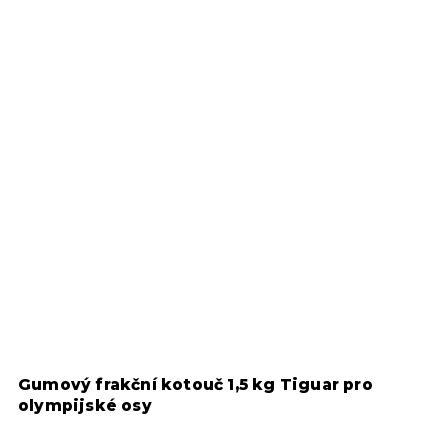
Gumový frakční kotouč 1,5 kg Tiguar pro
G
olympijské osy
o