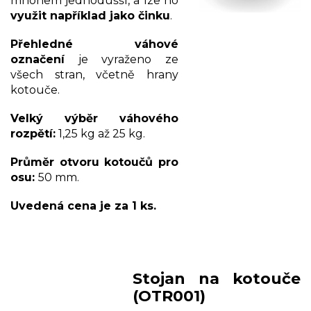
mnohem jednodušší, a lze ho
využit například jako činku
.
Přehledné váhové
označení
je vyraženo ze
všech stran, včetně hrany
kotouče.
Velký výběr váhového
rozpětí:
1,25 kg až 25 kg.
Průměr otvoru kotoučů pro
osu:
50 mm.
Uvedená cena je za 1 ks.
Stojan na kotouče
(OTR001)