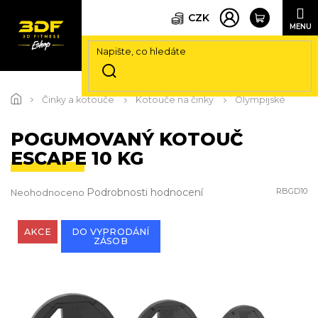
CZK
Přejít
na
Činky a kotouče
Kotouče na činky
Olympijské
obsah
POGUMOVANÝ KOTOUČ
ESCAPE 10 KG
Průměrné
Podrobnosti hodnocení
RBGD10
Neohodnoceno
hodnocení
produktu
je
AKCE
DO VYPRODÁNÍ
ZÁSOB
0,0
z
5
hvězdiček.