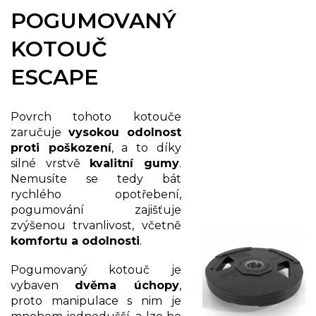
POGUMOVANÝ
KOTOUČ
ESCAPE
Povrch tohoto kotouče
zaručuje
v
ysokou odolnost
proti poškození
, a to díky
silné vrstvě
kvalitní gumy
.
Nemusíte se tedy bát
rychlého opotřebení,
pogumování zajišťuje
zvýšenou trvanlivost, včetně
komfortu a odolnosti
.
Pogumovaný kotouč je
vybaven
dvěma úchopy
,
proto manipulace s nim je