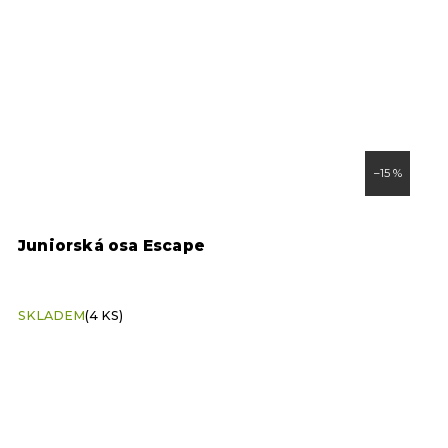
–15 %
Juniorská osa Escape
R
5
SKLADEM
(4 KS)
S