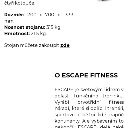
čtyři kotouče.
Rozměr:
700 x 700 x 1333
mm.
Nosnost stojanu:
315 kg.
Hmotnost:
21,5 kg.
Stojan můžete zakoupit
zde
.
O ESCAPE FITNESS
ESCAPE je světovým lídrem v
oblasti funkčního tréninku.
Vyrábí prvotřídní fitness
nářadí, které si oblíbili trenéři,
sportovci i běžní lidé napříč
kontinenty. Ale vybavením to
nekončí, ESCAPE dělá také