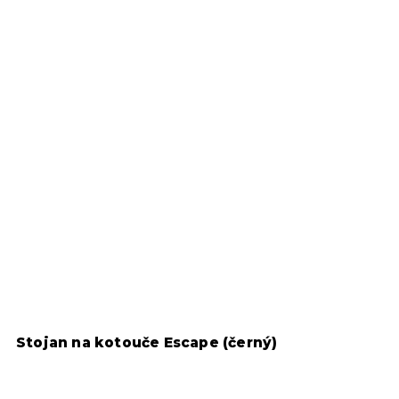
Stojan na kotouče Escape (černý)
G
o