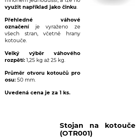
mnohem jednodušší, a lze ho
využit například jako činku
.
Přehledné váhové
označení
je vyraženo ze
všech stran, včetně hrany
kotouče.
Velký výběr váhového
rozpětí:
1,25 kg až 25 kg.
Průměr otvoru kotoučů pro
osu:
50 mm.
Uvedená cena je za 1 ks.
Stojan na kotouče
(OTR001)