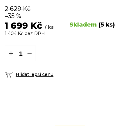
2 629 Kč
–35 %
1 699 Kč
Skladem
(5 ks)
/ ks
1 404 Kč bez DPH
Měrná
cena:
+
−
Hlídat lepší cenu
DOPRAVA ZDARMA
podmínky zde
ČÍST VÍCE