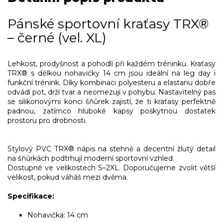
Pánské sportovní kraťasy TRX®
– černé (vel. XL)
Lehkost, prodyšnost a pohodlí při každém tréninku. Kraťasy
TRX® s délkou nohavičky 14 cm jsou ideální na leg day i
funkční trénink. Díky kombinaci polyesteru a elastanu dobře
odvádí pot, drží tvar a neomezují v pohybu. Nastavitelný pas
se silikonovými konci šňůrek zajistí, že ti kraťasy perfektně
padnou, zatímco hluboké kapsy poskytnou dostatek
prostoru pro drobnosti.
Stylový PVC TRX® nápis na stehně a decentní žlutý detail
na šňůrkách podtrhují moderní sportovní vzhled.
Dostupné ve velikostech S–2XL. Doporučujeme zvolit větší
velikost, pokud váháš mezi dvěma.
Specifikace:
Nohavička: 14 cm