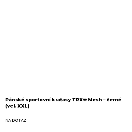
Pánské sportovní kraťasy TRX® Mesh – černé
P
(vel. XXL)
(
NA DOTAZ
N