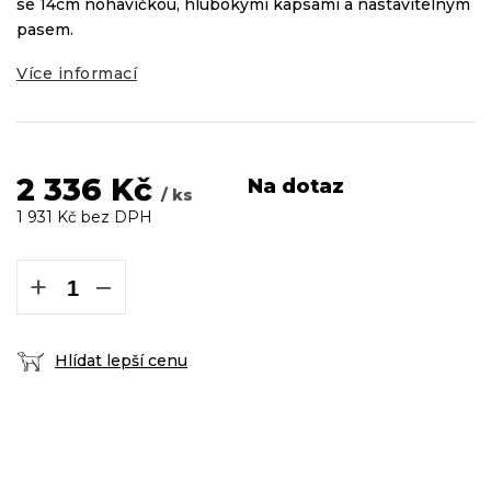
se 14cm nohavičkou, hlubokými kapsami a nastavitelným
pasem.
Více informací
2 336 Kč
Na dotaz
/ ks
1 931 Kč bez DPH
Měrná
cena:
+
−
Hlídat lepší cenu
DOPRAVA ZDARMA