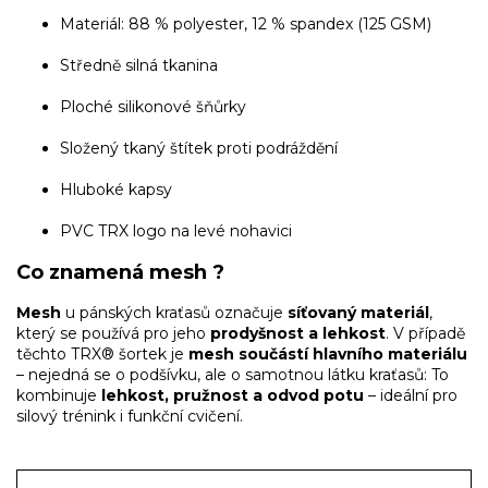
Materiál: 88 % polyester, 12 % spandex (125 GSM)
Středně silná tkanina
Ploché silikonové šňůrky
Složený tkaný štítek proti podráždění
Hluboké kapsy
PVC TRX logo na levé nohavici
Co znamená mesh ?
Mesh
u pánských kraťasů označuje
síťovaný materiál
,
který se používá pro jeho
prodyšnost a lehkost
. V případě
těchto TRX® šortek je
mesh součástí hlavního materiálu
– nejedná se o podšívku, ale o samotnou látku kraťasů: To
kombinuje
lehkost, pružnost a odvod potu
– ideální pro
silový trénink i funkční cvičení.