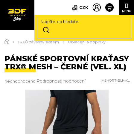
CZK
Přejít
na
TRX® závěsný systém
Oblečení a doplňky
obsah
PÁNSKÉ SPORTOVNÍ KRAŤASY
TRX® MESH – ČERNÉ (VEL. XL)
Průměrné
Podrobnosti hodnocení
MSHORT-BLK-XL
Neohodnoceno
hodnocení
produktu
je
0,0
z
5
hvězdiček.