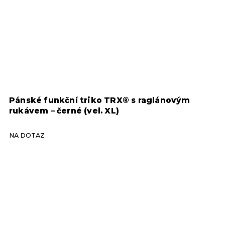
nské funkční triko TRX® s raglánovým
Unise
kávem – černé (vel. XL)
raglá
 DOTAZ
NA DO