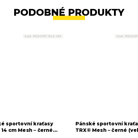
PODOBNÉ PRODUKTY
Kód:
MSHORT-BLK-SM
Kód:
MSHORT
é sportovní kraťasy
Pánské sportovní krať
14 cm Mesh – černé
TRX® Mesh – černé (vel
S)