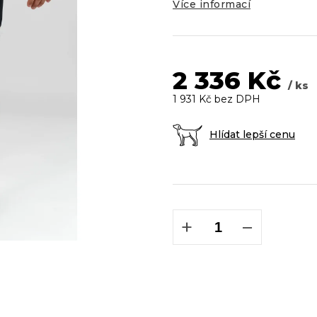
5
Více informací
hvězdiček.
2 336 Kč
/ ks
1 931 Kč bez DPH
Hlídat lepší cenu
Měrná
cena:
+
−