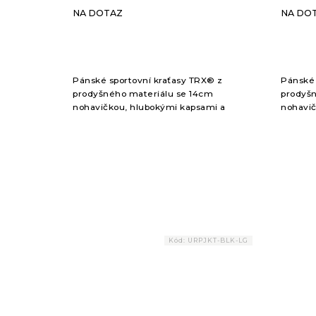
NA DOTAZ
NA DO
Pánské sportovní kraťasy TRX® z
Pánské 
prodyšného materiálu se 14cm
prodyšn
nohavičkou, hlubokými kapsami a
nohavič
nastavitelným pasem.
nastav
Kód:
URPJKT-BLK-LG