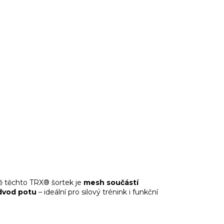
dě těchto TRX® šortek je
mesh součástí
odvod potu
– ideální pro silový trénink i funkční