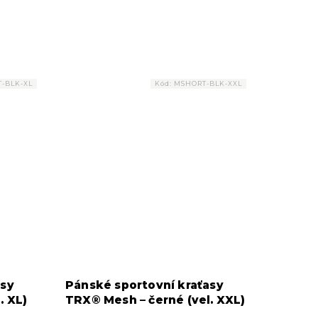
-BLK-XL
Kód:
MSHORT-BLK-XXL
asy
Pánské sportovní kraťasy
. XL)
TRX® Mesh – černé (vel. XXL)