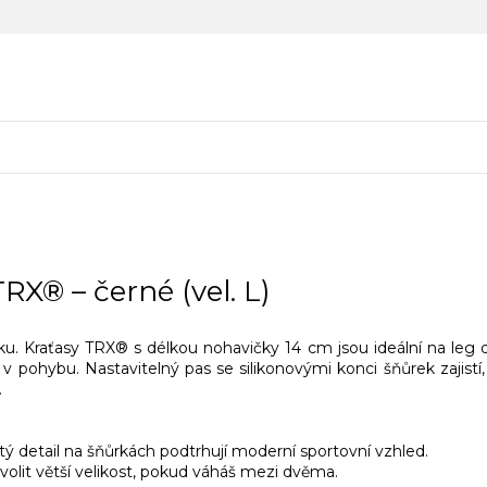
RX® – černé (vel. L)
u. Kraťasy TRX® s délkou nohavičky 14 cm jsou ideální na leg d
 v pohybu. Nastavitelný pas se silikonovými konci šňůrek zajistí
.
ý detail na šňůrkách podtrhují moderní sportovní vzhled.
lit větší velikost, pokud váháš mezi dvěma.