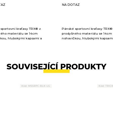
TAZ
NA DOTAZ
sportovní kraťasy TRX® z
Pánské sportovní kraťasy TRX®
ého materiálu se 14cm
prodyšného materiálu se 14cm
kou, hlubokými kapsami a
nohavičkou, hlubokými kapsami
itelným pasem.
nastavitelným pasem.
SOUVISEJÍCÍ PRODUKTY
Kód:
MSSRPC-BLK-LG
Kód:
TRIC