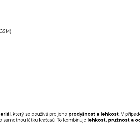
5 GSM)
eriál
, který se používá pro jeho
prodyšnost a lehkost
. V přípa
 o samotnou látku kraťasů: To kombinuje
lehkost, pružnost a 