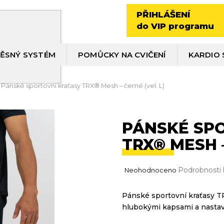
PŘIHLÁŠENÍ
do VIP programu
ĚSNÝ SYSTÉM
POMŮCKY NA CVIČENÍ
KARDIO 
Pánské sportovní kraťasy TRX® Mesh – černé (vel. L)
PÁNSKÉ SP
TRX® MESH –
Průměrné
Podrobnosti
Neohodnoceno
hodnocení
produktu
Pánské sportovní kraťasy T
je
hlubokými kapsami a nasta
0,0
z