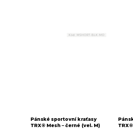
Kód:
MSHORT-BLK-MD
Pánské sportovní kraťasy
Pánsk
TRX® Mesh – černé (vel. M)
TRX® 
(vel. 