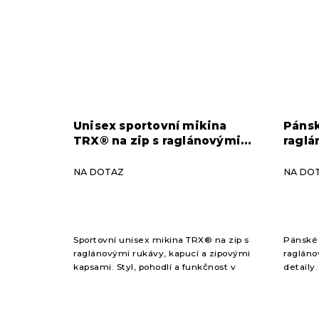
Unisex sportovní mikina
Pánsk
TRX® na zip s raglánovými
raglá
rukávy – černá (vel. L)
(vel. 
NA DOTAZ
NA DO
Sportovní unisex mikina TRX® na zip s
Pánské 
raglánovými rukávy, kapucí a zipovými
ragláno
kapsami. Styl, pohodlí a funkčnost v
detaily
jednom.
maximál