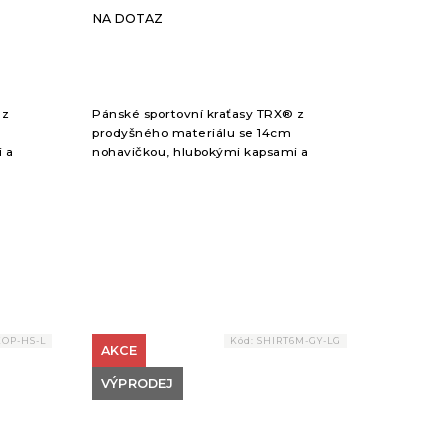
NA DOTAZ
 z
Pánské sportovní kraťasy TRX® z
prodyšného materiálu se 14cm
 a
nohavičkou, hlubokými kapsami a
nastavitelným pasem.
KOP-HS-L
Kód:
SHIRT6M-GY-LG
AKCE
VÝPRODEJ