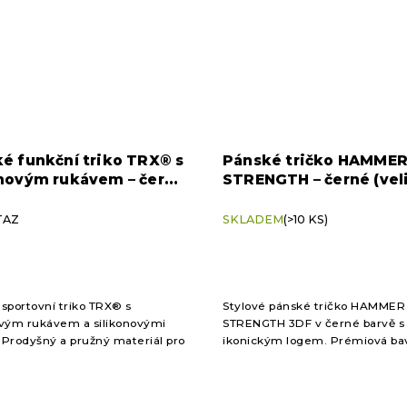
é funkční triko TRX® s
Pánské tričko HAMME
novým rukávem – černé
STRENGTH – černé (vel
L)
L)
TAZ
SKLADEM
(>10 KS)
sportovní triko TRX® s
Stylové pánské tričko HAMMER
vým rukávem a silikonovými
STRENGTH 3DF v černé barvě s
. Prodyšný a pružný materiál pro
ikonickým logem. Prémiová bav
ní komfort při tréninku.
pohodlný střih a elegantní desi
sport i běžné nošení.