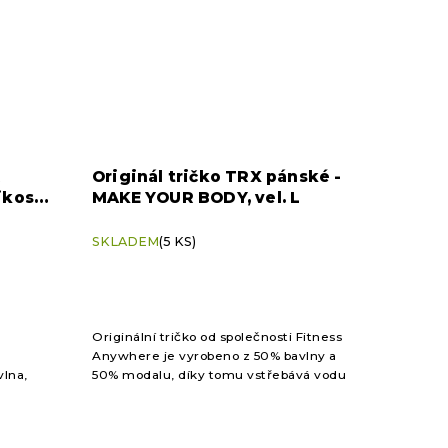
R
Originál tričko TRX pánské -
ikost
MAKE YOUR BODY, vel. L
SKLADEM
(5 KS)
Originální tričko od společnosti Fitness
Anywhere je vyrobeno z 50% bavlny a
lna,
50% modalu, díky tomu vstřebává vodu
gn pro
o 50 % lépe než bavlna.