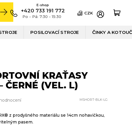
+420 733 191 772
CZK
Po - Pá: 7:30 - 15:30
STROJE
POSILOVACÍ STROJE
ČINKY A KOTOU
ORTOVNÍ KRAŤASY
 ČERNÉ (VEL. L)
 hodnocení
MSHORT-BLK-LG
RX
®
z prodyšného materiálu se 14cm nohavičkou,
vitelným pasem.