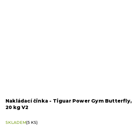
Nakládací činka - Tiguar Power Gym Butterfly,
N
20 kg V2
G
SKLADEM
(5 KS)
S