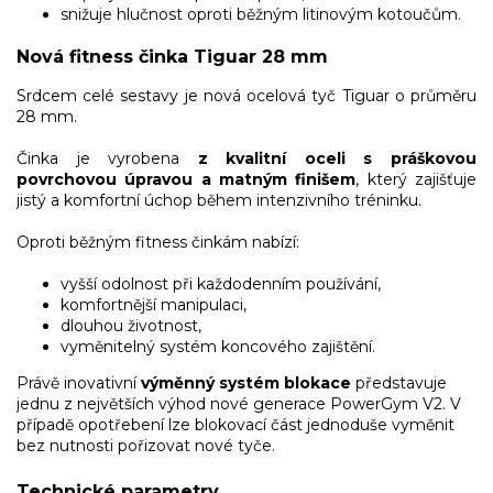
snižuje hlučnost oproti běžným litinovým kotoučům.
Nová fitness činka Tiguar 28 mm
Srdcem celé sestavy je nová ocelová tyč Tiguar o průměru
28 mm.
Činka je vyrobena
z kvalitní oceli s práškovou
povrchovou úpravou a matným finišem
, který zajišťuje
jistý a komfortní úchop během intenzivního tréninku.
Oproti běžným fitness činkám nabízí:
vyšší odolnost při každodenním používání,
komfortnější manipulaci,
dlouhou životnost,
vyměnitelný systém koncového zajištění.
Právě inovativní
výměnný systém blokace
představuje
jednu z největších výhod nové generace PowerGym V2. V
případě opotřebení lze blokovací část jednoduše vyměnit
bez nutnosti pořizovat nové tyče.
Technické parametry