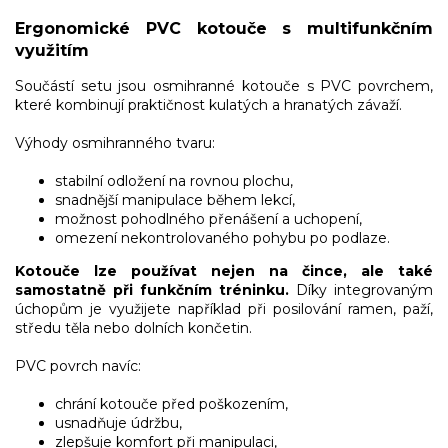
Ergonomické PVC kotouče s multifunkčním
využitím
Součástí setu jsou osmihranné kotouče s PVC povrchem,
které kombinují praktičnost kulatých a hranatých závaží.
Výhody osmihranného tvaru:
stabilní odložení na rovnou plochu,
snadnější manipulace během lekcí,
možnost pohodlného přenášení a uchopení,
omezení nekontrolovaného pohybu po podlaze.
Kotouče lze používat nejen na čince, ale také
samostatně při funkčním tréninku.
Díky integrovaným
úchopům je využijete například při posilování ramen, paží,
středu těla nebo dolních končetin.
PVC povrch navíc:
chrání kotouče před poškozením,
usnadňuje údržbu,
zlepšuje komfort při manipulaci,