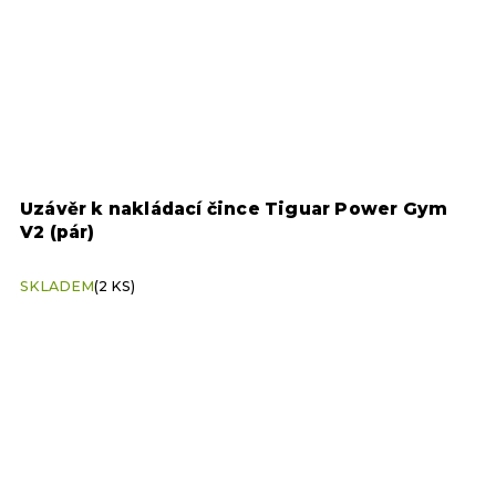
m
Nakládací činka Tiguar Power Gym V2 (pouze
nakládací činka)
SKLADEM ZA 2-3 TÝDNY
Z