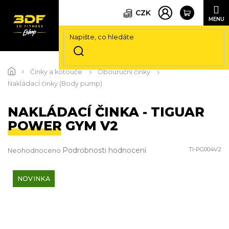
CZK
Přejít
na
Činky a kotouče
Obouruční činky
obsah
Nakládací činky (Body pump)
NAKLÁDACÍ ČINKA - TIGUAR
POWER GYM V2
Průměrné
Podrobnosti hodnocení
TI-PG004V2
Neohodnoceno
hodnocení
produktu
je
NOVINKA
0,0
z
5
hvězdiček.