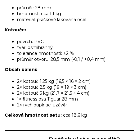
průměr: 28 mm
hmotnost: cca 1,1 kg
materiál: práškově lakovaná ocel
Kotouče:
povrch: PVC
tvar: osmihranný
tolerance hmotnosti: ±2 %
průměr otvoru: 28,5 mm (-0,1 / +0,4 mm)
Obsah balení:
2× kotouč 1,25 kg (16,5 × 16 × 2 cm)
2× kotouč 2,5 kg (19 × 19 × 3 cm)
2× kotouč 5 kg (21,7 × 21,5 × 4 cm)
1× fitness osa Tiguar 28 mm
2× rychloupínací uzávěr
Celková hmotnost setu:
cca 18,6 kg