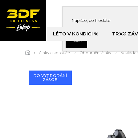
Přejít
na
obsah
LÉTO V KONDICI %
TRX® ZÁV
Hledat
Činky a kotouče
Obouruční činky
Nakládac
DO VYPRODÁNÍ
ZÁSOB