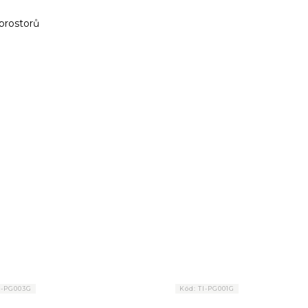
 prostorů
I-PG003G
Kód:
TI-PG001G