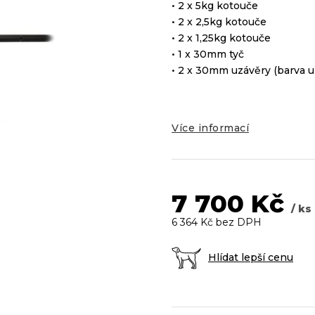
5
• 2 x 5kg kotouče
hvězdiček.
• 2 x 2,5kg kotouče
• 2 x 1,25kg kotouče
• 1 x 30mm tyč
• 2 x 30mm uzávěry (barva uz
Více informací
7 700 Kč
/ ks
6 364 Kč bez DPH
Hlídat lepší cenu
Měrná
cena: