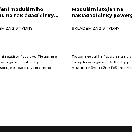
ření modulárního
Modulární stojan na
nu na nakládací činky
nakládací činky power
gym a butterfly
butterfly Tiguar
r
M ZA 2-3 TÝDNY
SKLADEM ZA 2-3 TÝDNY
ní rozšíření stojanu Tiguar pro
Tiguar modulární stojan na nak
owergym a Butterfly
činky Powergym a Butterfly je
sobuje kapacitu základního
multifunkční úložné řešení urč
. Toto rozšíření umožňuje
vertikální uskladnění činek a zá
ní uložení více sad činek a
kapacitou až 24 sad je tento...
.