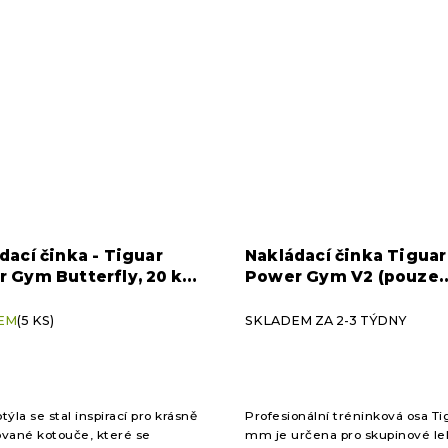
dací činka - Tiguar
Nakládací činka Tiguar
 Gym Butterfly, 20 kg
Power Gym V2 (pouze
nakládací činka)
EM
(5 KS)
SKLADEM ZA 2-3 TÝDNY
ýla se stal inspirací pro krásně
Profesionální tréninková osa Ti
vané kotouče, které se
mm je určena pro skupinové le