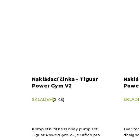
Nakládací činka - Tiguar
Naklá
Power Gym V2
Power
V2
SKLADEM
(2 KS)
SKLAD
Kompletní fitness body pump set
Tvar mot
Tiguar PowerGym V2 je určen pro
designo