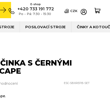
+420 733 191 772
CZK
Po - Pá: 7:30 - 15:30
STROJE
POSILOVACÍ STROJE
ČINKY A KOTOU
ČINKA S ČERNÝMI
SCAPE
 hodnocení
ESC-SBXREPB-SET
ape.