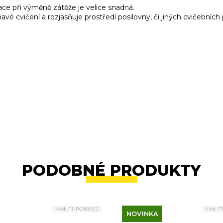
ce při výměně zátěže je velice snadná.
é cvičení a rozjasňuje prostředí posilovny, či jiných cvičebních
PODOBNÉ PRODUKTY
Kód:
TI-PG005V2
Kód:
T
NOVINKA