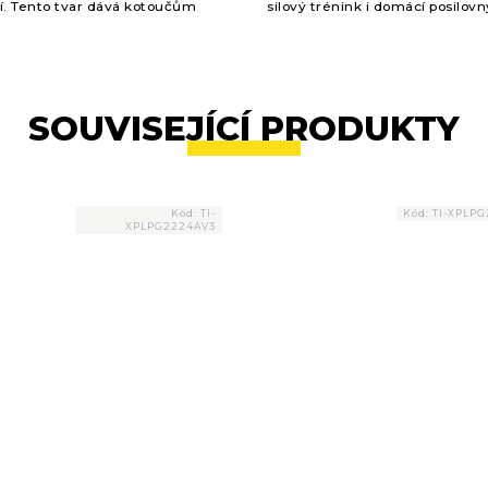
í. Tento tvar dává kotoučům
silový trénink i domácí posilovn
zuální lehkost, ale díky
komfortní matný úchop, vysok
mickým rukojetím se z
odolnost při každodenním...
...
SOUVISEJÍCÍ PRODUKTY
Kód:
TI-
Kód:
TI-XPLP
XPLPG2224AV3