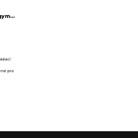
gym a
ládací
ené pro
važí. S