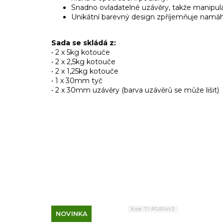
Snadno ovladatelné uzávěry, takže manipula
Unikátní barevný design zpříjemňuje namáhav
Sada se skládá z:
• 2 x 5kg kotouče
• 2 x 2,5kg kotouče
• 2 x 1,25kg kotouče
• 1 x 30mm tyč
• 2 x 30mm uzávěry (barva uzávěrů se může lišit)
Kód:
TI-PG004V2
NOVINKA