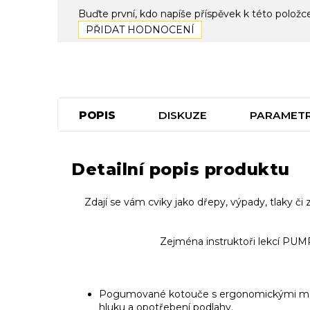
Buďte první, kdo napíše příspěvek k této položc
PŘIDAT HODNOCENÍ
POPIS
DISKUZE
PARAMET
Detailní popis produktu
Zdají se vám cviky jako dřepy, výpady, tlaky či
Zejména instruktoři lekcí PUMP 
Pogumované kotouče s ergonomickými madly
hluku a opotřebení podlahy.