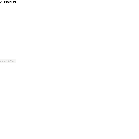
y. Nabízí
ou
G2224SV3