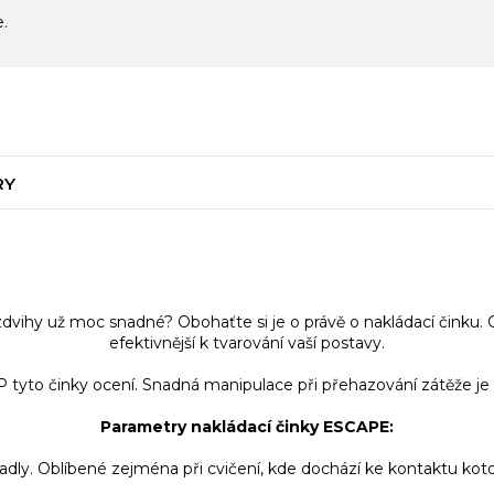
e.
RY
 zdvihy už moc snadné? Obohaťte si je o právě o nakládací činku. 
efektivnější k tvarování vaší postavy.
tyto činky ocení. Snadná manipulace při přehazování zátěže je u 
Parametry nakládací činky ESCAPE:
. Oblíbené zejména při cvičení, kde dochází ke kontaktu koto