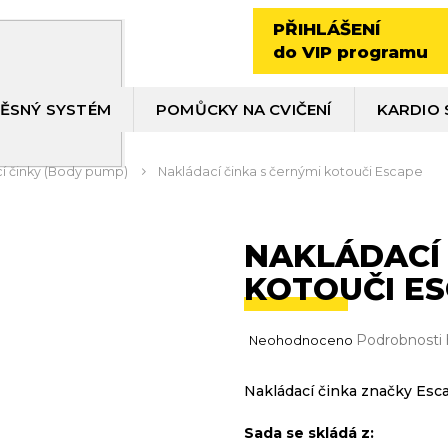
PŘIHLÁŠENÍ
do VIP programu
ĚSNÝ SYSTÉM
POMŮCKY NA CVIČENÍ
KARDIO 
í činky (Body pump)
Nakládací činka s černými kotouči Escape
NAKLÁDACÍ 
KOTOUČI E
Průměrné
Podrobnosti
Neohodnoceno
hodnocení
produktu
Nakládací činka značky Esc
je
0,0
Sada se skládá z:
z