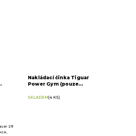
Nakládací činka Tiguar
Power Gym (pouze
nakládací činka)
SKLADEM
(4 KS)
guar 28
kce,