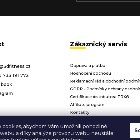
kt
Zákaznický servis
Doprava a platba
@
3dfitness.cz
Hodnocení obchodu
 733 191 772
Reklamační řád a obchodní podmí
ebook
GDPR - Podmínky ochrany osobníc
agram
Certifikace distributora TRX®
Affiliate program
Kontakty
 cookies, abychom Vám umožnili pohodlné
S
 webu a díky analýze provozu webu neustále