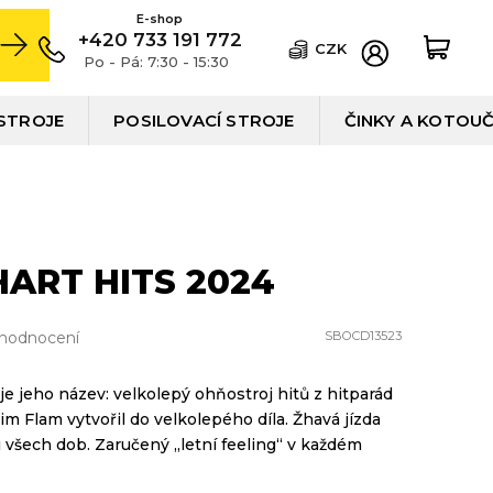
+420 733 191 772
CZK
Po - Pá: 7:30 - 15:30
STROJE
POSILOVACÍ STROJE
ČINKY A KOTOU
ART HITS 2024
 hodnocení
SBOCD13523
uje jeho název: velkolepý ohňostroj hitů z hitparád
lim Flam vytvořil do velkolepého díla. Žhavá jízda
i všech dob. Zaručený „letní feeling“ v každém