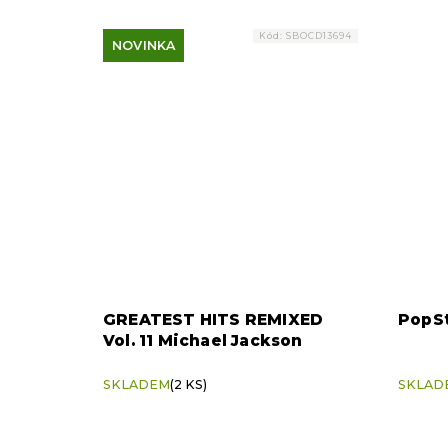
Kód:
SBOCD13694
NOVINKA
GREATEST HITS REMIXED
PopSt
Vol. 11 Michael Jackson
SKLADEM
(2 KS)
SKLAD