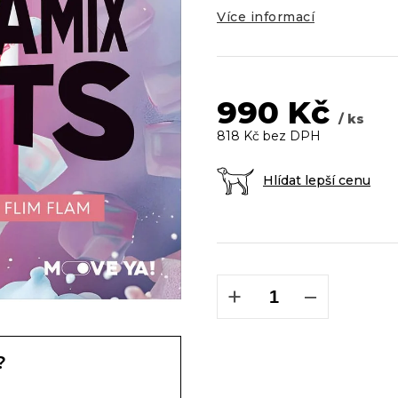
Více informací
990 Kč
/ ks
818 Kč bez DPH
Hlídat lepší cenu
Měrná
cena:
+
−
?