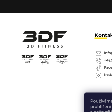
Konta
info
+420
Fac
Inst
Používáme
prohlížení