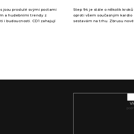
s jsou proslulé svými poctami
Step 94 je stále o několik krok
m a hudebními trendy z
oproti všem současným kardio
ti i budoucnosti. CD1 zahajují
sestavám na trhu. Zbrusu nové
z Latin Grammy 2014, následuje
Karol G, Alok, Billie Eilish, Chapp
ga, která vás vezme na...
Roan, Confidence Man, David...
Vl
pod
o nových produktech na našem e-