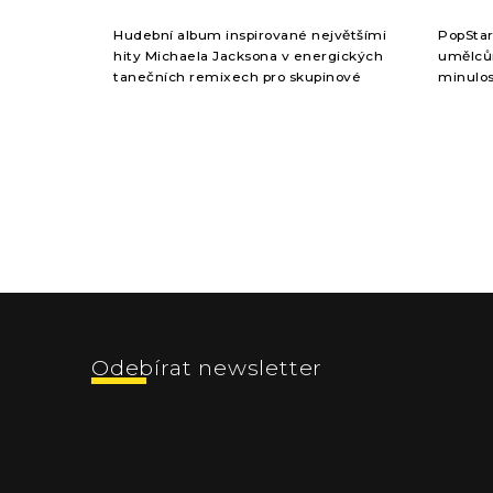
Hudební album inspirované největšími
PopStar
hity Michaela Jacksona v energických
umělců
tanečních remixech pro skupinové
minulos
fitness lekce. Stabilní tempo 128 BPM a
umělci 
stopáž přibližně 78 minut z...
Lady Ga
Z
á
p
a
t
í
Odebírat newsletter
Vložte svůj e-mail a my vám budeme zasílat informace 
shopu.