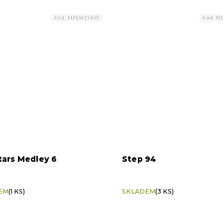
Kód:
MPSM21409
Kód:
MS
ars Medley 6
Step 94
EM
(1 KS)
SKLADEM
(3 KS)