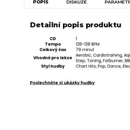
POPIS
DISKUZE
PARAMET
Detailní popis produktu
CD
1
Tempo
128-138 BPM
Celkový čas
79 minut
Aerobic,
Cardiotraining, Aq
Vhodné pro lekce
Step, Toning, Fatburner, BB
Styl hudby
Chart Hits, Pop, Dance, Ele
Poslechněte si ukázky hudby