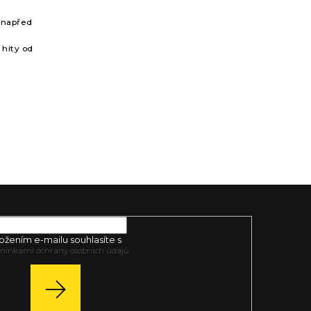
ů napřed
 hity od
ell
ožením e-mailu souhlasíte s
mínkami ochrany osobních údajů
PŘIHLÁSIT
SE