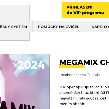
PŘIHLÁŠENÍ
do VIP programu
ĚSNÝ SYSTÉM
POMŮCKY NA CVIČENÍ
KARDIO 
MEGAMIX CH
Průměrné
Podrobnosti
Neohodnoceno
hodnocení
produktu
Mix opět splňuje to, co slib
je
a tanečních hitů, které DJ F
0,0
z
největšími hity současnosti 
5
ročním období.
hvězdiček.