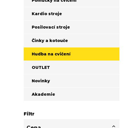
Pomůcky na cvičení
í
p
Kardio stroje
a
n
Posilovací stroje
e
l
Činky a kotouče
Hudba na cvičení
OUTLET
Novinky
Akademie
Filtr
Cena