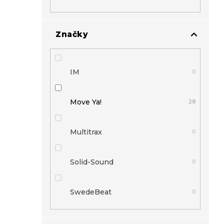
Značky
IM
0
Move Ya!
28
Multitrax
0
Solid-Sound
0
SwedeBeat
0