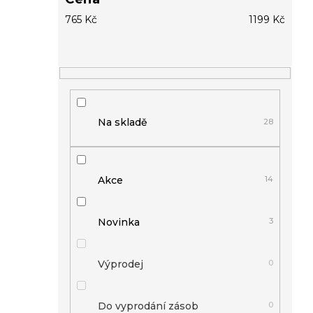
765
Kč
1199
Kč
Na skladě
28
Akce
14
Novinka
3
Výprodej
0
Do vyprodání zásob
0