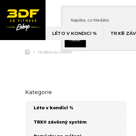
Přejít
na
obsah
LÉTO V KONDICI %
TRX® ZÁV
Hledat
Hudba na cvičení
P
Kategorie
Přeskočit
o
kategorie
s
t
Léto v kondici %
r
a
TRX® závěsný systém
n
n