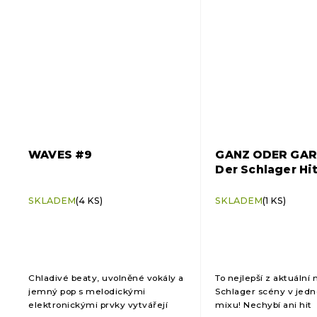
WAVES #9
GANZ ODER GAR
Der Schlager Hi
SKLADEM
(4 KS)
SKLADEM
(1 KS)
Chladivé beaty, uvolněné vokály a
To nejlepší z aktuáln
jemný pop s melodickými
Schlager scény v jed
elektronickými prvky vytvářejí
mixu! Nechybí ani hit