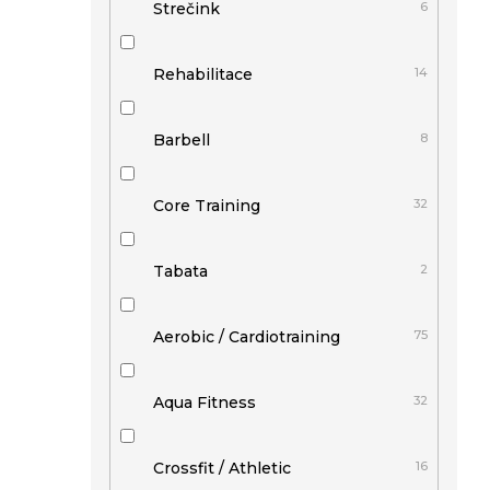
Strečink
6
Rehabilitace
14
Barbell
8
Core Training
32
Tabata
2
Aerobic / Cardiotraining
75
Aqua Fitness
32
Crossfit / Athletic
16