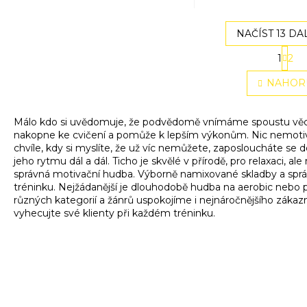
dokonalý letní flow pro tvou lekci.
„Wackelkontakt“ – zár
atmosféry a zpívání od
poslední minuty. Víc u
NAČÍST 13 DA
S
1
2
O
t
r
v
NAHOR
á
l
n
á
k
d
o
Málo kdo si uvědomuje, že podvědomě vnímáme spoustu věcí 
a
v
nakopne ke cvičení a pomůže k lepším výkonům. Nic nemotivu
c
á
chvíle, kdy si myslíte, že už víc nemůžete, zaposloucháte se 
í
n
jeho rytmu dál a dál. Ticho je skvělé v přírodě, pro relaxaci, a
p
í
správná motivační hudba. Výborně namixované skladby a sprá
r
tréninku. Nejžádanější je dlouhodobě hudba na aerobic nebo 
v
různých kategorií a žánrů uspokojíme i nejnáročnějšího zákaz
k
vyhecujte své klienty při každém tréninku.
y
v
ý
p
i
s
u