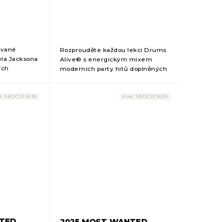
ované
Rozprouděte každou lekci Drums
ela Jacksona
Alive® s energickým mixem
ích
moderních party hitů doplněných
é fitness
o dynamické bubnové rytmy.
 128 BPM a
MOVE YA! Ultimate Party Mix 5 je
ut z...
ideální hudba pro...
d:
SBOCD13638
Kód:
SBOCD13639
NTED
2025 MOST WANTED