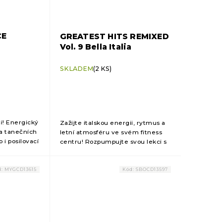
CE
GREATEST HITS REMIXED
Vol. 9 Bella Italia
SKLADEM
(2 KS)
i! Energický
Zažijte italskou energii, rytmus a
 a tanečních
letní atmosféru ve svém fitness
 i posilovací
centru! Rozpumpujte svou lekci s
léta s tímto
největšími italskými hity v
CD!
moderním zvuku! Tato kompilace
spojuje...
d:
MYGCD13615
Kód:
SBOCD13597