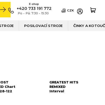
+420 733 191 772
CZK
Po - Pá: 7:30 - 15:30
STROJE
POSILOVACÍ STROJE
ČINKY A KOTOU
MOST
GREATEST HITS
D Chart
REMIXED
128-122
Interval