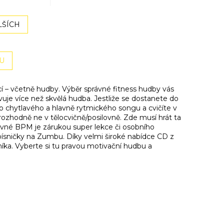
uka party
klasika, která roztančí i dnešní
 první do
parket!
ž nejde!
LŠÍCH
U
– včetně hudby. Výběr správné fitness hudby vás
je více než skvělá hudba. Jestliže se dostanete do
do chytlavého a hlavně rytmického songu a cvičíte v
le rozhodně ne v tělocvičně/posilovně. Zde musí hrát ta
vné BPM je zárukou super lekce či osobního
písničky na Zumbu. Díky velmi široké nabídce CD z
níka. Vyberte si tu pravou motivační hudbu a