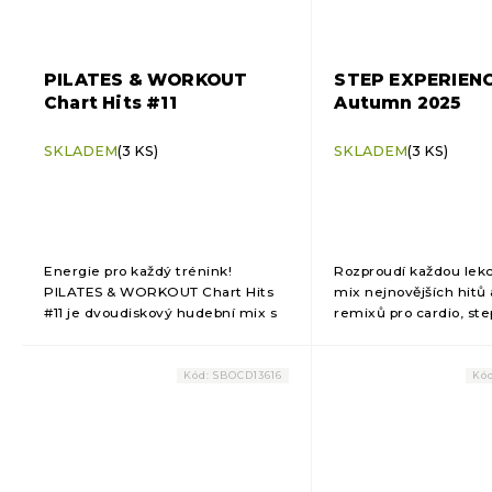
PILATES & WORKOUT
STEP EXPERIEN
Chart Hits #11
Autumn 2025
SKLADEM
(3 KS)
SKLADEM
(3 KS)
Energie pro každý trénink!
Rozproudí každou lekc
PILATES & WORKOUT Chart Hits
mix nejnovějších hitů
#11 je dvoudiskový hudební mix s
remixů pro cardio, step
aktuálními hity, ideální pro pilates,
tréninky. Vrať si pocit 
posilování, core, aqua fitness i
univerzálním fitness 
rehabilitaci....
Kód:
SBOCD13616
Kó