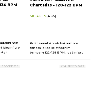
-134 BPM
Chart Hits - 128-122 BPM
SKLADEM
(4 KS)
 hudební mix
Profesionální hudební mix pro
 ideální pro
fitness lekce se středním
nky i
tempem 122–128 BPM. Ideální pro
zí moderní
aerobik, kruhové tréninky i
lním mixu
skupinové lekce. Nabízí
energickou a plynulou hudbu pro...
d:
SBOCD13629
Kód:
SBOCD13623