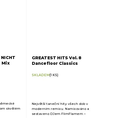
 NICHT
GREATEST HITS Vol. 8
t Mix
Dancefloor Classics
SKLADEM
(1 KS)
í německé
Největší taneční hity všech dob v
nom skvělém
moderním remixu. Namixováno a
sestaveno DJem FlimFlamem –