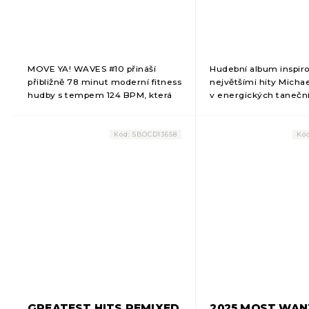
MOVE YA! WAVES #10 přináší
Hudební album inspir
přibližně 78 minut moderní fitness
největšími hity Micha
hudby s tempem 124 BPM, která
v energických tanečn
je ideální pro lekce funkčního
remixech pro skupinov
tréninku, step aerobiku, posilování
lekce. Stabilní tempo
i aqua fitness....
stopáž přibližně 78 min
Kód:
SBOCD13658
Kó
GREATEST HITS REMIXED
2025 MOST WA