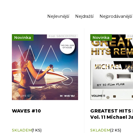
Ř
Nejlevnější
Nejdražší
Nejprodávanější
a
z
V
e
ý
Kód:
SBOCD13702
Kó
Novinka
Novinka
n
p
í
i
p
s
r
p
o
r
d
o
u
d
k
u
t
k
ů
t
ů
WAVES #10
GREATEST HITS
Vol. 11 Michael 
SKLADEM
(1 KS)
SKLADEM
(2 KS)