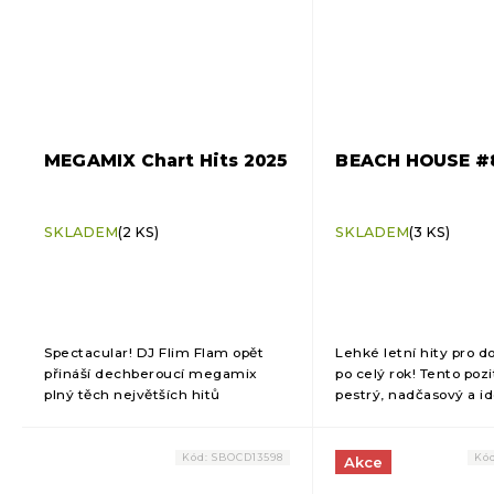
MEGAMIX Chart Hits 2025
BEACH HOUSE #
SKLADEM
(2 KS)
SKLADEM
(3 KS)
Spectacular! DJ Flim Flam opět
Lehké letní hity pro d
přináší dechberoucí megamix
po celý rok! Tento pozi
plný těch největších hitů
pestrý, nadčasový a id
současnosti i všech dob. Tato
všechny věkové katego
energická hudební jízda je ideální
lekcí – od aerobiku, aq
pro všechny druhy lekcí –...
po...
Kód:
SBOCD13598
Kó
Akce