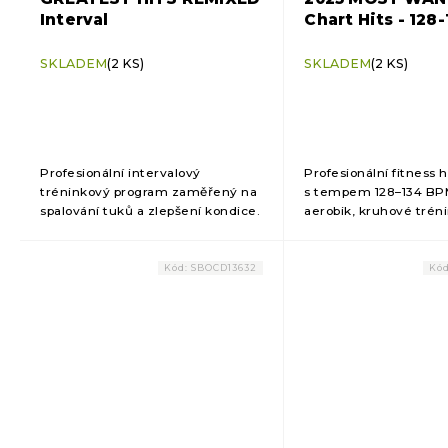
Interval
Chart Hits - 128
SKLADEM
(2 KS)
SKLADEM
(2 KS)
Profesionální intervalový
Profesionální fitness
tréninkový program zaměřený na
s tempem 128–134 BPM
spalování tuků a zlepšení kondice.
aerobik, kruhové tréni
Vhodný pro fitness centra, trenéry
skupinové lekce. Nabí
i domácí cvičení. Nabízí
chart hity v kontinuá
strukturované lekce s...
pro plynulý průběh...
Kód:
SBOCD13632
Kó