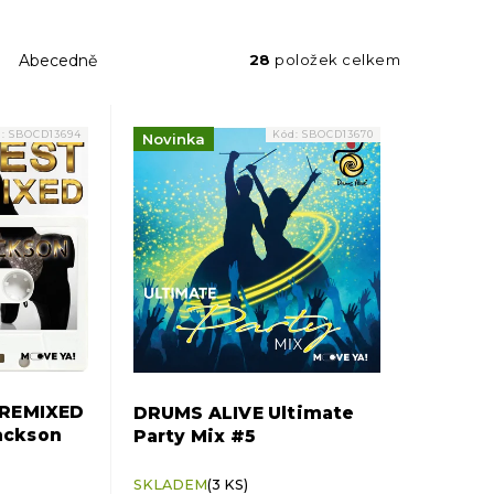
Abecedně
28
položek celkem
d:
SBOCD13694
Kód:
SBOCD13670
Novinka
 REMIXED
DRUMS ALIVE Ultimate
Jackson
Party Mix #5
SKLADEM
(3 KS)