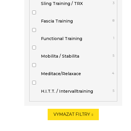
Sling Training / TRX
3
Fascia Training
8
Functional Training
1
Mobilita / Stabilita
5
Meditace/Relaxace
4
H.I.T.T. / Intervalltraining
5
VYMAZAT FILTRY