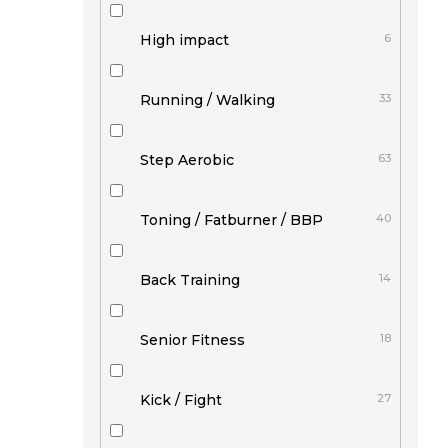
High impact
6
Running / Walking
33
Step Aerobic
63
Toning / Fatburner / BBP
40
Back Training
14
Senior Fitness
18
Kick / Fight
27