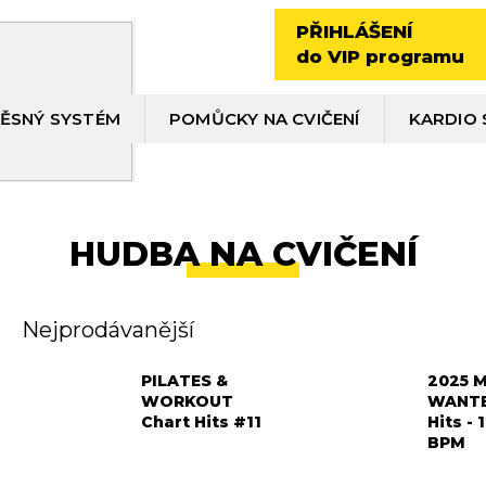
PŘIHLÁŠENÍ
do VIP programu
ĚSNÝ SYSTÉM
POMŮCKY NA CVIČENÍ
KARDIO 
HUDBA NA CVIČENÍ
Nejprodávanější
PILATES &
2025 
WORKOUT
WANTE
Chart Hits #11
Hits - 
BPM