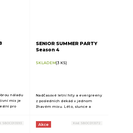
8
SENIOR SUMMER PARTY
Season 4
SKLADEM
(3 KS)
obrou náladu
Nadčasové letní hity a evergreeny
tivní mix je
z posledních dekád v jednom
eální pro
žhavém mixu. Léto, slunce a
rie i typy
nostalgie – perfektní soundtrack
ua fitness až
pro letní fitness party!
d:
SBOCD13593
Kód:
SBOCD13572
Akce