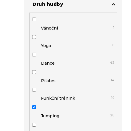
Druh hudby
Vánoční
1
Yoga
8
Dance
42
Pilates
14
Funkční trénink
19
Jumping
28