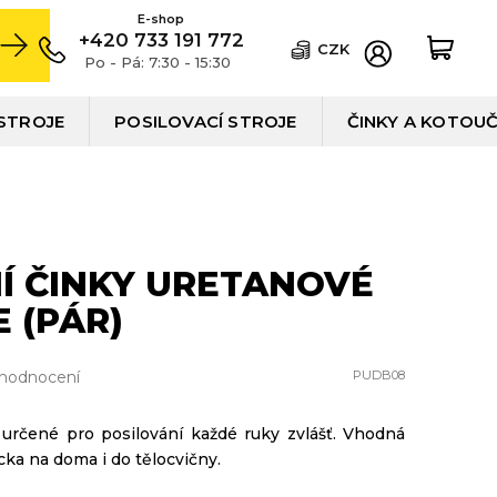
+420 733 191 772
CZK
Po - Pá: 7:30 - 15:30
STROJE
POSILOVACÍ STROJE
ČINKY A KOTOU
Í ČINKY URETANOVÉ
 (PÁR)
 hodnocení
PUDB08
určené pro posilování každé ruky zvlášť. Vhodná
cka na doma i do tělocvičny.