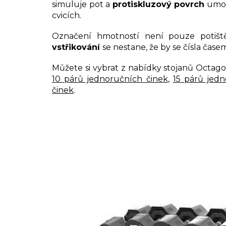
simuluje pot a
protiskluzový povrch
umožn
cvicích.
Označení hmotností není pouze potiš
vstřikování
se nestane, že by se čísla čase
Můžete si vybrat z nabídky stojanů Octag
10 párů jednoručních činek
,
15 párů jedn
činek
.