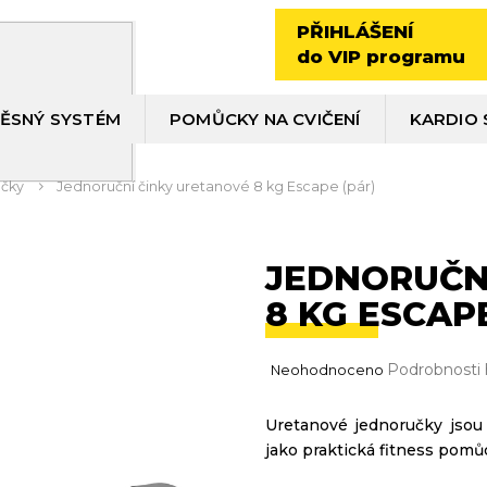
PŘIHLÁŠENÍ
do VIP programu
ĚSNÝ SYSTÉM
POMŮCKY NA CVIČENÍ
KARDIO 
čky
Jednoruční činky uretanové 8 kg Escape (pár)
JEDNORUČN
8 KG ESCAPE
Průměrné
Podrobnosti
Neohodnoceno
hodnocení
produktu
Uretanové jednoručky jsou 
je
jako praktická fitness pomů
0,0
z