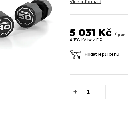
5
Více informací
hvězdiček.
5 031 Kč
/ pár
4 158 Kč bez DPH
Hlídat lepší cenu
Měrná
cena:
+
−