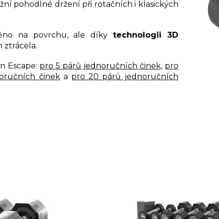
í pohodlné držení při rotačních i klasických
těno na povrchu, ale díky
technologii 3D
m ztrácela.
on Escape:
pro 5 párů jednoručních činek
,
pro
oručních činek
a
pro 20 párů jednoručních