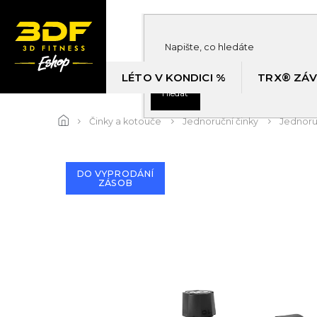
Přejít
na
obsah
LÉTO V KONDICI %
TRX® ZÁV
Hledat
Činky a kotouče
Jednoruční činky
Jednoru
DO VYPRODÁNÍ
ZÁSOB