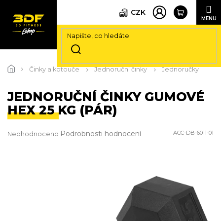
CZK
Přejít
na
Činky a kotouče
Jednoruční činky
Jednoručky
obsah
JEDNORUČNÍ ČINKY GUMOVÉ
HEX 25 KG (PÁR)
Průměrné
Podrobnosti hodnocení
ACC-DB-6011-01
Neohodnoceno
hodnocení
produktu
je
0,0
z
5
hvězdiček.