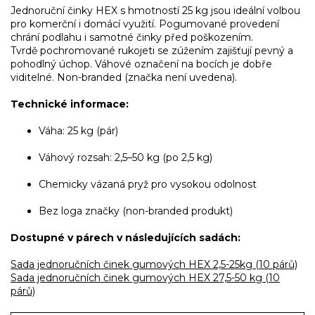
Jednoruční činky HEX s hmotností 25 kg jsou ideální volbou
pro komerční i domácí využití. Pogumované provedení
chrání podlahu i samotné činky před poškozením.
Tvrdě pochromované rukojeti se zúžením zajišťují pevný a
pohodlný úchop. Váhové označení na bocích je dobře
viditelné. Non-branded (značka není uvedena).
Technické informace:
Váha: 25 kg (pár)
Váhový rozsah: 2,5–50 kg (po 2,5 kg)
Chemicky vázaná pryž pro vysokou odolnost
Bez loga značky (non-branded produkt)
Dostupné v párech v následujících sadách:
Sada jednoručních činek gumových HEX 2,5-25kg (10 párů)
Sada jednoručních činek gumových HEX 27,5-50 kg (10
párů)