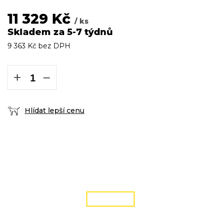
11 329 Kč
/ ks
Skladem za 5-7 týdnů
9 363 Kč bez DPH
Měrná
cena:
+
−
Hlídat lepší cenu
DOPRAVA ZDARMA
podmínky zde
ČÍST VÍCE