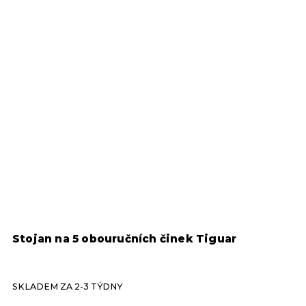
Stojan na 5 obouručních činek Tiguar
V
SKLADEM ZA 2-3 TÝDNY
S