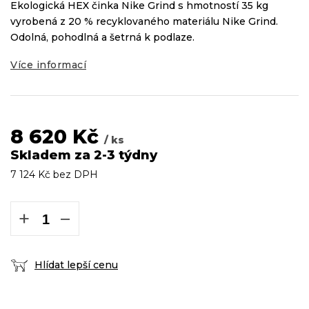
Ekologická HEX činka Nike Grind s hmotností 35 kg
vyrobená z 20 % recyklovaného materiálu Nike Grind.
Odolná, pohodlná a šetrná k podlaze.
Více informací
8 620 Kč
/ ks
Skladem za 2-3 týdny
7 124 Kč bez DPH
Měrná
cena:
+
−
Hlídat lepší cenu