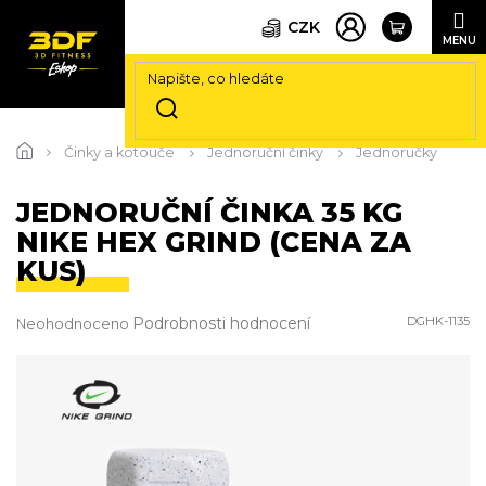
CZK
Přejít
na
Činky a kotouče
Jednoruční činky
Jednoručky
obsah
JEDNORUČNÍ ČINKA 35 KG
NIKE HEX GRIND (CENA ZA
KUS)
Průměrné
Podrobnosti hodnocení
DGHK-1135
Neohodnoceno
hodnocení
produktu
je
0,0
z
5
hvězdiček.