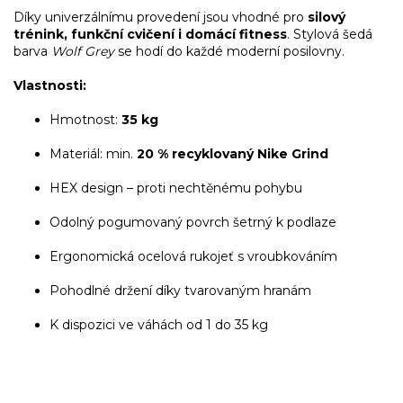
Díky univerzálnímu provedení jsou vhodné pro
silový
trénink, funkční cvičení i domácí fitness
. Stylová šedá
barva
Wolf Grey
se hodí do každé moderní posilovny.
Vlastnosti:
Hmotnost:
35 kg
Materiál: min.
20 % recyklovaný Nike Grind
HEX design – proti nechtěnému pohybu
Odolný pogumovaný povrch šetrný k podlaze
Ergonomická ocelová rukojeť s vroubkováním
Pohodlné držení díky tvarovaným hranám
K dispozici ve váhách od 1 do 35 kg