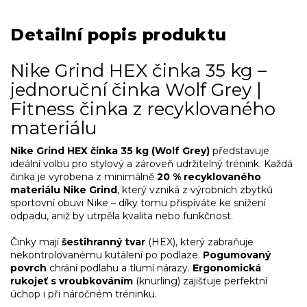
Detailní popis produktu
Nike Grind HEX činka 35 kg –
jednoruční činka Wolf Grey |
Fitness činka z recyklovaného
materiálu
Nike Grind HEX činka 35 kg (Wolf Grey)
představuje
ideální volbu pro stylový a zároveň udržitelný trénink. Každá
činka je vyrobena z minimálně
20 % recyklovaného
materiálu Nike Grind
, který vzniká z výrobních zbytků
sportovní obuvi Nike – díky tomu přispíváte ke snížení
odpadu, aniž by utrpěla kvalita nebo funkčnost.
Činky mají
šestihranný tvar
(HEX), který zabraňuje
nekontrolovanému kutálení po podlaze.
Pogumovaný
povrch
chrání podlahu a tlumí nárazy.
Ergonomická
rukojeť s vroubkováním
(knurling) zajišťuje perfektní
úchop i při náročném tréninku.