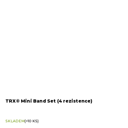
TRX® Mini Band Set (4 rezistence)
P
SKLADEM
(>10 KS)
S