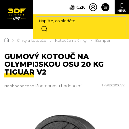
CZK
Přejít
na
Činky a kotouče
Kotouče na činky
Bumper
obsah
GUMOVÝ KOTOUČ NA
OLYMPIJSKOU OSU 20 KG
TIGUAR V2
Průměrné
Podrobnosti hodnocení
TI-WB02000V2
Neohodnoceno
hodnocení
produktu
je
0,0
z
5
hvězdiček.