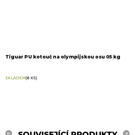
5
Tiguar PU kotouč na olympijskou osu 05 kg
T
SKLADEM
(8 KS)
S
SOUVISEJÍCÍ PRODUKTY
Previous
Next