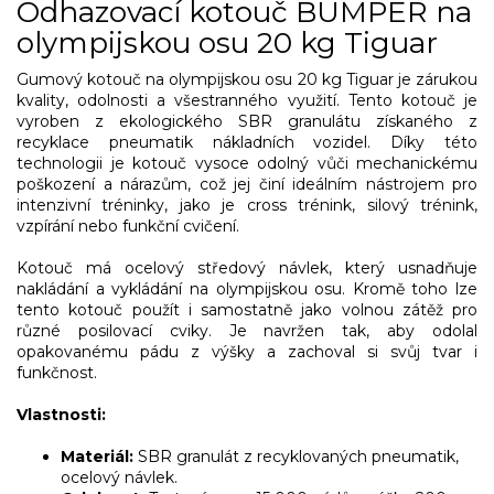
Odhazovací kotouč BUMPER na
olympijskou osu 20 kg Tiguar
Gumový kotouč na olympijskou osu 20 kg Tiguar je zárukou
kvality, odolnosti a všestranného využití. Tento kotouč je
vyroben z ekologického SBR granulátu získaného z
recyklace pneumatik nákladních vozidel. Díky této
technologii je kotouč vysoce odolný vůči mechanickému
poškození a nárazům, což jej činí ideálním nástrojem pro
intenzivní tréninky, jako je cross trénink, silový trénink,
vzpírání nebo funkční cvičení.
Kotouč má ocelový středový návlek, který usnadňuje
nakládání a vykládání na olympijskou osu. Kromě toho lze
tento kotouč použít i samostatně jako volnou zátěž pro
různé posilovací cviky. Je navržen tak, aby odolal
opakovanému pádu z výšky a zachoval si svůj tvar i
funkčnost.
Vlastnosti:
Materiál:
SBR granulát z recyklovaných pneumatik,
ocelový návlek.