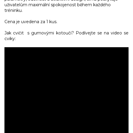
uživatelům maximální spokojenost během každého
tréninku.
Cena je uvedena za 1 kus.
Jak cvičit s gumovými kotouči? Podívejte se na video se
cviky: