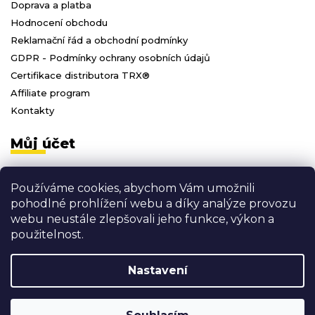
Doprava a platba
Hodnocení obchodu
Reklamační řád a obchodní podmínky
GDPR - Podmínky ochrany osobních údajů
Certifikace distributora TRX®
Affiliate program
Kontakty
Můj účet
Přihlásit se
Používáme cookies, abychom Vám umožnili
Registrace
pohodlné prohlížení webu a díky analýze provozu
Moje objednávky
webu neustále zlepšovali jeho funkce, výkon a
Odhlásit se
použitelnost.
Nastavení
Vytvořil Shoptet
Copyright 2026
3D FITNESS
. Všechna práva vyhrazena.