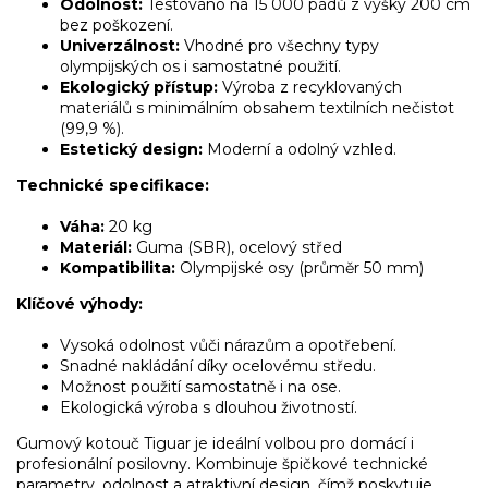
Odolnost:
Testováno na 15 000 pádů z výšky 200 cm
bez poškození.
Univerzálnost:
Vhodné pro všechny typy
olympijských os i samostatné použití.
Ekologický přístup:
Výroba z recyklovaných
materiálů s minimálním obsahem textilních nečistot
(99,9 %).
Estetický design:
Moderní a odolný vzhled.
Technické specifikace:
Váha:
20 kg
Materiál:
Guma (SBR), ocelový střed
Kompatibilita:
Olympijské osy (průměr 50 mm)
Klíčové výhody:
Vysoká odolnost vůči nárazům a opotřebení.
Snadné nakládání díky ocelovému středu.
Možnost použití samostatně i na ose.
Ekologická výroba s dlouhou životností.
Gumový kotouč Tiguar je ideální volbou pro domácí i
profesionální posilovny. Kombinuje špičkové technické
parametry, odolnost a atraktivní design, čímž poskytuje