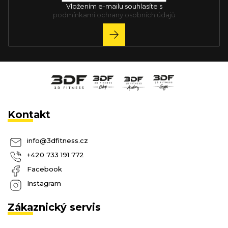
Vložením e-mailu souhlasíte s
podmínkami ochrany osobních údajů
PŘIHLÁSIT
SE
Kontakt
info
@
3dfitness.cz
+420 733 191 772
Facebook
Instagram
Zákaznický servis