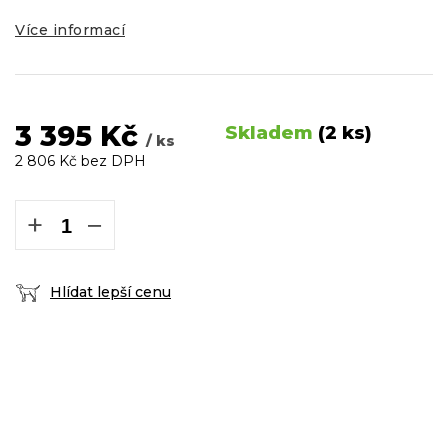
Více informací
3 395 Kč
Skladem
(2 ks)
/ ks
2 806 Kč bez DPH
Měrná
cena:
+
−
Hlídat lepší cenu
DOPRAVA ZDARMA
podmínky zde