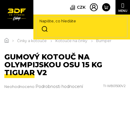
CZK
Přejít
na
Činky a kotouče
Kotouče na činky
Bumper
obsah
GUMOVÝ KOTOUČ NA
OLYMPIJSKOU OSU 15 KG
TIGUAR V2
Průměrné
Podrobnosti hodnocení
TI-WB01500V2
Neohodnoceno
hodnocení
produktu
je
0,0
z
5
hvězdiček.