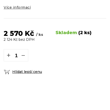
Více informací
2 570 Kč
Skladem
(2 ks)
/ ks
2 124 Kč bez DPH
Měrná
cena:
+
−
Hlídat lepší cenu
DOPRAVA ZDARMA
podmínky zde