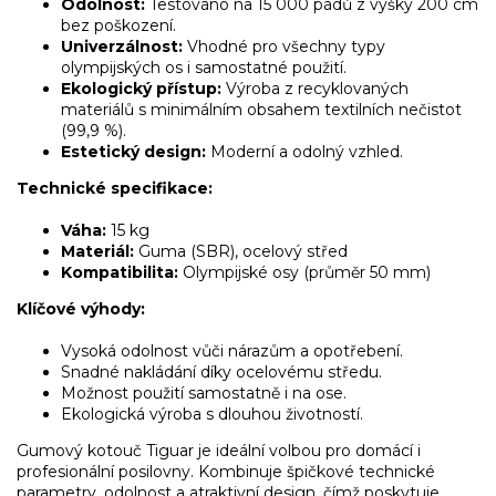
Odolnost:
Testováno na 15 000 pádů z výšky 200 cm
bez poškození.
Univerzálnost:
Vhodné pro všechny typy
olympijských os i samostatné použití.
Ekologický přístup:
Výroba z recyklovaných
materiálů s minimálním obsahem textilních nečistot
(99,9 %).
Estetický design:
Moderní a odolný vzhled.
Technické specifikace:
Váha:
15 kg
Materiál:
Guma (SBR), ocelový střed
Kompatibilita:
Olympijské osy (průměr 50 mm)
Klíčové výhody:
Vysoká odolnost vůči nárazům a opotřebení.
Snadné nakládání díky ocelovému středu.
Možnost použití samostatně i na ose.
Ekologická výroba s dlouhou životností.
Gumový kotouč Tiguar je ideální volbou pro domácí i
profesionální posilovny. Kombinuje špičkové technické
parametry, odolnost a atraktivní design, čímž poskytuje