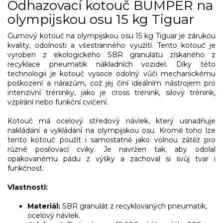
Odhazovací kotouč BUMPER na
olympijskou osu 15 kg Tiguar
Gumový kotouč na olympijskou osu 15 kg Tiguar je zárukou
kvality, odolnosti a všestranného využití. Tento kotouč je
vyroben z ekologického SBR granulátu získaného z
recyklace pneumatik nákladních vozidel. Díky této
technologii je kotouč vysoce odolný vůči mechanickému
poškození a nárazům, což jej činí ideálním nástrojem pro
intenzivní tréninky, jako je cross trénink, silový trénink,
vzpírání nebo funkční cvičení.
Kotouč má ocelový středový návlek, který usnadňuje
nakládání a vykládání na olympijskou osu. Kromě toho lze
tento kotouč použít i samostatně jako volnou zátěž pro
různé posilovací cviky. Je navržen tak, aby odolal
opakovanému pádu z výšky a zachoval si svůj tvar i
funkčnost.
Vlastnosti:
Materiál:
SBR granulát z recyklovaných pneumatik,
ocelový návlek.