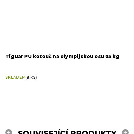
5
Tiguar PU kotouč na olympijskou osu 05 kg
T
SKLADEM
(8 KS)
S
SOUVISEJÍCÍ PRODUKTY
Previous
Next