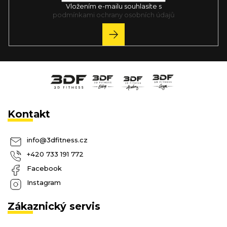
Vložením e-mailu souhlasíte s
podmínkami ochrany osobních údajů
PŘIHLÁSIT
SE
Kontakt
info
@
3dfitness.cz
+420 733 191 772
Facebook
Instagram
Zákaznický servis