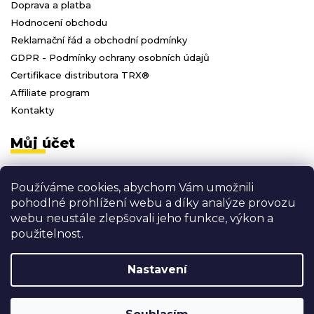
Doprava a platba
Hodnocení obchodu
Reklamační řád a obchodní podmínky
GDPR - Podmínky ochrany osobních údajů
Certifikace distributora TRX®
Affiliate program
Kontakty
Můj účet
Přihlásit se
Používáme cookies, abychom Vám umožnili
Registrace
pohodlné prohlížení webu a díky analýze provozu
Moje objednávky
webu neustále zlepšovali jeho funkce, výkon a
Odhlásit se
použitelnost.
Nastavení
Vytvořil Shoptet
Copyright 2026
3D FITNESS
. Všechna práva vyhrazena.