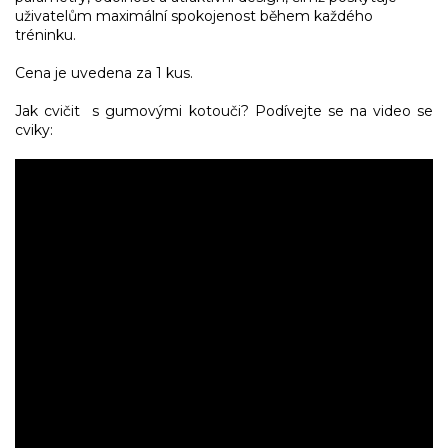
uživatelům maximální spokojenost během každého
tréninku.
Cena je uvedena za 1 kus.
Jak cvičit s gumovými kotouči? Podívejte se na video se
cviky: