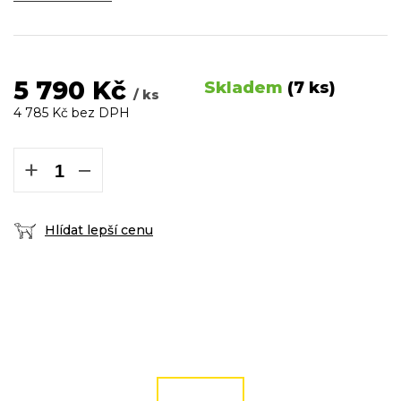
5 790 Kč
Skladem
(7 ks)
/ ks
4 785 Kč bez DPH
Měrná
cena:
+
−
Hlídat lepší cenu
DOPRAVA ZDARMA
podmínky zde
ČÍST VÍCE