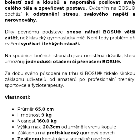
bolestí zad a kloubů a napomáhá posilovat svaly
celého těla a zpevňovat postavu.
Cvičením na BOSU®
dochází k
odstranění stresu, svalového napětí a
nerovnováhy.
Díky pevnému podstavci
snese nářadí BOSU® větší
zátěž
, než klasický gymnastický míč. Není tedy problém při
cvičení
využívat i lehkých závaží.
Na spodních bočních stranách jsou umístěná držadla, která
umožňují
jednodušší otáčení či přenášení BOSU®.
Za dobu svého působení na trhu si BOSU® získalo širokou
základnu uživatelů od amatérů po profesionální trenéry,
sportovce a fyzioterapeuty.
Vlastnosti:
Průměr
65.0 cm
Hmotnost
9 kg
Nosnost
160.0 kg
Výška max.
20.3cm
od změně k vrchu kopule
Základna má
protiskluzový
gumový povrch
Zesílenou
konstrukci a speciálně navržený