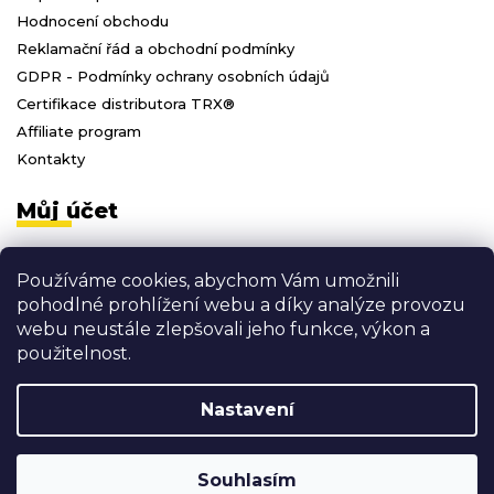
Hodnocení obchodu
Reklamační řád a obchodní podmínky
GDPR - Podmínky ochrany osobních údajů
Certifikace distributora TRX®
Affiliate program
Kontakty
Můj účet
Přihlásit se
Používáme cookies, abychom Vám umožnili
Registrace
pohodlné prohlížení webu a díky analýze provozu
Moje objednávky
webu neustále zlepšovali jeho funkce, výkon a
Odhlásit se
použitelnost.
Nastavení
Vytvořil Shoptet
Copyright 2026
3D FITNESS
. Všechna práva vyhrazena.
Souhlasím
Shoptak.cz
Grafický návrh vytvořil a nakódoval