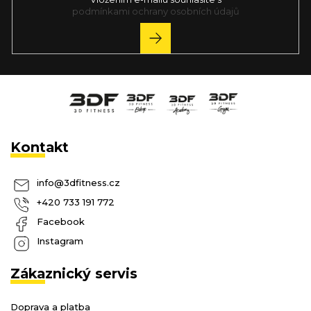
podmínkami ochrany osobních údajů
PŘIHLÁSIT
SE
Kontakt
info
@
3dfitness.cz
+420 733 191 772
Facebook
Instagram
Zákaznický servis
Doprava a platba