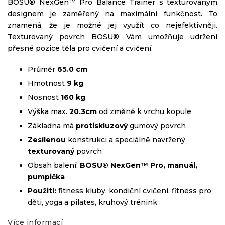
BOSU® NexGen™ Pro Balance Trainer
s texturovaným
designem je zaměřený na maximální funkčnost. To
znamená, že je možné jej využít co nejefektivněji.
Texturovaný povrch BOSU® Vám umožňuje udržení
přesné pozice těla pro cvičení a cvičení.
Průměr
65.0 cm
Hmotnost
9 kg
Nosnost
160 kg
Výška max.
20.3cm
od změně k vrchu kopule
Základna má
protiskluzový
gumový povrch
Zesílenou
konstrukci a speciálně navržený
texturovaný
povrch
Obsah balení:
BOSU® NexGen™ Pro, manuál,
pumpička
Použití:
fitness kluby, kondiční cvičení, fitness pro
děti, yoga a pilates, kruhový trénink
Více informací