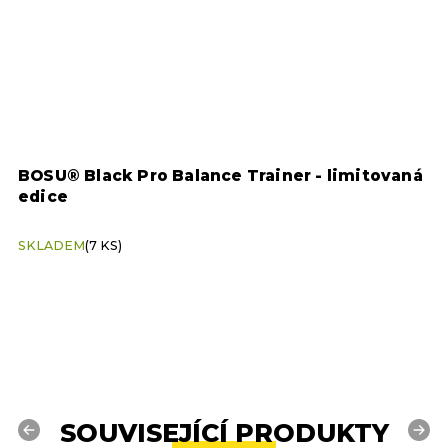
BOSU® Black Pro Balance Trainer - limitovaná
B
edice
SKLADEM
(7 KS)
S
SOUVISEJÍCÍ PRODUKTY
Previous
Next