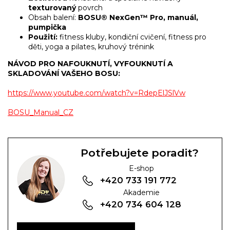
texturovaný
povrch
Obsah balení:
BOSU® NexGen™ Pro, manuál,
pumpička
Použití:
fitness kluby, kondiční cvičení, fitness pro
děti, yoga a pilates, kruhový trénink
NÁVOD PRO NAFOUKNUTÍ, VYFOUKNUTÍ A
SKLADOVÁNÍ VAŠEHO BOSU:
https://www.youtube.com/watch?v=RdepElJSlVw
BOSU_Manual_CZ
Potřebujete poradit?
E-shop
+420 733 191 772
Akademie
+420 734 604 128