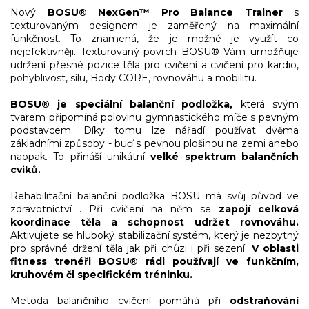
Nový
BOSU® NexGen™ Pro Balance Trainer
s
texturovaným designem je zaměřený na maximální
funkčnost. To znamená, že je možné je využít co
nejefektivněji. Texturovaný povrch BOSU® Vám umožňuje
udržení přesné pozice těla pro cvičení a cvičení pro kardio,
pohyblivost, sílu, Body CORE, rovnováhu a mobilitu.
BOSU® je speciální balanční podložka,
která svým
tvarem připomíná polovinu gymnastického míče s pevným
podstavcem. Díky tomu lze nářadí používat dvěma
základními způsoby - buď s pevnou plošinou na zemi anebo
naopak. To přináší unikátní
velké spektrum balančních
cviků.
Rehabilitační balanční podložka BOSU má svůj původ ve
zdravotnictví . Při cvičení na něm se
zapojí celková
koordinace těla a schopnost udržet rovnováhu.
Aktivujete se hluboký stabilizační systém, který je nezbytný
pro správné držení těla jak při chůzi i při sezení.
V oblasti
fitness trenéři BOSU® rádi používají ve funkčním,
kruhovém či specifickém tréninku.
Metoda balančního cvičení pomáhá při
odstraňování