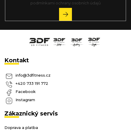
podmínkami ochrany osobních údajů
PŘIHLÁSIT
SE
Kontakt
info
@
3dfitness.cz
+420 733 191 772
Facebook
Instagram
Zákaznický servis
Doprava a platba