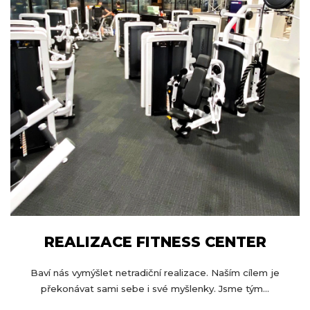
REALIZACE FITNESS CENTER
Baví nás vymýšlet netradiční realizace. Naším cílem je
překonávat sami sebe i své myšlenky. Jsme tým...