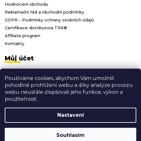
Hodnocení obchodu
Reklamační řád a obchodní podmínky
GDPR - Podmínky ochrany osobních údajů
Certifikace distributora TRX®
Affiliate program
Kontakty
Můj účet
Přihlásit se
Používáme cookies, abychom Vám umožnili
Registrace
pohodlné prohlížení webu a díky analýze provozu
Moje objednávky
webu neustále zlepšovali jeho funkce, výkon a
Odhlásit se
použitelnost.
Nastavení
Vytvořil Shoptet
Copyright 2026
3D FITNESS
. Všechna práva vyhrazena.
Souhlasím
Shoptak.cz
Grafický návrh vytvořil a nakódoval