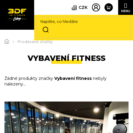
CZK
Přejít
na
Prodávané značky
obsah
VYBAVENÍ FITNESS
Žádné produkty značky
Vybavení fitness
nebyly
nalezeny...