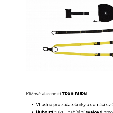
Klíčové vlastnosti
TRX® BURN
Vhodné pro začátečníky a domácí cvi
Hubnutí
tuku i nabírání
svalové
hmo