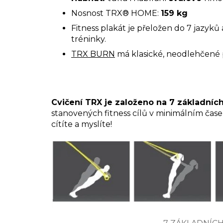
Nosnost TRX® HOME:
159 kg
Fitness plakát je přeložen do 7 jazyků
tréninky.
TRX BURN
má klasické, neodlehčené
Cvičení TRX je založeno na 7 základní
stanovených fitness cílů v minimálním čase,
cítíte a myslíte!