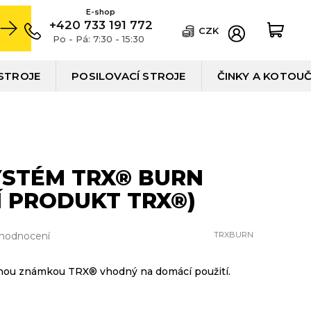
+420 733 191 772
CZK
Po - Pá: 7:30 - 15:30
STROJE
POSILOVACÍ STROJE
ČINKY A KOTOU
YSTÉM TRX® BURN
Í PRODUKT TRX®)
 hodnocení
TRXBURN
nnou známkou TRX® vhodný na domácí použití.