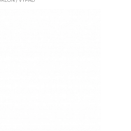
DKLON / VÝPAD