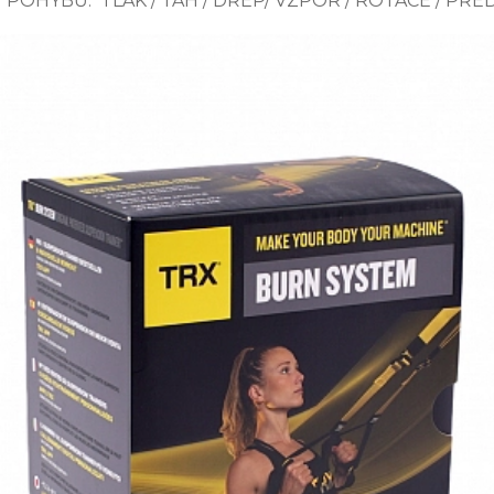
 POHYBŮ: TLAK / TAH / DŘEP/ VZPOR / ROTACE / PŘE