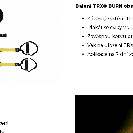
Balení TRX® BURN
obs
Závěsný systém T
Plakát se cviky v 7 
Závěsnou kotvu pro
Vak na uložení TR
Aplikace na 7 dní 
čení
ty