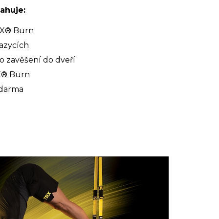
ahuje:
RX® Burn
jazycích
 zavěšení do dveří
X® Burn
zdarma