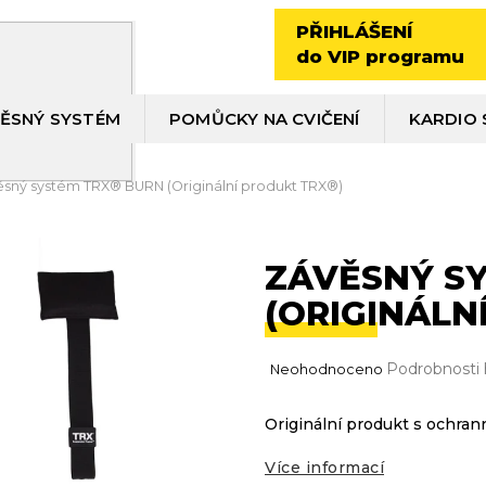
PŘIHLÁŠENÍ
do VIP programu
ĚSNÝ SYSTÉM
POMŮCKY NA CVIČENÍ
KARDIO 
sný systém TRX® BURN (Originální produkt TRX®)
ZÁVĚSNÝ S
(ORIGINÁLN
Průměrné
Podrobnosti
Neohodnoceno
hodnocení
produktu
Originální produkt s ochra
je
0,0
Více informací
z