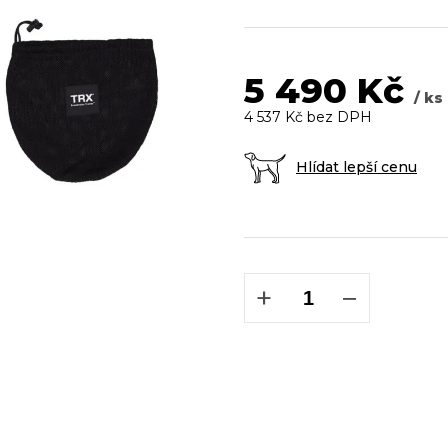
5
hvězdiček.
5 490 Kč
/ ks
4 537 Kč bez DPH
Hlídat lepší cenu
Měrná
cena:
+
−
DOP