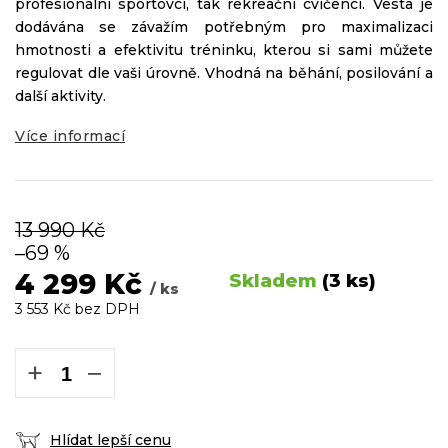
profesionální sportovci, tak rekreační cvičenci. Vesta je
dodávána se závažím potřebným pro maximalizaci
hmotnosti a efektivitu tréninku, kterou si sami můžete
regulovat dle vaši úrovně. Vhodná na běhání, posilování a
další aktivity.
Více informací
13 990 Kč
–69 %
4 299 Kč
Skladem
(3 ks)
/ ks
3 553 Kč bez DPH
Měrná
cena:
+
−
Hlídat lepší cenu