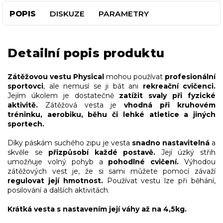
POPIS
DISKUZE
PARAMETRY
Detailní popis produktu
Zátěžovou vestu Physical
mohou používat
profesionální
sportovci
, ale nemusí se ji bát ani
rekreační cvičenci.
Jejím úkolem je dostatečně
zatížit svaly při fyzické
aktivitě.
Zátěžová vesta je
vhodná při kruhovém
tréninku, aerobiku, běhu či lehké atletice a jiných
sportech.
Díky páskám suchého zipu je vesta
snadno nastavitelná
a
skvěle se
přizpůsobí každé postavě.
Její úzký střih
umožňuje volný pohyb a
pohodlné cvičení.
Výhodou
zátěžových vest je, že si sami můžete pomocí závaží
regulovat její hmotnost.
Používat vestu lze při běhání,
posilování a dalších aktivitách.
Krátká vesta s nastavením její váhy až na 4,5kg.