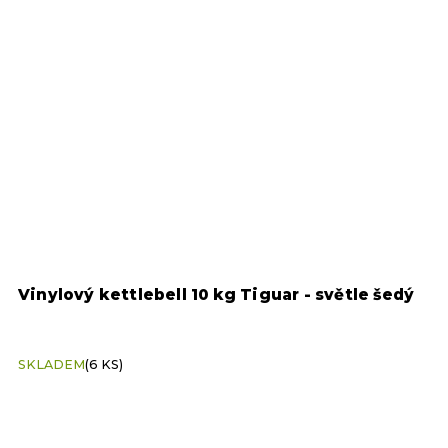
Vinylový kettlebell 10 kg Tiguar - světle šedý
E
g
SKLADEM
(6 KS)
S