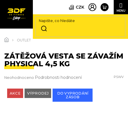
CZK
Přejít
na
OUTLET
obsah
ZÁTĚŽOVÁ VESTA SE ZÁVAŽÍM
PHYSICAL 4,5 KG
Průměrné
Podrobnosti hodnocení
PSWV
Neohodnoceno
hodnocení
produktu
je
AKCE
VÝPRODEJ
DO VYPRODÁNÍ
ZÁSOB
0,0
z
5
hvězdiček.