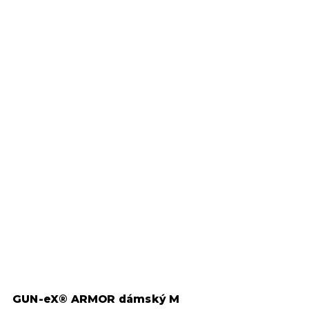
GUN-eX® ARMOR dámský M
Z