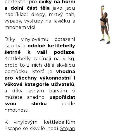
perfektní pro
cviky na horní
a dolní část těla
jako jsou
například: dřepy, mrtvý tah,
výpady, výstupy na lavičku a
mnohem víc!
Díky vinylovému potažení
jsou tyto
odolné kettlebelly
šetrné k vaší podlaze
.
Kettlebelly začínají na 4 kg,
proto to z nich dělá skvělou
pomůcku, která je
vhodná
pro všechny výkonnostní i
věkové kategorie uživatelů
,
a díky jasným barvám si
můžete snadno
uspořádat
svou sbírku
podle
hmotnosti.
K vinylovým kettlebellům
Escape se skvělé hodí
Stojan