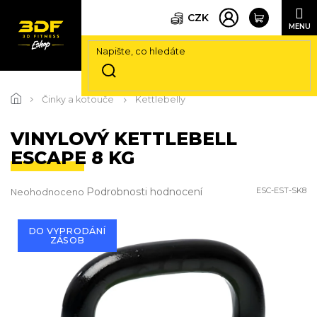
CZK
Přejít
na
Činky a kotouče
Kettlebelly
obsah
VINYLOVÝ KETTLEBELL
ESCAPE 8 KG
Průměrné
Podrobnosti hodnocení
ESC-EST-SK8
Neohodnoceno
hodnocení
produktu
je
DO VYPRODÁNÍ
ZÁSOB
0,0
z
5
hvězdiček.