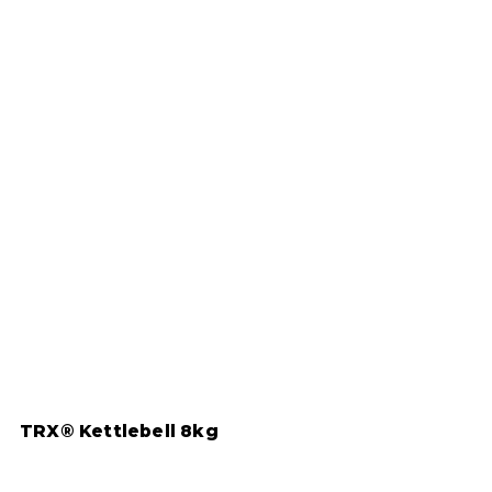
ý
TRX® Kettlebell 8kg
T