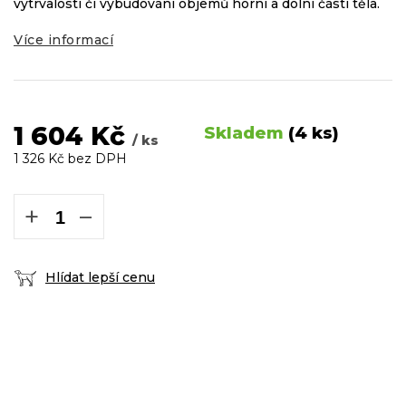
vytrvalosti či vybudování objemů horní a dolní části těla.
Více informací
1 604 Kč
Skladem
(4 ks)
/ ks
1 326 Kč bez DPH
Měrná
cena:
+
−
Hlídat lepší cenu
DOPRAVA ZDARMA
podmínky zde