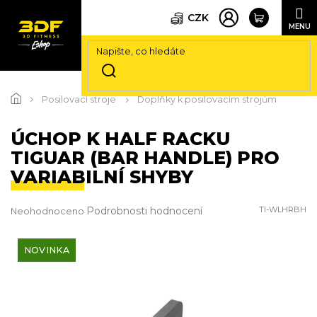
CZK
Přejít
na
Posilovací stroje
Doplňky k posilovacím strojům
obsah
ÚCHOP K HALF RACKU
TIGUAR (BAR HANDLE) PRO
VARIABILNÍ SHYBY
Průměrné
Podrobnosti hodnocení
TI-WLHRBH
Neohodnoceno
hodnocení
produktu
je
NOVINKA
0,0
z
5
hvězdiček.