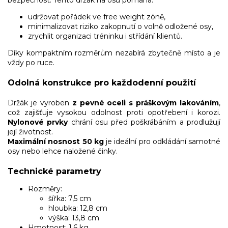
udržovat pořádek ve free weight zóně,
minimalizovat riziko zakopnutí o volně odložené osy,
zrychlit organizaci tréninku i střídání klientů.
Díky kompaktním rozměrům nezabírá zbytečně místo a je
vždy po ruce.
Odolná konstrukce pro každodenní použití
Držák je vyroben
z pevné oceli s práškovým lakováním
,
což zajišťuje vysokou odolnost proti opotřebení i korozi.
Nylonové prvky
chrání osu před poškrábáním a prodlužují
její životnost.
Maximální nosnost 50 kg
je ideální pro odkládání samotné
osy nebo lehce naložené činky.
Technické parametry
Rozměry:
šířka: 7,5 cm
hloubka: 12,8 cm
výška: 13,8 cm
Hmotnost: 1,6 kg