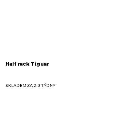
Half rack Tiguar
B
t
SKLADEM ZA 2-3 TÝDNY
S