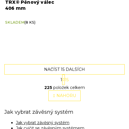
TRX® Pěnový válec
406 mm
SKLADEM
(8 KS)
NAČÍST 15 DALŠÍCH
S
1
15
t
O
r
225
položek celkem
v
á
l
NAHORU
n
á
k
o
d
v
Jak vybrat závěsný systém
a
á
c
n
í
Jak vybrat závěsný systém
í
p
Jak cvičit se závěsným systémem