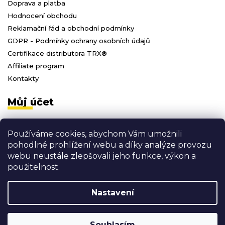
Doprava a platba
Hodnocení obchodu
Reklamační řád a obchodní podmínky
GDPR - Podmínky ochrany osobních údajů
Certifikace distributora TRX®
Affiliate program
Kontakty
Můj účet
Přihlásit se
Používáme cookies, abychom Vám umožnili
Registrace
pohodlné prohlížení webu a díky analýze provozu
Moje objednávky
webu neustále zlepšovali jeho funkce, výkon a
Odhlásit se
použitelnost.
Nastavení
Vytvořil Shoptet
Copyright 2026
3D FITNESS
. Všechna práva vyhrazena.
Souhlasím