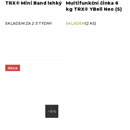
TRX® Mini Band lehký
Multifunkční činka 6
kg TRX® YBell Neo (S)
SKLADEM ZA 2-3 TÝDNY
SKLADEM
(2 KS)
Akce
–15 %