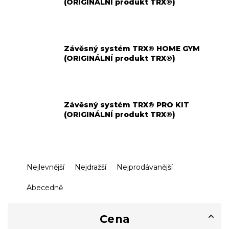
(ORIGINÁLNÍ produkt TRX®)
Závěsný systém TRX® HOME GYM
(ORIGINÁLNÍ produkt TRX®)
Závěsný systém TRX® PRO KIT
(ORIGINÁLNÍ produkt TRX®)
Ř
Nejlevnější
Nejdražší
Nejprodávanější
a
z
Abecedně
e
n
í
Cena