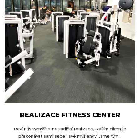
REALIZACE FITNESS CENTER
Baví nás vymýšlet netradiční realizace. Naším cílem je
překonávat sami sebe i své myšlenky. Jsme tým...