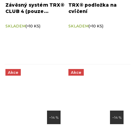
Závěsný systém TRX®
TRX® podložka na
CLUB 4 (pouze
cvičení
závěsný systém)
SKLADEM
(>10 KS)
SKLADEM
(>10 KS)
Akce
Akce
–14 %
–14 %