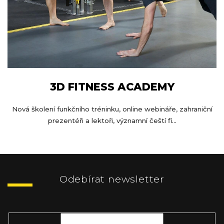
3D FITNESS ACADEMY
Nová školení funkčního tréninku, online webináře, zahraniční
prezentéři a lektoři, významní čeští fi...
Z
á
p
Odebírat newsletter
a
t
Vložte svůj e-mail a my vám budeme zasílat informace o nových
í
produktech na našem e-shopu.