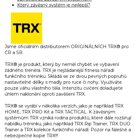
r
Který závěsný systém je nejlepší?
v
k
y
v
ý
p
i
Jsme oficiálním distributorem ORIGINÁLNÍCH TRX® pro
s
ČR a SR.
u
TRX® je produkt, který by neměl chybět ve vybavení
žádného trenéra. TRX je nejžádanější fitness nářadí
funkčního tréninku. Skládá se ze dvou pevných popruhů
nastavitelné délky s madly pro ruce či nohy. Využíváte
pouze váhu vlastního těla. Intenzitu cvičení dolaďujete
úhlem naklonění oproti zavěšení TRX.
TRX® se vyrábí v několika verzích, jako je například TRX
HOME, TRX PRO Kit a TRX TACTICAL. K závěsným
systémům TRX vzniká rodina produktů, které dále rozšiřují
nabídku tréninku, jako například TRX Rip Trainer, TRX DUO
Trainer a TRX kolekce funkčního nářadí. Pozor na falešné a
nebezpečné kopie TRX!!!