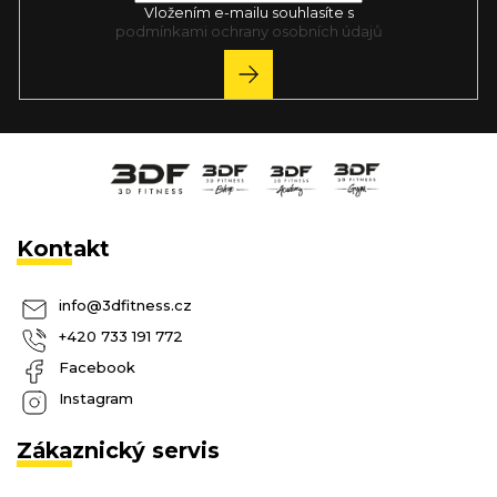
Vložením e-mailu souhlasíte s
podmínkami ochrany osobních údajů
PŘIHLÁSIT
SE
Kontakt
info
@
3dfitness.cz
+420 733 191 772
Facebook
Instagram
Zákaznický servis