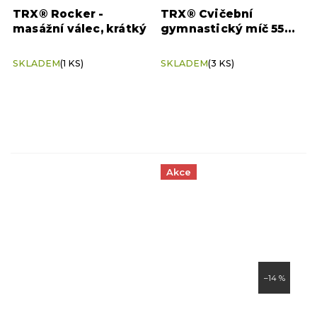
TRX® Rocker -
TRX® Cvičební
masážní válec, krátký
gymnastický míč 55
cm
SKLADEM
(1 KS)
SKLADEM
(3 KS)
Akce
–14 %