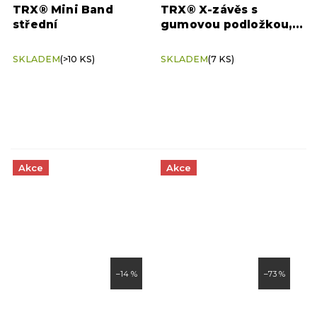
TRX® Mini Band
TRX® X-závěs s
střední
gumovou podložkou,
šedý
SKLADEM
(>10 KS)
SKLADEM
(7 KS)
Akce
Akce
–14 %
–73 %