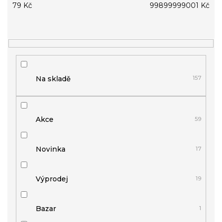
p
79
Kč
99899999001
Kč
r
o
d
u
k
t
ů
Na skladě
157
Akce
59
Novinka
17
Výprodej
19
Bazar
1