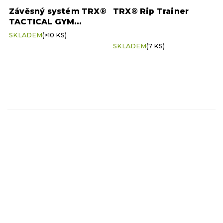
Závěsný systém TRX®
TRX® Rip Trainer
TACTICAL GYM
40 kg
2
(ORIGINÁLNÍ produkt
Průměrné
SKLADEM
(>10 KS)
TRX®)
hodnocení
SKLADEM
(7 KS)
produktu
1,1 kg
1
je
5,0
z
5
hvězdiček.