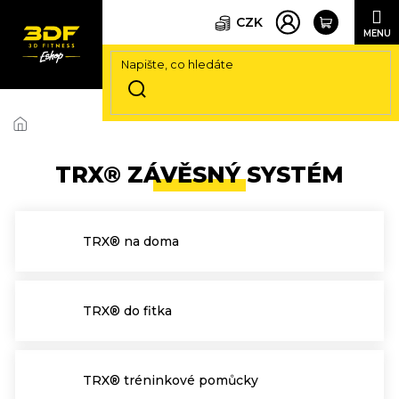
CZK
Přejít
na
obsah
TRX® ZÁVĚSNÝ SYSTÉM
TRX® na doma
TRX® do fitka
TRX® tréninkové pomůcky