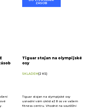
ZÁSOB
E
Tiguar stojan na olympijské
 zásob
osy
SKLADEM
(2 KS)
pšení
Tiguar stojan na olympijské osy
lové
usnadní vám úklid až 8 os ve vašem
ty.
fitness centru. Vhodné na soutěžní