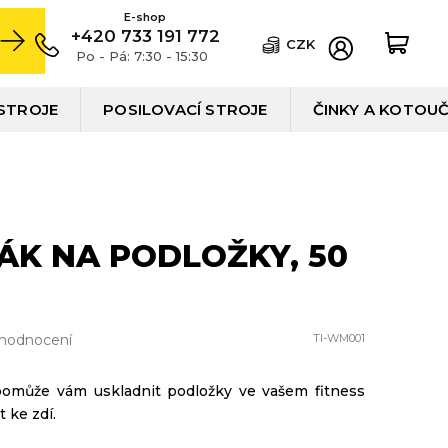
+420 733 191 772
CZK
Po - Pá: 7:30 - 15:30
STROJE
POSILOVACÍ STROJE
ČINKY A KOTOU
ÁK NA PODLOŽKY, 50
 hodnocení
TI-WM001
pomůže vám uskladnit podložky ve vašem fitness
t ke zdí.