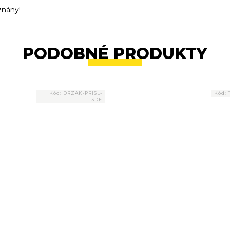
znány!
PODOBNÉ PRODUKTY
Kód:
DRZAK-PRISL-
Kód:
3DF