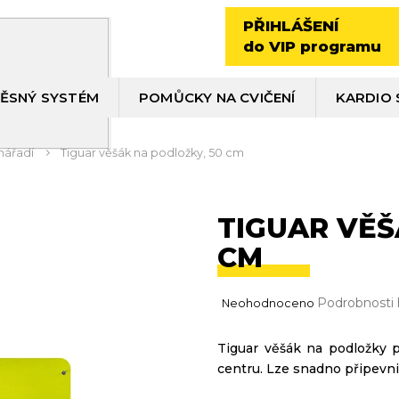
PŘIHLÁŠENÍ
do VIP programu
ĚSNÝ SYSTÉM
POMŮCKY NA CVIČENÍ
KARDIO 
 nářadí
Tiguar věšák na podložky, 50 cm
TIGUAR VĚŠ
CM
Průměrné
Podrobnosti
Neohodnoceno
hodnocení
produktu
Tiguar věšák na podložky 
je
centru. Lze snadno připevni
0,0
z