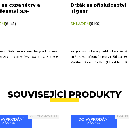
 na expandery a
Držák na příslušenství
ušenství 3DF
Tiguar
EM
(8 KS)
SKLADEM
(5 KS)
ý držák na expandéry a fitness
Ergonomický a praktický nástě
í 3DF Rozměry: 60 x 20,5 x 9,6
držák na příslušenství. Šířka: 6
Výška: 9 cm Délka (hloubka): 1
Váha: 1,9 kg Barva: černá Počet
8 Nosnost: 25 kg
SOUVISEJÍCÍ PRODUKTY
Kód:
TI-CM001S-36
Kód:
ES
 VYPRODÁNÍ
DO VYPRODÁNÍ
ZÁSOB
ZÁSOB