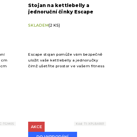
Stojan na kettlebelly a
jednoruční činky Escape
SKLADEM
(2 KS)
nní
Escape stojan pomůže vám bezpečně
0 cm
uložit vaše kettlebelly a jednoručky
6 cm
čímž ušetříte prostor ve vašem fitness
 úchytů:
centru.
C-TGM05
Kód:
TI-XPLBAR01
AKCE
DO VYPRODÁNÍ