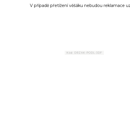
V případě přetížení věšáku nebudou reklamace u
Kód:
DRZAK-PODL-3DF