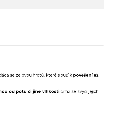
ádá se ze dvou hrotů, které slouží k
pověšení až
ou od potu či jiné vlhkosti
čímž se zvýší jejich