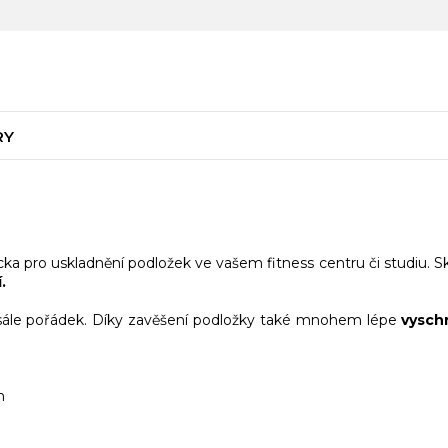
RY
 pro uskladnění podložek ve vašem fitness centru či studiu. Skl
.
sále pořádek. Díky zavěšení podložky také mnohem lépe
vyschn
m