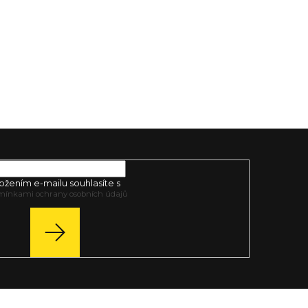
nebo tréninkové olympijské osy.
ožením e-mailu souhlasíte s
mínkami ochrany osobních údajů
PŘIHLÁSIT
SE