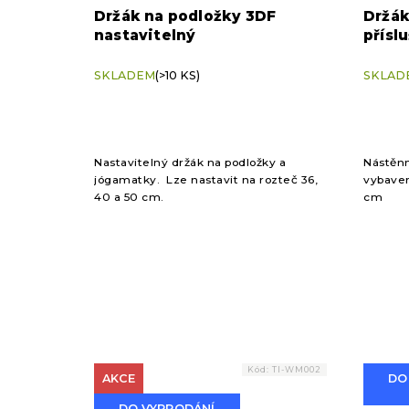
Držák na podložky 3DF
Držák
nastavitelný
přísl
SKLADEM
(>10 KS)
SKLAD
Nastavitelný držák na podložky a
Nástěnn
jógamatky. Lze nastavit na rozteč 36,
vybaven
40 a 50 cm.
cm
Kód:
TI-WM002
AKCE
DO
DO VYPRODÁNÍ