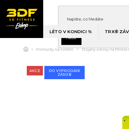
Přejít
na
obsah
LÉTO V KONDICI %
TRX® ZÁV
Hledat
Pomůcky na cvičení
Stojany a boxy na fitness
AKCE
DO VYPRODÁNÍ
ZÁSOB