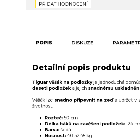
PŘIDAT HODNOCENÍ
POPIS
DISKUZE
PARAMET
Detailní popis produktu
Tiguar věšák na podložky
je jednoduchá pomůcka
deseti podložek
a jejich
snadnému uskladnění
Věšák lze
snadno připevnit na zeď
a udržet v 
životnost.
Rozteč:
50 cm
Délka háků na zavěšení podložek:
24 c
Barva:
šedá
Nosnost:
40 až 45 kg