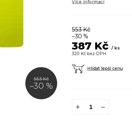
5
Více informací
hvězdiček.
553 Kč
–30 %
387 Kč
/ ks
320 Kč bez DPH
Hlídat lepší cenu
553 Kč
–30 %
Měrná
cena:
+
−