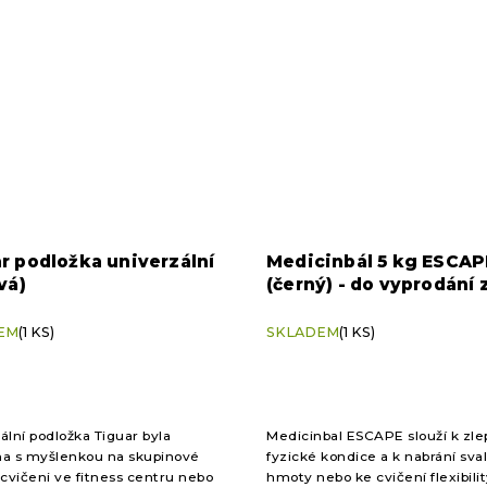
r podložka univerzální
Medicinbál 5 kg ESCAP
vá)
(černý) - do vyprodání
EM
(1 KS)
SKLADEM
(1 KS)
ální podložka Tiguar byla
Medicinbal ESCAPE slouží k zle
a s myšlenkou na skupinové
fyzické kondice a k nabrání sva
 cvičeni ve fitness centru nebo
hmoty nebo ke cvičení flexibili