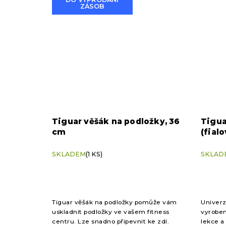
ZÁSOB
Tiguar věšák na podložky, 36
Tigua
cm
(fialo
SKLADEM
(1 KS)
SKLAD
Tiguar věšák na podložky pomůže vám
Univerz
uskladnit podložky ve vašem fitness
vyroben
centru. Lze snadno připevnit ke zdí.
lekce a