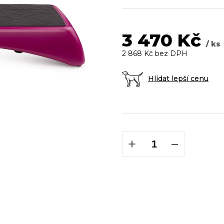
3 470 Kč
/ ks
2 868 Kč bez DPH
Hlídat lepší cenu
Měrná
cena:
+
−
DOP