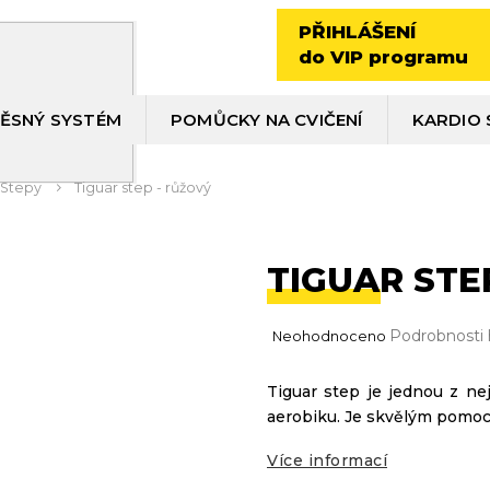
PŘIHLÁŠENÍ
do VIP programu
ĚSNÝ SYSTÉM
POMŮCKY NA CVIČENÍ
KARDIO 
Stepy
Tiguar step - růžový
TIGUAR STE
Průměrné
Podrobnosti
Neohodnoceno
hodnocení
produktu
Tiguar step je jednou z ne
je
aerobiku. Je skvělým pomocn
0,0
z
5
Více informací
hvězdiček.