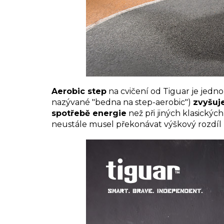
Aerobic step
na cvičení od Tiguar je jedn
nazývané "bedna na step-aerobic")
zvyšuj
spotřebě energie
než při jiných klasickýc
neustále musel překonávat výškový rozdíl