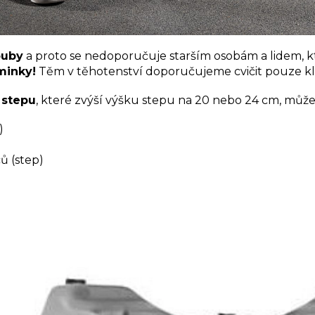
ouby
a proto se nedoporučuje starším osobám a lidem, kte
minky!
Těm v těhotenství doporučujeme cvičit pouze kla
 stepu
, které zvýší výšku stepu na 20 nebo 24 cm, můž
)
ů (step)