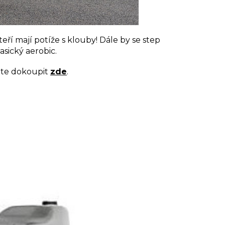
ří mají potíže s klouby! Dále by se step
sický aerobic.
ete dokoupit
zde
.