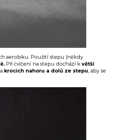
ch aerobiku. Použití stepu (někdy
ě.
Při cvičení na stepu dochází k
větší
na
krocích nahoru a dolů ze stepu
, aby se