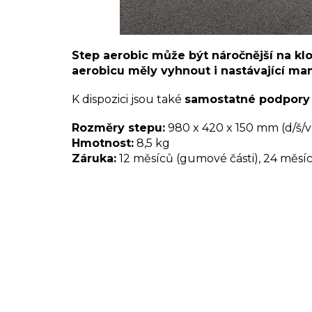
Step aerobic může být náročnější na kl
aerobicu měly vyhnout i nastávající ma
K dispozici jsou také
samostatné podpory
Rozměry stepu:
980 x 420 x 150 mm (d/š/v
Hmotnost:
8,5 kg
Záruka:
12 měsíců (gumové části), 24 měsíc