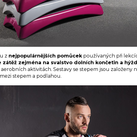
ou z
nejpopulárnějších pomůcek
používaných při lekcí
e zátěž zejména na svalstvo dolních končetin a hýžd
h aerobních aktivitách. Sestavy se stepem jsou založeny 
 mezi stepem a podlahou.