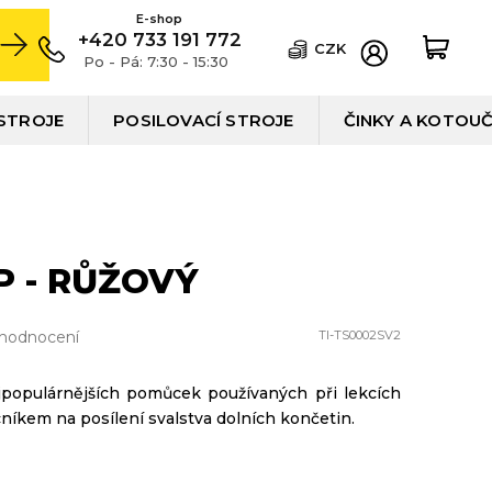
+420 733 191 772
CZK
Po - Pá: 7:30 - 15:30
STROJE
POSILOVACÍ STROJE
ČINKY A KOTOU
P - RŮŽOVÝ
 hodnocení
TI-TS0002SV2
jpopulárnějších pomůcek používaných při lekcích
íkem na posílení svalstva dolních končetin.